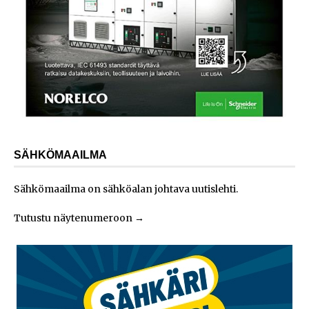
SÄHKÖMAAILMA
Sähkömaailma on sähköalan johtava uutislehti.
Tutustu näytenumeroon
→