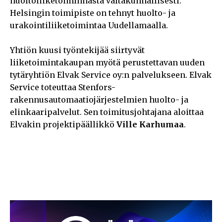
huoltoliiketoiminnasta valtakunnallisesti.
Helsingin toimipiste on tehnyt huolto- ja
urakointiliiketoimintaa Uudellamaalla.
Yhtiön kuusi työntekijää siirtyvät
liiketoimintakaupan myötä perustettavan uuden
tytäryhtiön Elvak Service oy:n palvelukseen. Elvak
Service toteuttaa Stenfors-
rakennusautomaatiojärjestelmien huolto- ja
elinkaaripalvelut. Sen toimitusjohtajana aloittaa
Elvakin projektipäällikkö
Ville Karhumaa
.