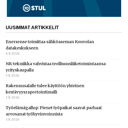
UUSIMMAT ARTIKKELIT
Enersense toimittaa sähköaseman Kouvolan
datakeskukseen
6.8.2026
NK-tekniikka vahvistaa teollisuusliiketoimintaansa
yrityskaupalla
3.8.2026
Rakennusalalle tulee käyttöön yhteinen
kestävyysraportointimalli
3.8.2026
Työelämägallup: Pienet työpaikat saavat parhaat
arvosanat työhyvinvoinnista
3.8.2026