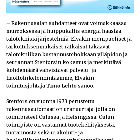
– Rakennusalan suhdanteet ovat voimakkaassa
murroksessa ja huippukallis energia haastaa
taloteknisiä järjestelmiä. Elvakin monipuoliset ja
tarkoituksenmukaiset ratkaisut takaavat
talotekniikan kustannustehokkaan ylläpidon ja
seurannan.Stenforsin kokemus ja merkittävä
kohdemäärä vahvistavat palvelu- ja
huoltoliiketoimintaamme, Elvakin
toimitusjohtaja
Timo Lehto
sanoo.
Stenfors on vuonna 1973 perustettu
rakennusautomaation uranuurtaja, jolla on
toimipisteet Oulussa ja Helsingissä. Oulun
toimipiste on vastannut tuotekehityksestä,
tuotannosta sekä urakointi- ja