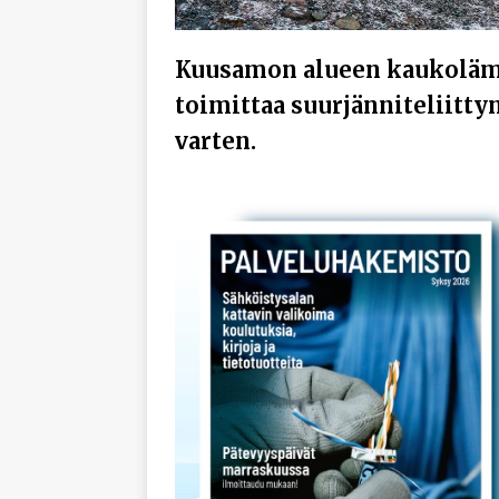
Kuusamon alueen kaukolämp
toimittaa suurjänniteliitt
varten.