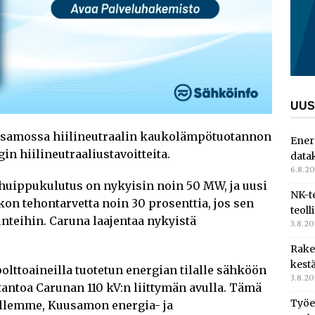
UUS
usamossa hiilineutraalin kaukolämpötuotannon
Ener
n hiilineutraaliustavoitteita.
data
6.8.2
uippukulutus on nykyisin noin 50 MW, ja uusi
NK-t
on tehontarvetta noin 30 prosenttia, jos sen
teoll
nteihin. Caruna laajentaa nykyistä
3.8.2
Rake
kest
olttoaineilla tuotetun energian tilalle sähköön
3.8.2
antoa Carunan 110 kV:n liittymän avulla. Tämä
Työe
allemme, Kuusamon energia- ja