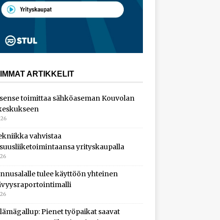
IMMAT ARTIKKELIT
sense toimittaa sähköaseman Kouvolan
keskukseen
026
ekniikka vahvistaa
isuusliiketoimintaansa yrityskaupalla
026
nnusalalle tulee käyttöön yhteinen
ävyysraportointimalli
026
lämägallup: Pienet työpaikat saavat