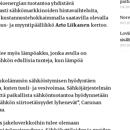
parh
bioenergian tuotantoa yhdistävä
3.8.2
asti sähkömarkkinoiden hintavaihteluita,
 kustannustehokkaimmalla saatavilla olevalla
Nore
30.7.2
uus- ja myyntipäällikkö
Arto Liikanen
kertoo.
Lovi
n
sisä
29.7.2
lee myös lämpöakku, jonka avulla on
kön edullisia tunteja, kun lämpöä
kaukolämmön sähköistymisen hyödyntäen
, kuten tuuli- ja vesivoimaa. Sähköjärjestelmän
että paikallista sähköntuotantoa hyödynnetään
sähkön siirtoetäisyydet lyhenevät”, Carunan
aa.
s jakeluverkkoihin tulee olemaan