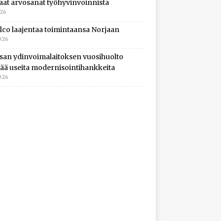
aat arvosanat työhyvinvoinnista
026
lco laajentaa toimintaansa Norjaan
026
isan ydinvoimalaitoksen vuosihuolto
ltää useita modernisointihankkeita
026