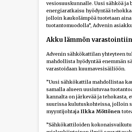
vesiosuuskunnalle. Uusi sähköä ja 
energiaratkaisu hyödyntää tehokka
jolloin kaukolämpöä tuotetaan aina
tuotantomuodolla”, Advenin asiakk
Akku lämmön varastointii
Advenin sähkökattilan yhteyteen tu
mahdollista hyödyntää enemmän säh
varastoidaan kuumavesisäiliöön.
”Uusi sähkökattila mahdollistaa 
samalla alueen uusiutuvaa tuotantoa
kannalta on järkevää ja tehokasta, 
suurissa kulutuskohteissa, jolloin 
myyntijohtaja
Ilkka Möttönen
tote
”Sähkökattiloiden kokonaisvaikutu