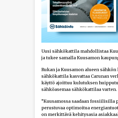
Uusi sähkökattila mahdollistaa Ku
ja tukee samalla Kuusamon kaupungi
Rukan ja Kuusamon alueen sähkön h
sähkökattila kasvattaa Carunan verk
käyttö ajoittuu kulutuksen huipputu
sähköasemaa sähkökattilaa varten.
”Kuusamossa saadaan fossiilisilla p
perustuvaa optimoitua energiantuot
on merkittävä kehitysasia asiakka