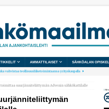
TIKKELIT
AMMATTILAISET
SÄHKÖALAN OPISKE
kka vahvistaa teollisuusliiketoimintaansa yrityskaupalla
toimittaa suurjänniteliittymän Advenin sähkökattilalle
lalle tulee käyttöön yhteinen kestävyysraportointimalli
uurjänniteliittymän
allup: Pienet työpaikat saavat parhaat arvosanat