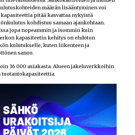
si tulevaisuudessa. Sähkökattiloiden ja muiden
ulutuskohteiden määrän lisääntyminen voi
 kapasiteettia pitää kasvattaa nykyistä
könkulutus kohdistuu samaan ajankohtaan.
issa jopa nopeammin ja isommin kuin
erkon kapasiteetin kehitys on ehdoton
ön kulutukselle, kuten liikenteen ja
ttönen sanoo.
noin 36 000 asiakasta. Alueen jakeluverkkoihin
 tuotantokapasiteettia.