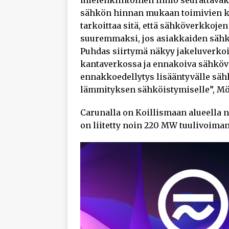
mielenkiintoinen ilmiö seurattavak
sähkön hinnan mukaan toimivien k
tarkoittaa sitä, että sähköverkkojen
suuremmaksi, jos asiakkaiden säh
Puhdas siirtymä näkyy jakeluverko
kantaverkossa ja ennakoiva sähköv
ennakkoedellytys lisääntyvälle sähk
lämmityksen sähköistymiselle”, Mö
Carunalla on Koillismaan alueella 
on liitetty noin 220 MW tuulivoiman