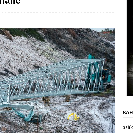
lalle
AJANKOHTAISTA
laajentaa toimintaansa Norjaan
AJANKOHTAISTA
ydinvoimalaitoksen vuosihuolto sisältää useita
ita
AJANKOHTAISTA
e toimittaa sähköaseman Kouvolan datakeskukseen
SÄH
Sähk