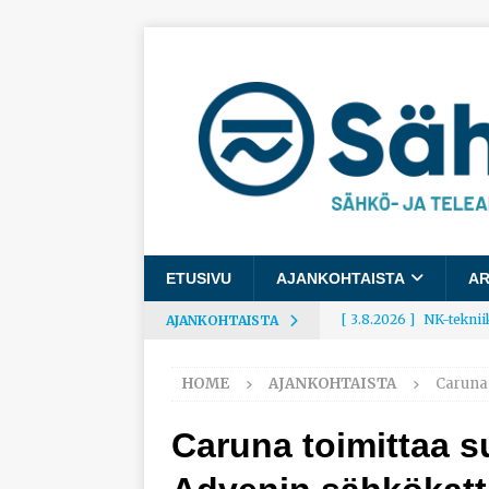
ETUSIVU
AJANKOHTAISTA
AR
[ 3.8.2026 ]
NK-teknii
AJANKOHTAISTA
AJANKOHTAISTA
HOME
AJANKOHTAISTA
Caruna 
[ 3.8.2026 ]
Rakennusa
AJANKOHTAISTA
Caruna toimittaa s
[ 3.8.2026 ]
Työelämäg