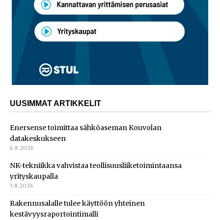
UUSIMMAT ARTIKKELIT
Enersense toimittaa sähköaseman Kouvolan
datakeskukseen
6.8.2026
NK-tekniikka vahvistaa teollisuusliiketoimintaansa
yrityskaupalla
3.8.2026
Rakennusalalle tulee käyttöön yhteinen
kestävyysraportointimalli