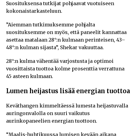
Suosituksensa tutkijat pohjaavat vuotuiseen
kokonaistarkasteluun.
”Aiemman tutkimuksemme pohjalta
suosituksemme on myös, että paneelit kannattaa
asettaa matalaan 28°:n kulmaan perinteisen, 43–
48°:n kulman sijasta”, Shekar vakuuttaa.
28°:n kulma vähentää varjostusta ja optimoi
vuosittaista tuottoa kolme prosenttia verrattuna
45 asteen kulmaan.
Lumen heijastus lisää energian tuottoa
Keväthangen kimmeltäessä lumesta heijastuvalla
auringonvalolla on suuri vaikutus
aurinkopaneelien energian tuottoon.
“Maalis-huhtikuussa lumisen kevään aikana