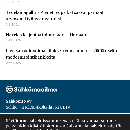
3.8.2026
Työelämägallup: Pienet työpaikat saavat parhaat
arvosanat työhyvinvoinnista
3.8.2026
Norelco laajentaa toimintaansa Norjaan
30.7.2026
Loviisan ydinvoimalaitoksen vuosihuolto sisältää useita
modernisointihankkeita
29.7.2026
Sähköinfo oy
Sähkö- ja teleurakoitsijat STUL ry
PL 55, 02601, Espoo
Käytämme palveluissamme evästeitä parantaaksemme
Harakantie 18 B
palveluiden käyttökokemusta. Jatkamalla palvelun käyttöä