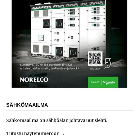
SÄHKÖMAAILMA
Sähkömaailma on sähköalan johtava uutislehti.
Tutustu näytenumeroon
→