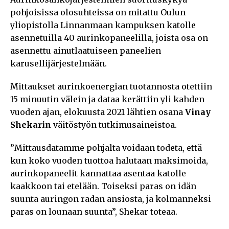
pohjoisissa olosuhteissa on mitattu Oulun
yliopistolla Linnanmaan kampuksen katolle
asennetuilla 40 aurinkopaneelilla, joista osa on
asennettu ainutlaatuiseen paneelien
karusellijärjestelmään.
Mittaukset aurinkoenergian tuotannosta otettiin
15 minuutin välein ja dataa kerättiin yli kahden
vuoden ajan, elokuusta 2021 lähtien osana
Vinay
Shekarin
väitöstyön tutkimusaineistoa.
”Mittausdatamme pohjalta voidaan todeta, että
kun koko vuoden tuottoa halutaan maksimoida,
aurinkopaneelit kannattaa asentaa katolle
kaakkoon tai etelään. Toiseksi paras on idän
suunta auringon radan ansiosta, ja kolmanneksi
paras on lounaan suunta”, Shekar toteaa.