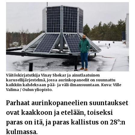
Väitöskirjatutkija Vinay Shekar ja ainutlaatuinen
karusellijärjestelmä, jossa aurinkopaneelit on suunnattu
kaikkiin kahdeksaan pää- ja väli-ilmansuuntaan. Kuva: Ville
Valima / Oulun yliopisto.
Parhaat aurinkopaneelien suuntaukset
ovat kaakkoon ja etelään, toiseksi
paras on itä, ja paras kallistus on 28°:n
kulmassa.