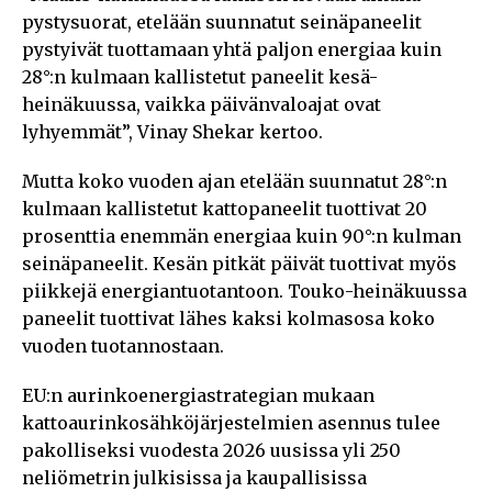
pystysuorat, etelään suunnatut seinäpaneelit
pystyivät tuottamaan yhtä paljon energiaa kuin
28°:n kulmaan kallistetut paneelit kesä-
heinäkuussa, vaikka päivänvaloajat ovat
lyhyemmät”, Vinay Shekar kertoo.
Mutta koko vuoden ajan etelään suunnatut 28°:n
kulmaan kallistetut kattopaneelit tuottivat 20
prosenttia enemmän energiaa kuin 90°:n kulman
seinäpaneelit. Kesän pitkät päivät tuottivat myös
piikkejä energiantuotantoon. Touko-heinäkuussa
paneelit tuottivat lähes kaksi kolmasosa koko
vuoden tuotannostaan.
EU:n aurinkoenergiastrategian mukaan
kattoaurinkosähköjärjestelmien asennus tulee
pakolliseksi vuodesta 2026 uusissa yli 250
neliömetrin julkisissa ja kaupallisissa