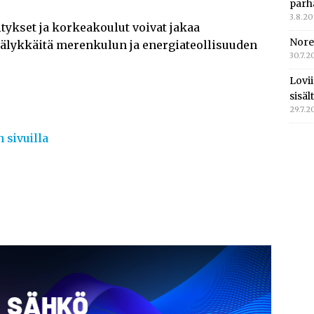
parh
3.8.2
ykset ja korkeakoulut voivat jakaa
Nore
älykkäitä merenkulun ja energiateollisuuden
30.7.2
Lovi
sisä
29.7.2
 sivuilla