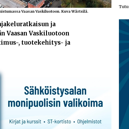
Tutu
mistumassa Vaasan Vaskiluotoon. Kuva Wärtsilä.
jakeluratkaisun ja
än Vaasan Vaskiluotoon
imus-, tuotekehitys- ja