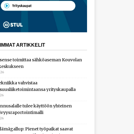
IMMAT ARTIKKELIT
sense toimittaa sähköaseman Kouvolan
keskukseen
026
ekniikka vahvistaa
isuusliiketoimintaansa yrityskaupalla
026
nnusalalle tulee käyttöön yhteinen
ävyysraportointimalli
026
lämägallup: Pienet työpaikat saavat