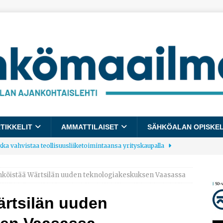
TIKKELIT
AMMATTILAISET
SÄHKÖALAN OPISKE
kka vahvistaa teollisuusliiketoimintaansa yrityskaupalla
hköistää Wärtsilän uuden teknologiakeskuksen Vaasassa
lalle tulee käyttöön yhteinen kestävyysraportointimalli
rtsilän uuden
allup: Pienet työpaikat saavat parhaat arvosanat