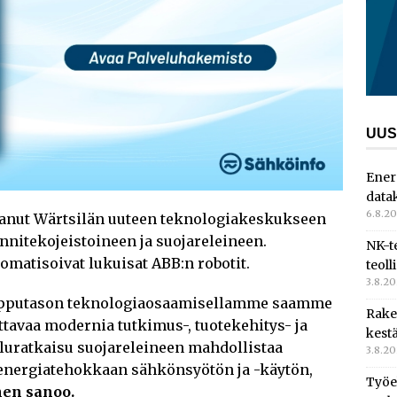
UUS
Ener
data
6.8.2
tanut Wärtsilän uuteen teknologiakeskukseen
nnitekojeistoineen ja suojareleineen.
NK-t
omatisoivat lukuisat ABB:n robotit.
teoll
3.8.2
huipputason teknologiaosaamisellamme saamme
Rake
tavaa modernia tutkimus-, tuotekehitys- ja
kest
luratkaisu suojareleineen mahdollistaa
3.8.2
 energiatehokkaan sähkönsyötön ja -käytön,
Työe
en sanoo.