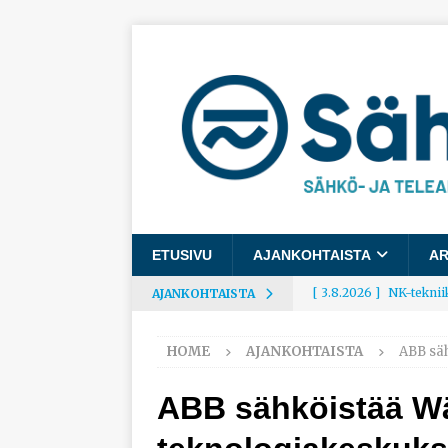
ETUSIVU
AJANKOHTAISTA
AR
[ 3.8.2026 ]
NK-teknii
AJANKOHTAISTA
AJANKOHTAISTA
HOME
AJANKOHTAISTA
ABB sä
[ 3.8.2026 ]
Rakennusa
AJANKOHTAISTA
ABB sähköistää Wä
[ 3.8.2026 ]
Työelämäg