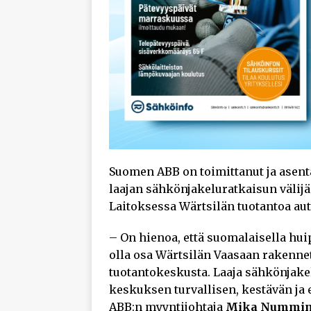
Suomen ABB on toimittanut ja asen
laajan sähkönjakeluratkaisun välijä
Laitoksessa Wärtsilän tuotantoa aut
– On hienoa, että suomalaisella 
olla osa Wärtsilän Vaasaan rakennet
tuotantokeskusta. Laaja sähkönjake
keskuksen turvallisen, kestävän ja
ABB:n myyntijohtaja
Mika Nummin