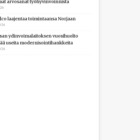
aat arvosanat työhyvinvoinnista
026
lco laajentaa toimintaansa Norjaan
026
isan ydinvoimalaitoksen vuosihuolto
ltää useita modernisointihankkeita
026