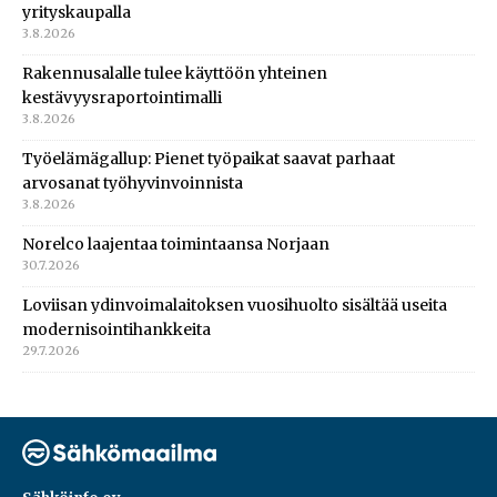
yrityskaupalla
3.8.2026
Rakennusalalle tulee käyttöön yhteinen
kestävyysraportointimalli
3.8.2026
Työelämägallup: Pienet työpaikat saavat parhaat
arvosanat työhyvinvoinnista
3.8.2026
Norelco laajentaa toimintaansa Norjaan
30.7.2026
Loviisan ydinvoimalaitoksen vuosihuolto sisältää useita
modernisointihankkeita
29.7.2026