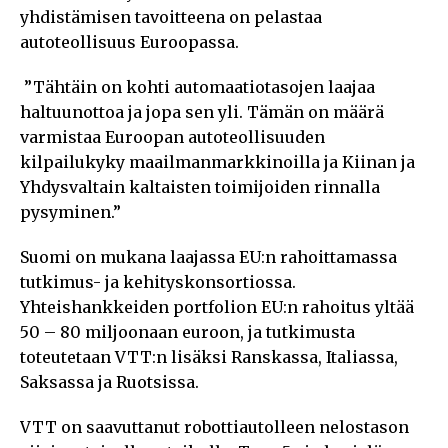
yhdistämisen tavoitteena on pelastaa
autoteollisuus Euroopassa.
”Tähtäin on kohti automaatiotasojen laajaa
haltuunottoa ja jopa sen yli. Tämän on määrä
varmistaa Euroopan autoteollisuuden
kilpailukyky maailmanmarkkinoilla ja Kiinan ja
Yhdysvaltain kaltaisten toimijoiden rinnalla
pysyminen.”
Suomi on mukana laajassa EU:n rahoittamassa
tutkimus- ja kehityskonsortiossa.
Yhteishankkeiden portfolion EU:n rahoitus yltää
50 – 80 miljoonaan euroon, ja tutkimusta
toteutetaan VTT:n lisäksi Ranskassa, Italiassa,
Saksassa ja Ruotsissa.
VTT on saavuttanut robottiautolleen nelostason