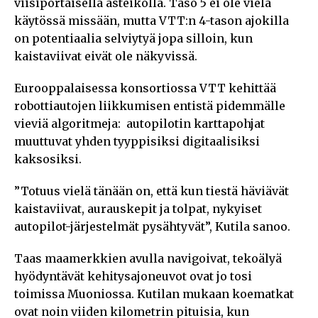
viisiportaisella asteikolla. Taso 5 ei ole vielä
käytössä missään, mutta VTT:n 4-tason ajokilla
on potentiaalia selviytyä jopa silloin, kun
kaistaviivat eivät ole näkyvissä.
Eurooppalaisessa konsortiossa VTT kehittää
robottiautojen liikkumisen entistä pidemmälle
vieviä algoritmeja: autopilotin karttapohjat
muuttuvat yhden tyyppisiksi digitaalisiksi
kaksosiksi.
”Totuus vielä tänään on, että kun tiestä häviävät
kaistaviivat, aurauskepit ja tolpat, nykyiset
autopilot-järjestelmät pysähtyvät”, Kutila sanoo.
Taas maamerkkien avulla navigoivat, tekoälyä
hyödyntävät kehitysajoneuvot ovat jo tosi
toimissa Muoniossa. Kutilan mukaan koematkat
ovat noin viiden kilometrin pituisia, kun