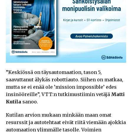
”Keskiössä on täysautomaation, tason 5,
saavuttanut älykäs robottiauto. Siihen on matkaa,
mutta se ei enää ole ’mission impossible’ edes
insinööreille”, VTT:n tutkimustiimin vetäjä
Matti
Kutila
sanoo.
Kutilan arvion mukaan minkään maan omat
resurssit ja autotehtaat eivät riitä viemään ajokkia
automaation ylimmälle tasolle. Voimien