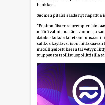
hankkeet.
Suomen pitäisi saada nyt napattua is
”Ensimmäisten suurempien biokaas
määrä valmistua tänä vuonna ja sam
datakeskuksia laitetaan runsaasti l
sähköä käyttävät ison mittakaavan 
metallinjalostukseen tai vetyyn liitt
tuuppausta teollisuuspoliittisilla t