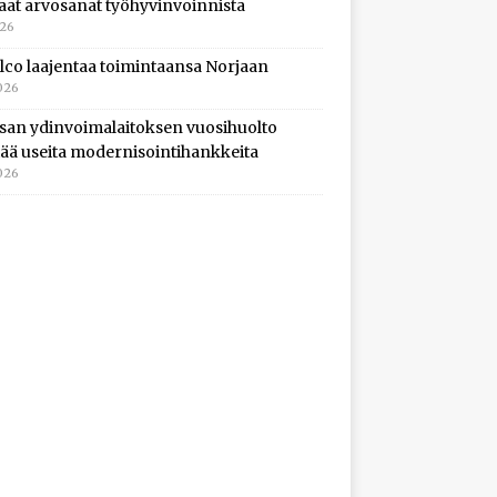
aat arvosanat työhyvinvoinnista
026
lco laajentaa toimintaansa Norjaan
026
isan ydinvoimalaitoksen vuosihuolto
ltää useita modernisointihankkeita
026