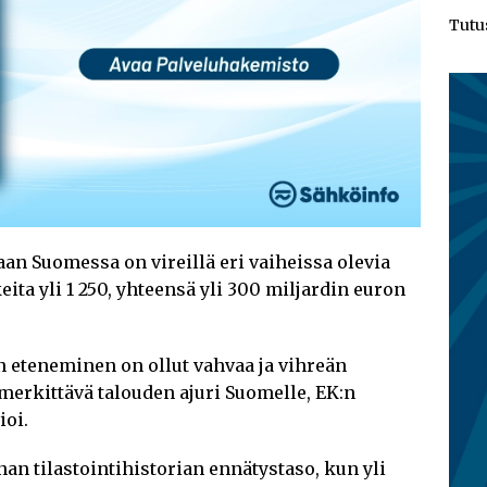
Tutu
n Suomessa on vireillä eri vaiheissa olevia
ita yli 1 250, yhteensä yli 300 miljardin euron
en eteneminen on ollut vahvaa ja vihreän
 merkittävä talouden ajuri Suomelle, EK:n
ioi.
an tilastointihistorian ennätystaso, kun yli