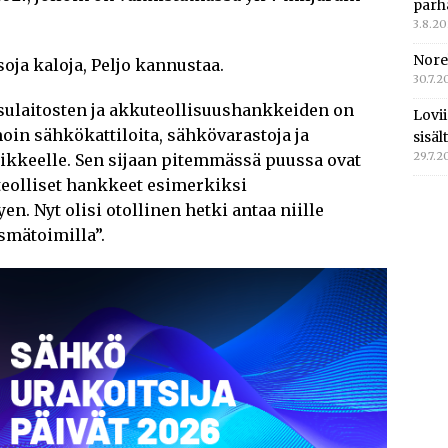
parh
3.8.2
Nore
oja kaloja, Peljo kannustaa.
30.7.2
ulaitosten ja akkuteollisuushankkeiden on
Lovi
oin sähkökattiloita, sähkövarastoja ja
sisä
29.7.2
iikkeelle. Sen sijaan pitemmässä puussa ovat
teolliset hankkeet esimerkiksi
yen. Nyt olisi otollinen hetki antaa niille
äsmätoimilla”.