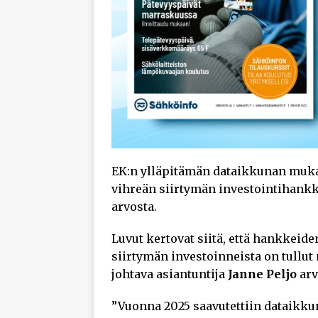
EK:n ylläpitämän dataikkunan mukaa
vihreän siirtymän investointihankke
arvosta.
Luvut kertovat siitä, että hankkeid
siirtymän investoinneista on tullut
johtava asiantuntija
Janne Peljo
arv
”Vuonna 2025 saavutettiin dataikkun