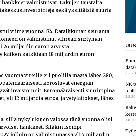
 hankkeet valmistuivat. Lukujen taustalta
takeskusinvestointeja sekä yksittäisiä suuria
stui viime vuonna 174. Dataikkunan seuranta
 Suomeen on valmistunut vihreän siirtymän
UUS
i 26 miljardin euron arvosta.
ty kaiken kaikkiaan 18 miljardin euron
Ener
data
6.8.2
e vuonna vireille eri puolilla maata lähes 280,
appalemääräisesti korostuvat energian
NK-t
ttyvät investoinnit. Euromääräisesti suurimpina
teoll
3.8.2
 yli 12 miljardia euroa, ja vetylaitokset, lähes
Rake
kest
a, sillä nykylukujen valossa tänä vuonna olisi
3.8.2
arvoiset hankkeet. Sitäkin isompi
Työe
2027, jolloin on valmistumassa yli 7 miljardin