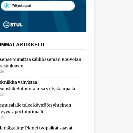
IMMAT ARTIKKELIT
sense toimittaa sähköaseman Kouvolan
keskukseen
026
ekniikka vahvistaa
isuusliiketoimintaansa yrityskaupalla
026
nnusalalle tulee käyttöön yhteinen
ävyysraportointimalli
026
lämägallup: Pienet työpaikat saavat