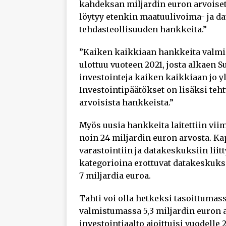
kahdeksan miljardin euron arvoiset
löytyy etenkin maatuulivoima- ja da
tehdasteollisuuden hankkeita.”
”Kaiken kaikkiaan hankkeita valmi
ulottuu vuoteen 2021, josta alkaen
investointeja kaiken kaikkiaan jo yl
Investointipäätökset on lisäksi teh
arvoisista hankkeista.”
Myös uusia hankkeita laitettiin viim
noin 24 miljardin euron arvosta. K
varastointiin ja datakeskuksiin lii
kategorioina erottuvat datakeskukset,
7 miljardia euroa.
Tahti voi olla hetkeksi tasoittumass
valmistumassa 5,3 miljardin euron 
investointiaalto ajoittuisi vuodelle 