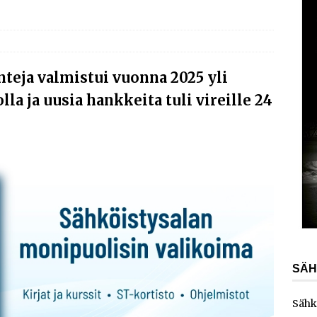
AJANKOHTAISTA
laajentaa toimintaansa Norjaan
AJANKOHTAISTA
ydinvoimalaitoksen vuosihuolto sisältää useita
teja valmistui vuonna 2025 yli
ita
AJANKOHTAISTA
lla ja uusia hankkeita tuli vireille 24
e toimittaa sähköaseman Kouvolan datakeskukseen
SÄH
Sähk