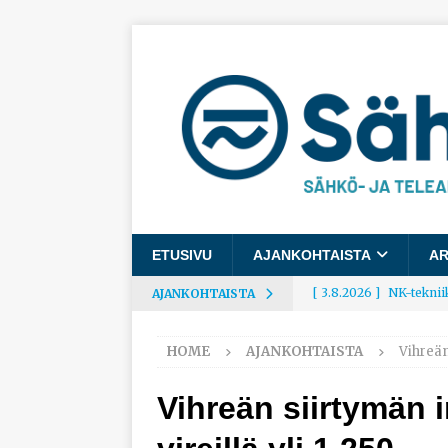
ETUSIVU
AJANKOHTAISTA
AR
[ 3.8.2026 ]
NK-teknii
AJANKOHTAISTA
AJANKOHTAISTA
HOME
AJANKOHTAISTA
Vihreän
[ 3.8.2026 ]
Rakennusa
AJANKOHTAISTA
Vihreän siirtymän 
[ 3.8.2026 ]
Työelämäg