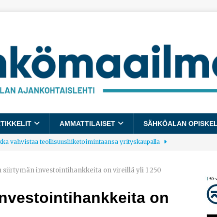
TIKKELIT
AMMATTILAISET
SÄHKÖALAN OPISKE
kka vahvistaa teollisuusliiketoimintaansa yrityskaupalla
 siirtymän investointihankkeita on vireillä yli 1 250
lalle tulee käyttöön yhteinen kestävyysraportointimalli
investointihankkeita on
allup: Pienet työpaikat saavat parhaat arvosanat