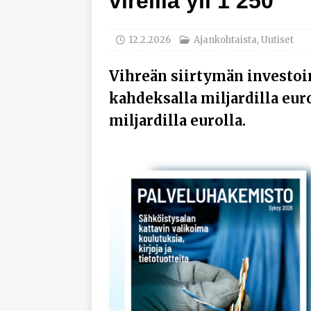
vireillä yli 1 250
työhyvinvoinnista
[ 30.7.2026 ]
Norelco 
12.2.2026
Ajankohtaista
,
Uutiset
[ 29.7.2026 ]
Loviisan 
Vihreän siirtymän investoin
modernisointihankke
kahdeksalla miljardilla euro
[ 6.8.2026 ]
Enersens
miljardilla eurolla.
AJANKOHTAISTA