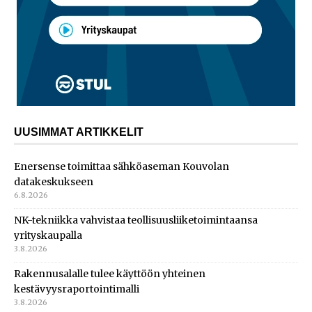
UUSIMMAT ARTIKKELIT
Enersense toimittaa sähköaseman Kouvolan
datakeskukseen
6.8.2026
NK-tekniikka vahvistaa teollisuusliiketoimintaansa
yrityskaupalla
3.8.2026
Rakennusalalle tulee käyttöön yhteinen
kestävyysraportointimalli
3.8.2026