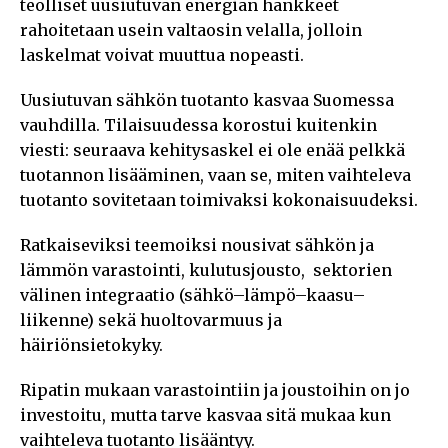
teolliset uusiutuvan energian hankkeet
rahoitetaan usein valtaosin velalla, jolloin
laskelmat voivat muuttua nopeasti.
Uusiutuvan sähkön tuotanto kasvaa Suomessa
vauhdilla. Tilaisuudessa korostui kuitenkin
viesti: seuraava kehitysaskel ei ole enää pelkkä
tuotannon lisääminen, vaan se, miten vaihteleva
tuotanto sovitetaan toimivaksi kokonaisuudeksi.
Ratkaiseviksi teemoiksi nousivat sähkön ja
lämmön varastointi, kulutusjousto, sektorien
välinen integraatio (sähkö–lämpö–kaasu–
liikenne) sekä huoltovarmuus ja
häiriönsietokyky.
Ripatin mukaan varastointiin ja joustoihin on jo
investoitu, mutta tarve kasvaa sitä mukaa kun
vaihteleva tuotanto lisääntyy.