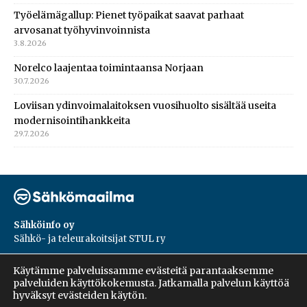
Työelämägallup: Pienet työpaikat saavat parhaat
arvosanat työhyvinvoinnista
3.8.2026
Norelco laajentaa toimintaansa Norjaan
30.7.2026
Loviisan ydinvoimalaitoksen vuosihuolto sisältää useita
modernisointihankkeita
29.7.2026
Sähköinfo oy
Sähkö- ja teleurakoitsijat STUL ry
PL 55, 02601, Espoo
Käytämme palveluissamme evästeitä parantaaksemme
Harakantie 18 B
palveluiden käyttökokemusta. Jatkamalla palvelun käyttöä
09 5476 1422
hyväksyt evästeiden käytön.