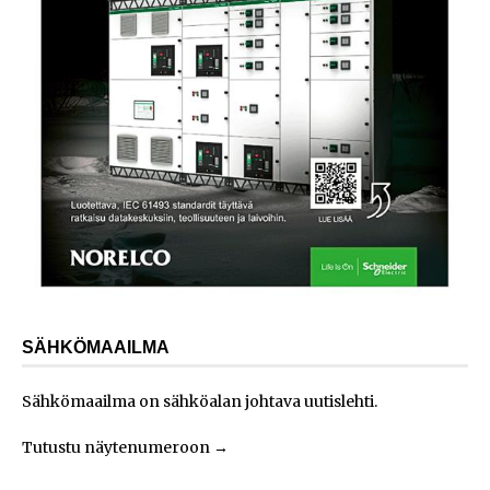
SÄHKÖMAAILMA
Sähkömaailma on sähköalan johtava uutislehti.
Tutustu näytenumeroon
→