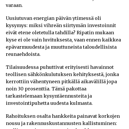
varaan.
Uusiutuvan energian päivän ytimessä oli
kysymys: miksi vihreän siirtymän investoinnit
eivät etene oletetulla tahdilla? Ripatin mukaan
kyse ei ole vain luvituksesta, vaan ennen kaikkea
epävarmuudesta ja muuttuneista taloudellisista
reunaehdoista.
Tilaisuudessa puhuttivat erityisesti havainnot
teollisen sähkönkulutuksen kehityksestä, jonka
kerrottiin vähentyneen pitkällä aikavälillä jopa
noin 30 prosenttia. Tämä pakottaa
tarkastelemaan kysyntäennusteita ja
investointipuhetta uudesta kulmasta.
Rahoituksen osalta hankkeita painavat korkojen
nousu ja rakennuskustannusten kallistuminen: