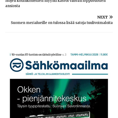
Isojen kodinkoneiden myynti kasvoi vahvan loppuvuoden
ansiosta
NEXT
Suomen merialueille on tulossa lisää satoja tuulivoimaloita