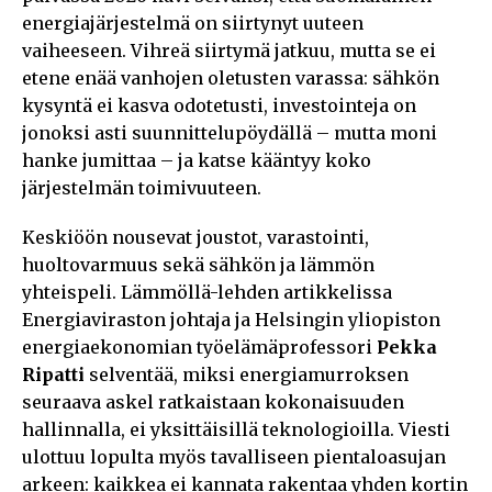
energiajärjestelmä on siirtynyt uuteen
vaiheeseen. Vihreä siirtymä jatkuu, mutta se ei
etene enää vanhojen oletusten varassa: sähkön
kysyntä ei kasva odotetusti, investointeja on
jonoksi asti suunnittelupöydällä – mutta moni
hanke jumittaa – ja katse kääntyy koko
järjestelmän toimivuuteen.
Keskiöön nousevat joustot, varastointi,
huoltovarmuus sekä sähkön ja lämmön
yhteispeli. Lämmöllä-lehden artikkelissa
Energiaviraston johtaja ja Helsingin yliopiston
energiaekonomian työelämäprofessori
Pekka
Ripatti
selventää, miksi energiamurroksen
seuraava askel ratkaistaan kokonaisuuden
hallinnalla, ei yksittäisillä teknologioilla. Viesti
ulottuu lopulta myös tavalliseen pientaloasujan
arkeen: kaikkea ei kannata rakentaa yhden kortin