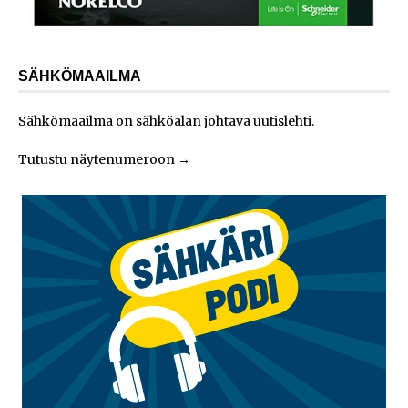
SÄHKÖMAAILMA
Sähkömaailma on sähköalan johtava uutislehti.
Tutustu näytenumeroon
→