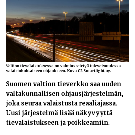
Valtion tievalaistuksessa on valmius siirtyä tulevaisuudessa
valaisinkohtaiseen ohjaukseen. Kuva C2 Smartlight oy.
Suomen valtion tieverkko saa uuden
valtakunnallisen ohjausjärjestelmän,
joka seuraa valaistusta reaaliajassa.
Uusi järjestelmä lisää näkyvyyttä
tievalaistukseen ja poikkeamiin.