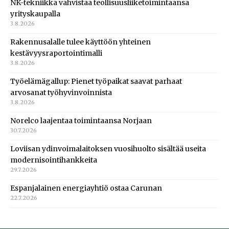
NK-tekniikka vahvistaa teollisuusliiketoimintaansa
yrityskaupalla
3.8.2026
Rakennusalalle tulee käyttöön yhteinen
kestävyysraportointimalli
3.8.2026
Työelämägallup: Pienet työpaikat saavat parhaat
arvosanat työhyvinvoinnista
3.8.2026
Norelco laajentaa toimintaansa Norjaan
30.7.2026
Loviisan ydinvoimalaitoksen vuosihuolto sisältää useita
modernisointihankkeita
29.7.2026
Espanjalainen energiayhtiö ostaa Carunan
22.7.2026