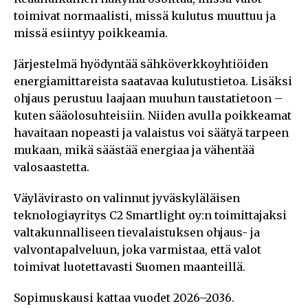
toimivat normaalisti, missä kulutus muuttuu ja
missä esiintyy poikkeamia.
Järjestelmä hyödyntää sähköverkkoyhtiöiden
energiamittareista saatavaa kulutustietoa. Lisäksi
ohjaus perustuu laajaan muuhun taustatietoon –
kuten sääolosuhteisiin. Niiden avulla poikkeamat
havaitaan nopeasti ja valaistus voi säätyä tarpeen
mukaan, mikä säästää energiaa ja vähentää
valosaastetta.
Väylävirasto on valinnut jyväskyläläisen
teknologiayritys C2 Smartlight oy:n toimittajaksi
valtakunnalliseen tievalaistuksen ohjaus- ja
valvontapalveluun, joka varmistaa, että valot
toimivat luotettavasti Suomen maanteillä.
Sopimuskausi kattaa vuodet 2026–2036.