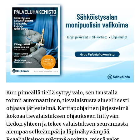
Kun pimeällä tiellä syttyy valo, sen taustalla
toimii automaattinen, tievalaistusta alueellisesti
ohjaava järjestelmä. Karttapohjainen järjestelmä
kokoaa tievalaistuksen ohjaukseen liittyvän
tiedon yhteen ja tekee valaistuksen seurannasta
aiempaa selkeämpää ja läpinäkyvämpää.
Reaaliaikainen näkymä osoittaa, missä valot