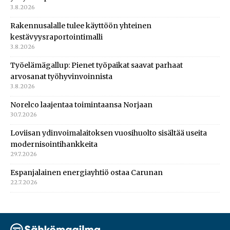
3.8.2026
Rakennusalalle tulee käyttöön yhteinen
kestävyysraportointimalli
3.8.2026
Työelämägallup: Pienet työpaikat saavat parhaat
arvosanat työhyvinvoinnista
3.8.2026
Norelco laajentaa toimintaansa Norjaan
30.7.2026
Loviisan ydinvoimalaitoksen vuosihuolto sisältää useita
modernisointihankkeita
29.7.2026
Espanjalainen energiayhtiö ostaa Carunan
22.7.2026