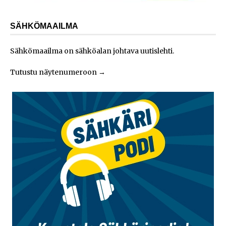
SÄHKÖMAAILMA
Sähkömaailma on sähköalan johtava uutislehti.
Tutustu näytenumeroon
→