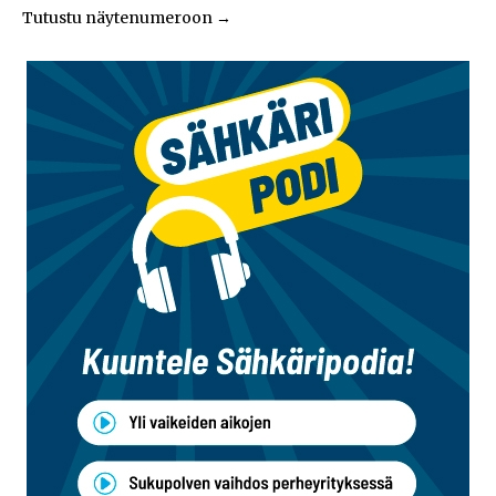
Tutustu näytenumeroon
→