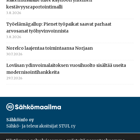
Rakennusalalle tulee käyttöön yhteinen
kestävyysraportointimalli
3.8.2026
Työelämägallup: Pienet työpaikat saavat parhaat
arvosanat työhyvinvoinnista
3.8.2026
Norelco laajentaa toimintaansa Norjaan
30.7.2026
Loviisan ydinvoimalaitoksen vuosihuolto sisältää useita
modernisointihankkeita
29.7.2026
Sähköinfo oy
Sähkö- ja teleurakoitsijat STUL ry
PL 55, 02601, Espoo