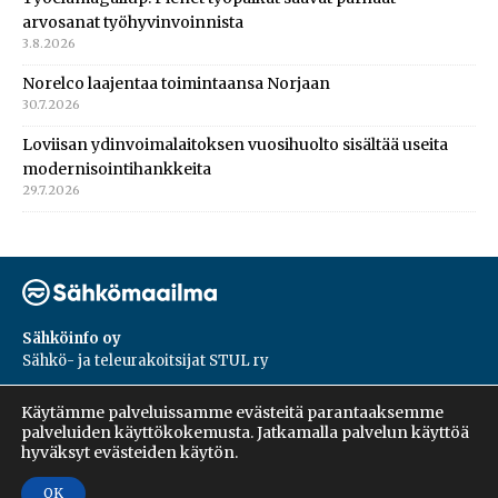
arvosanat työhyvinvoinnista
3.8.2026
Norelco laajentaa toimintaansa Norjaan
30.7.2026
Loviisan ydinvoimalaitoksen vuosihuolto sisältää useita
modernisointihankkeita
29.7.2026
Sähköinfo oy
Sähkö- ja teleurakoitsijat STUL ry
PL 55, 02601, Espoo
Käytämme palveluissamme evästeitä parantaaksemme
Harakantie 18 B
palveluiden käyttökokemusta. Jatkamalla palvelun käyttöä
09 5476 1422
hyväksyt evästeiden käytön.
OK