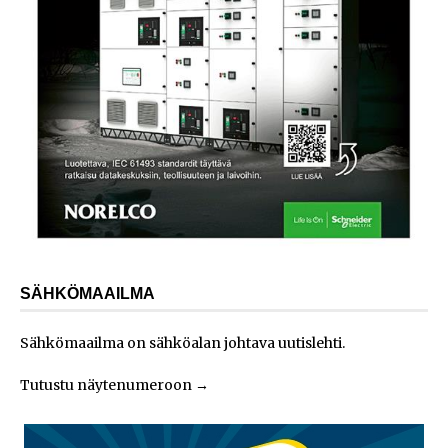
SÄHKÖMAAILMA
Sähkömaailma on sähköalan johtava uutislehti.
Tutustu näytenumeroon
→