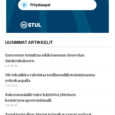
UUSIMMAT ARTIKKELIT
Enersense toimittaa sähköaseman Kouvolan
datakeskukseen
6.8.2026
NK-tekniikka vahvistaa teollisuusliiketoimintaansa
yrityskaupalla
3.8.2026
Rakennusalalle tulee käyttöön yhteinen
kestävyysraportointimalli
3.8.2026
Työelämägallup: Pienet työpaikat saavat parhaat