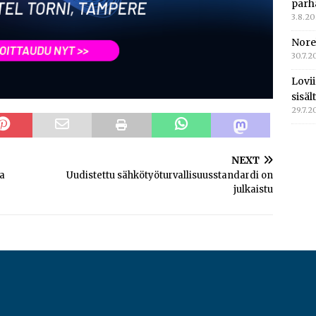
parh
3.8.2
Nore
30.7.2
Lovi
sisä
29.7.2
NEXT
ta
Uudistettu sähkötyöturvallisuusstandardi on
julkaistu