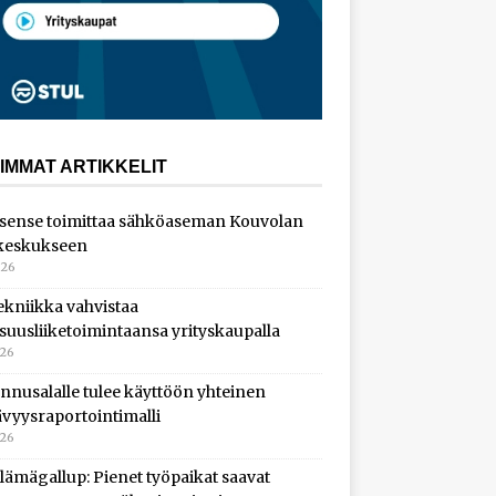
IMMAT ARTIKKELIT
sense toimittaa sähköaseman Kouvolan
keskukseen
026
ekniikka vahvistaa
isuusliiketoimintaansa yrityskaupalla
026
nnusalalle tulee käyttöön yhteinen
ävyysraportointimalli
026
lämägallup: Pienet työpaikat saavat