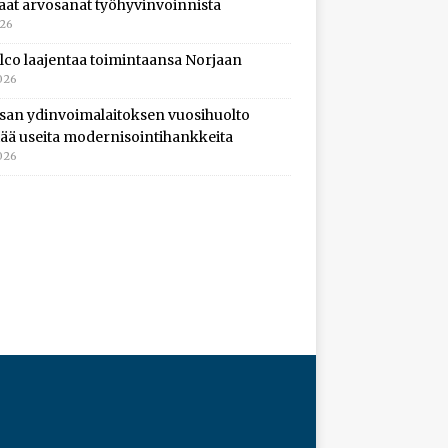
aat arvosanat työhyvinvoinnista
026
lco laajentaa toimintaansa Norjaan
026
isan ydinvoimalaitoksen vuosihuolto
ltää useita modernisointihankkeita
026