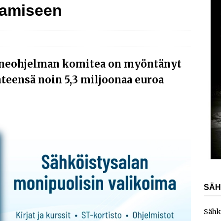
tamiseen
AJANKOHTAISTA
laajentaa toimintaansa Norjaan
AJANKOHTAISTA
ydinvoimalaitoksen vuosihuolto sisältää useita
ita
AJANKOHTAISTA
nneohjelman komitea on myöntänyt
e toimittaa sähköaseman Kouvolan datakeskukseen
hteensä noin 5,3 miljoonaa euroa
SÄH
Sähk