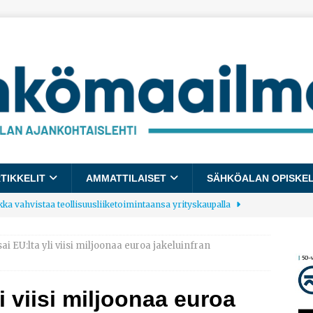
TIKKELIT
AMMATTILAISET
SÄHKÖALAN OPISKE
kka vahvistaa teollisuusliiketoimintaansa yrityskaupalla
ai EU:lta yli viisi miljoonaa euroa jakeluinfran
lalle tulee käyttöön yhteinen kestävyysraportointimalli
i viisi miljoonaa euroa
allup: Pienet työpaikat saavat parhaat arvosanat