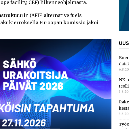
pe facility, CEF) liikenneohjelmasta.
struktuurin (AFIF, alternative fuels
ä hakukierroksella Euroopan komissio jakoi
UUS
Ener
data
6.8.2
NK-t
teoll
3.8.2
Rake
kest
3.8.2
Työe