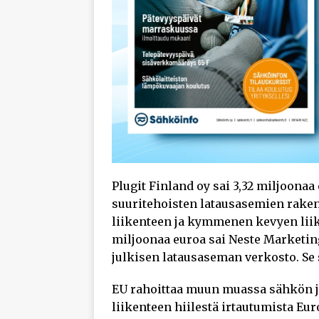
Plugit Finland oy sai 3,32 miljoona
suuritehoisten latausasemien rake
liikenteen ja kymmenen kevyen lii
miljoonaa euroa sai Neste Marketing
julkisen latausaseman verkosto. Se s
EU rahoittaa muun muassa sähkön ja
liikenteen hiilestä irtautumista Eu