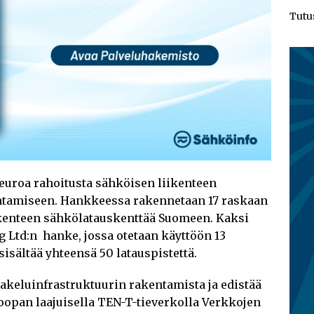
Tutu
a euroa rahoitusta sähköisen liikenteen
ntamiseen. Hankkeessa rakennetaan 17 raskaan
kenteen sähkölatauskenttää Suomeen. Kaksi
 Ltd:n hanke, jossa otetaan käyttöön 13
isältää yhteensä 50 latauspistettä.
keluinfrastruktuurin rakentamista ja edistää
roopan laajuisella TEN-T-tieverkolla Verkkojen