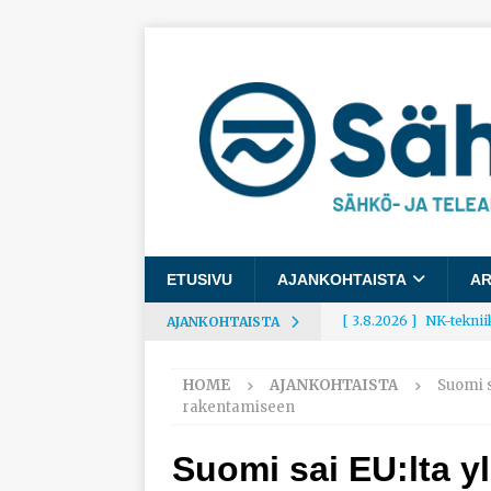
ETUSIVU
AJANKOHTAISTA
AR
[ 3.8.2026 ]
NK-teknii
AJANKOHTAISTA
AJANKOHTAISTA
HOME
AJANKOHTAISTA
Suomi s
[ 3.8.2026 ]
Rakennusa
rakentamiseen
AJANKOHTAISTA
Suomi sai EU:lta yl
[ 3.8.2026 ]
Työelämäg