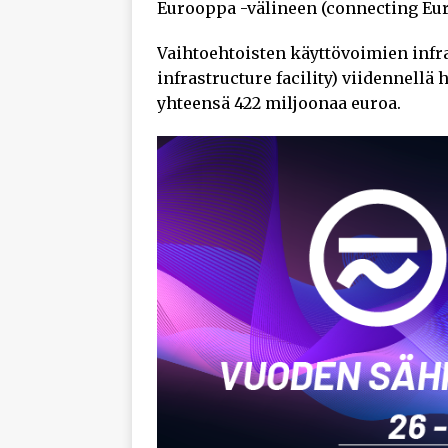
Eurooppa -välineen (connecting Euro
Vaihtoehtoisten käyttövoimien infra
infrastructure facility) viidennell
yhteensä 422 miljoonaa euroa.