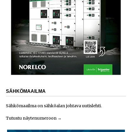
SÄHKÖMAAILMA
Sähkömaailma on sähköalan johtava uutislehti.
Tutustu näytenumeroon
→