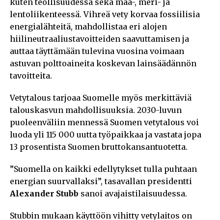
kuten teollisuudessa sekä maa-, meri- ja
lentoliikenteessä. Vihreä vety korvaa fossiilisia
energialähteitä, mahdollistaa eri alojen
hiilineutraaliustavoitteiden saavuttamisen ja
auttaa täyttämään tulevina vuosina voimaan
astuvan polttoaineita koskevan lainsäädännön
tavoitteita.
Vetytalous tarjoaa Suomelle myös merkittäviä
talouskasvun mahdollisuuksia. 2030-luvun
puoleenväliin mennessä Suomen vetytalous voi
luoda yli 115 000 uutta työpaikkaa ja vastata jopa
13 prosentista Suomen bruttokansantuotetta.
”Suomella on kaikki edellytykset tulla puhtaan
energian suurvallaksi”, tasavallan presidentti
Alexander Stubb
sanoi avajaistilaisuudessa.
Stubbin mukaan käyttöön vihitty vetylaitos on