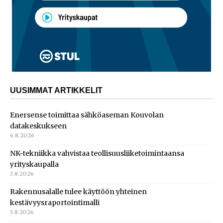
UUSIMMAT ARTIKKELIT
Enersense toimittaa sähköaseman Kouvolan
datakeskukseen
6.8.2026
NK-tekniikka vahvistaa teollisuusliiketoimintaansa
yrityskaupalla
3.8.2026
Rakennusalalle tulee käyttöön yhteinen
kestävyysraportointimalli
3.8.2026