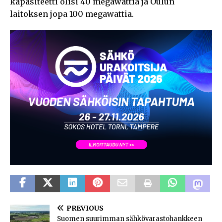
kapasiteetti olisi 40 megawattia ja Oulun
laitoksen jopa 100 megawattia.
PREVIOUS
Suomen suurimman sähkövarastohankkeen