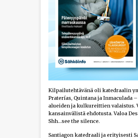
Kilpailutehtävänä oli katedraalin y
Praterías, Quintana ja Inmaculada –
alueiden ja kulkureittien valaistus. 
kansainvälistä ehdotusta. Valoa De
Shh…see the silence.
Santiagon katedraali ja erityisesti