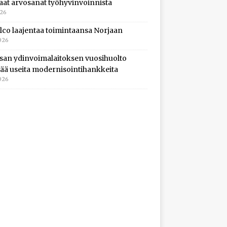
aat arvosanat työhyvinvoinnista
026
lco laajentaa toimintaansa Norjaan
026
isan ydinvoimalaitoksen vuosihuolto
ltää useita modernisointihankkeita
026