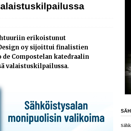
alaistuskilpailussa
AJANKOHTAISTA
laajentaa toimintaansa Norjaan
AJANKOHTAISTA
ydinvoimalaitoksen vuosihuolto sisältää useita
ita
AJANKOHTAISTA
htuuriin erikoistunut
e toimittaa sähköaseman Kouvolan datakeskukseen
esign oy sijoittui finalistien
o de Compostelan katedraalin
 valaistuskilpailussa.
SÄH
Sähk