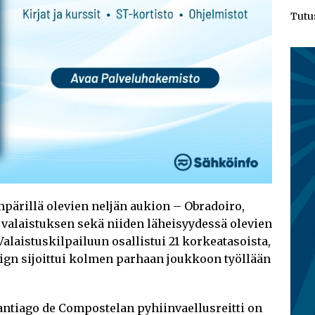
Tutu
mpärillä olevien neljän aukion – Obradoiro,
 valaistuksen sekä niiden läheisyydessä olevien
Valaistuskilpailuun osallistui 21 korkeatasoista,
sign sijoittui kolmen parhaan joukkoon työllään
 Santiago de Compostelan pyhiinvaellusreitti on