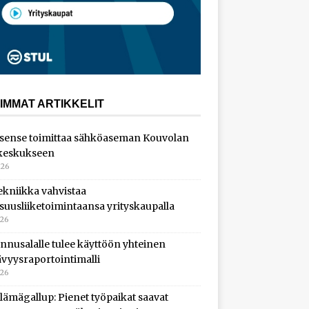
IMMAT ARTIKKELIT
sense toimittaa sähköaseman Kouvolan
keskukseen
026
ekniikka vahvistaa
isuusliiketoimintaansa yrityskaupalla
026
nnusalalle tulee käyttöön yhteinen
ävyysraportointimalli
026
lämägallup: Pienet työpaikat saavat