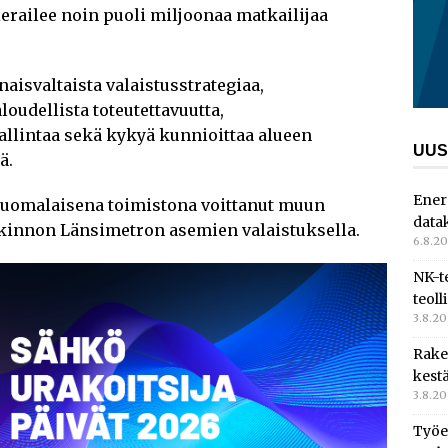
erailee noin puoli miljoonaa matkailijaa
isvaltaista valaistusstrategiaa,
aloudellista toteutettavuutta,
allintaa sekä kykyä kunnioittaa alueen
UUS
ä.
Ener
uomalaisena toimistona voittanut muun
data
kinnon Länsimetron asemien valaistuksella.
6.8.2
NK-t
teoll
3.8.2
Rake
kest
3.8.2
Työe