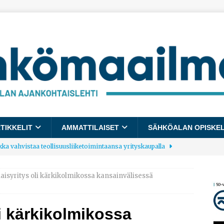
TIKKELIT
AMMATTILAISET
SÄHKÖALAN OPISKE
kka vahvistaa teollisuusliiketoimintaansa yrityskaupalla
isyritys oli kärkikolmikossa kansainvälisessä
lalle tulee käyttöön yhteinen kestävyysraportointimalli
i kärkikolmikossa
allup: Pienet työpaikat saavat parhaat arvosanat