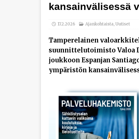
kansainvälisessä v
työhyvinvoinnista
[ 30.7.2026 ]
Norelco 
17.2.2026
Ajankohtaista
,
Uutiset
[ 29.7.2026 ]
Loviisan 
modernisointihankke
Tamperelainen valoarkkite
[ 6.8.2026 ]
Enersens
suunnittelutoimisto Valoa D
AJANKOHTAISTA
joukkoon Espanjan Santiag
ympäristön kansainvälisessä