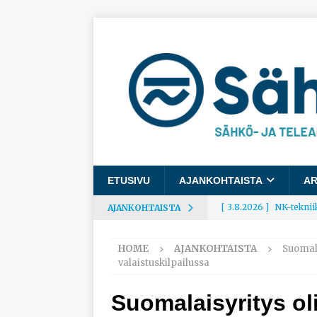
ETUSIVU
AJANKOHTAISTA
AR
[ 3.8.2026 ]
NK-teknii
AJANKOHTAISTA
AJANKOHTAISTA
HOME
AJANKOHTAISTA
Suomala
[ 3.8.2026 ]
Rakennusa
valaistuskilpailussa
AJANKOHTAISTA
Suomalaisyritys ol
[ 3.8.2026 ]
Työelämäg