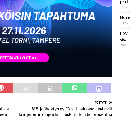
parh
3.8.2
Nore
30.7.2
Lovi
sisä
29.7.2
NEXT
to ja
MV-Jäähdytys oy: Kovat pakkaset lisäsivät
teen
lämpöpumppujen korjauskäyntejä 66 prosenttia