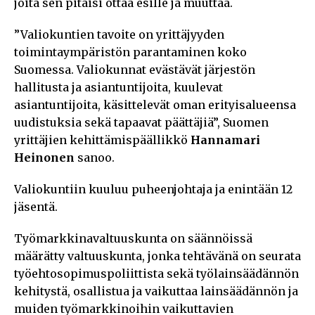
joita sen pitäisi ottaa esille ja muuttaa.
”Valiokuntien tavoite on yrittäjyyden
toimintaympäristön parantaminen koko
Suomessa. Valiokunnat evästävät järjestön
hallitusta ja asiantuntijoita, kuulevat
asiantuntijoita, käsittelevät oman erityisalueensa
uudistuksia sekä tapaavat päättäjiä”, Suomen
yrittäjien kehittämispäällikkö
Hannamari
Heinonen
sanoo.
Valiokuntiin kuuluu puheenjohtaja ja enintään 12
jäsentä.
Työmarkkinavaltuuskunta on säännöissä
määrätty valtuuskunta, jonka tehtävänä on seurata
työehtosopimuspoliittista sekä työlainsäädännön
kehitystä, osallistua ja vaikuttaa lainsäädännön ja
muiden työmarkkinoihin vaikuttavien