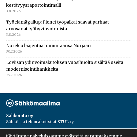
kestävyysraportointimalli
3.8.2026
Työelämägallup: Pienet työpaikat saavat parhaat
arvosanat työhyvinvoinnista
3.8.2026
Norelco laajentaa toimintaansa Norjaan
30.7.2026
Loviisan ydinvoimalaitoksen vuosihuolto sisältää useita
modernisointihankkeita
29.7.2026
Sähköinfo oy
Sähkö- ja teleurakoitsijat STUL ry
PL 55, 02601, Espoo
Käytämme palveluissamme evästeitä parantaaksemme