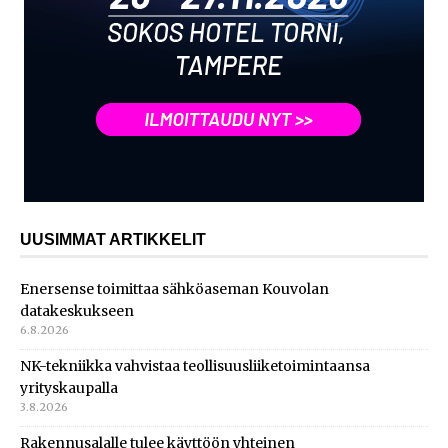
UUSIMMAT ARTIKKELIT
Enersense toimittaa sähköaseman Kouvolan
datakeskukseen
6.8.2026
NK-tekniikka vahvistaa teollisuusliiketoimintaansa
yrityskaupalla
3.8.2026
Rakennusalalle tulee käyttöön yhteinen