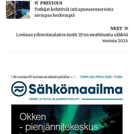
PREVIOUS
Tutkijat kehittivät infrapunasensoreista
aiempaa herkempiä
NEXT
Loviisan ydinvoimalaitos tuotti 7,9 terawattituntia sähköä
vuonna 2024