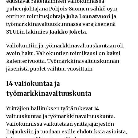
edustavat rakentamisen valiokunnassa
puheenjohtajana Pohjois-Suomen sähkö oy:n
entinen toimitusjohtaja
Juha Lounatvuori
ja
työmarkkinavaltuuskunnassa varajäsenenä
STULin lakimies
Jaakko Jokela
.
Valiokuntiin ja työmarkkinavaltuuskuntaan oli
avoin haku. Valiokuntien toimikausi on kaksi
kalenterivuotta. Työmarkkinavaltuuskunnan
jäsenistä puolet vaihtuu vuosittain.
14 valiokuntaa ja
työmarkkinavaltuuskunta
Yrittäjien hallituksen työtä tukevat 14
valtuuskuntaa ja työmarkkinavaltuuskunta.
Valiokunnissa vaikutetaan yrittäjäjärjestön
linjauksiin ja tuodaan esille ehdotuksia asioista,