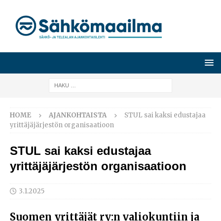
HOME
AJANKOHTAISTA
STUL sai kaksi edustajaa
yrittäjäjärjestön organisaatioon
STUL sai kaksi edustajaa
yrittäjäjärjestön organisaatioon
3.1.2025
Suomen yrittäjät ry:n valiokuntiin ja