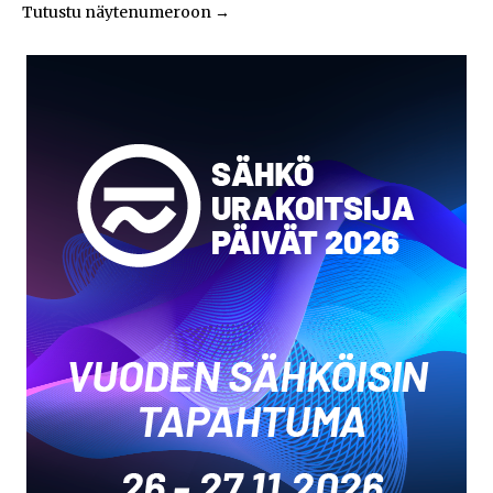
Tutustu näytenumeroon
→