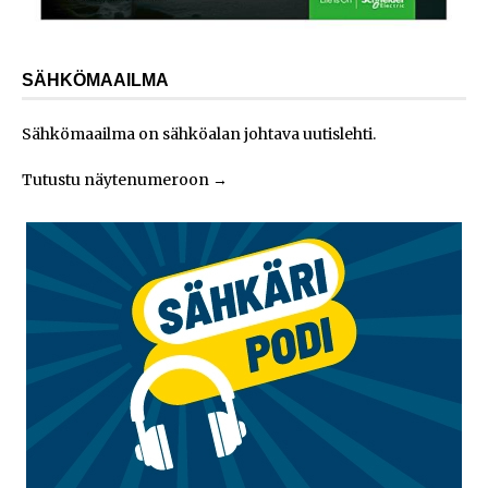
SÄHKÖMAAILMA
Sähkömaailma on sähköalan johtava uutislehti.
Tutustu näytenumeroon
→