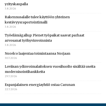
yrityskaupalla
3.8.2026
Rakennusalalle tulee käyttöön yhteinen
kestävyysraportointimalli
3.8.2026
Työelämägallup: Pienet työpaikat saavat parhaat
arvosanat työhyvinvoinnista
3.8.2026
Norelco laajentaa toimintaansa Norjaan
30.7.2026
Loviisan ydinvoimalaitoksen vuosihuolto sisältää useita
modernisointihankkeita
29.7.2026
Espanjalainen energiayhtiö ostaa Carunan
22.7.2026