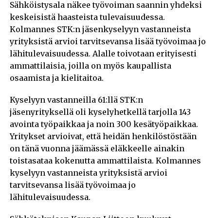
Sähköistysala näkee työvoiman saannin yhdeksi
keskeisistä haasteista tulevaisuudessa.
Kolmannes STK:n jäsenkyselyyn vastanneista
yrityksistä arvioi tarvitsevansa lisää työvoimaa jo
lähitulevaisuudessa. Alalle toivotaan erityisesti
ammattilaisia, joilla on myös kaupallista
osaamista ja kielitaitoa.
Kyselyyn vastanneilla 61:llä STK:n
jäsenyrityksellä oli kyselyhetkellä tarjolla 143
avointa työpaikkaa ja noin 300 kesätyöpaikkaa.
Yritykset arvioivat, että heidän henkilöstöstään
on tänä vuonna jäämässä eläkkeelle ainakin
toistasataa kokenutta ammattilaista. Kolmannes
kyselyyn vastanneista yrityksistä arvioi
tarvitsevansa lisää työvoimaa jo
lähitulevaisuudessa.