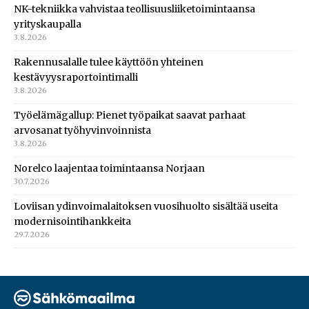
NK-tekniikka vahvistaa teollisuusliiketoimintaansa
yrityskaupalla
3.8.2026
Rakennusalalle tulee käyttöön yhteinen
kestävyysraportointimalli
3.8.2026
Työelämägallup: Pienet työpaikat saavat parhaat
arvosanat työhyvinvoinnista
3.8.2026
Norelco laajentaa toimintaansa Norjaan
30.7.2026
Loviisan ydinvoimalaitoksen vuosihuolto sisältää useita
modernisointihankkeita
29.7.2026