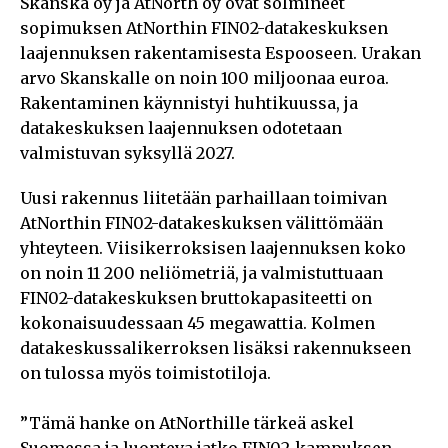
Skanska oy ja AtNorth oy ovat solmineet
sopimuksen AtNorthin FIN02-datakeskuksen
laajennuksen rakentamisesta Espooseen. Urakan
arvo Skanskalle on noin 100 miljoonaa euroa.
Rakentaminen käynnistyi huhtikuussa, ja
datakeskuksen laajennuksen odotetaan
valmistuvan syksyllä 2027.
Uusi rakennus liitetään parhaillaan toimivan
AtNorthin FIN02-datakeskuksen välittömään
yhteyteen. Viisikerroksisen laajennuksen koko
on noin 11 200 neliömetriä, ja valmistuttuaan
FIN02-datakeskuksen bruttokapasiteetti on
kokonaisuudessaan 45 megawattia. Kolmen
datakeskussalikerroksen lisäksi rakennukseen
on tulossa myös toimistotiloja.
”Tämä hanke on AtNorthille tärkeä askel
Suomessa ja luonteva jatko FIN02-kampuksen