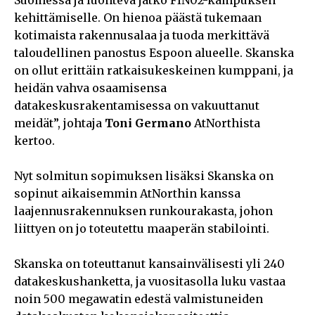
kehittämiselle. On hienoa päästä tukemaan
kotimaista rakennusalaa ja tuoda merkittävä
taloudellinen panostus Espoon alueelle. Skanska
on ollut erittäin ratkaisukeskeinen kumppani, ja
heidän vahva osaamisensa
datakeskusrakentamisessa on vakuuttanut
meidät”, johtaja
Toni Germano
AtNorthista
kertoo.
Nyt solmitun sopimuksen lisäksi Skanska on
sopinut aikaisemmin AtNorthin kanssa
laajennusrakennuksen runkourakasta, johon
liittyen on jo toteutettu maaperän stabilointi.
Skanska on toteuttanut kansainvälisesti yli 240
datakeskushanketta, ja vuositasolla luku vastaa
noin 500 megawatin edestä valmistuneiden