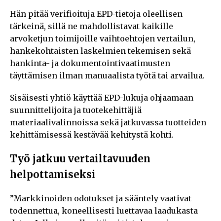
Hän pitää verifioituja EPD-tietoja oleellisen
tärkeinä, sillä ne mahdollistavat kaikille
arvoketjun toimijoille vaihtoehtojen vertailun,
hankekohtaisten laskelmien tekemisen sekä
hankinta- ja dokumentointivaatimusten
täyttämisen ilman manuaalista työtä tai arvailua.
Sisäisesti yhtiö käyttää EPD-lukuja ohjaamaan
suunnittelijoita ja tuotekehittäjiä
materiaalivalinnoissa sekä jatkuvassa tuotteiden
kehittämisessä kestävää kehitystä kohti.
Työ jatkuu vertailtavuuden
helpottamiseksi
”Markkinoiden odotukset ja sääntely vaativat
todennettua, koneellisesti luettavaa laadukasta