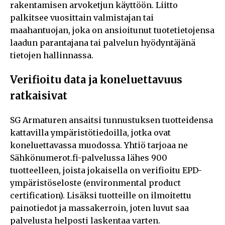
rakentamisen arvoketjun käyttöön. Liitto
palkitsee vuosittain valmistajan tai
maahantuojan, joka on ansioitunut tuotetietojensa
laadun parantajana tai palvelun hyödyntäjänä
tietojen hallinnassa.
Verifioitu data ja koneluettavuus
ratkaisivat
SG Armaturen ansaitsi tunnustuksen tuotteidensa
kattavilla ympäristötiedoilla, jotka ovat
koneluettavassa muodossa. Yhtiö tarjoaa ne
Sähkönumerot.fi-palvelussa lähes 900
tuotteelleen, joista jokaisella on verifioitu EPD-
ympäristöseloste (environmental product
certification). Lisäksi tuotteille on ilmoitettu
painotiedot ja massakerroin, joten luvut saa
palvelusta helposti laskentaa varten.