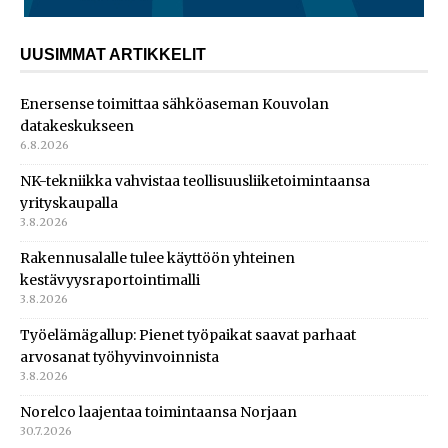
UUSIMMAT ARTIKKELIT
Enersense toimittaa sähköaseman Kouvolan
datakeskukseen
6.8.2026
NK-tekniikka vahvistaa teollisuusliiketoimintaansa
yrityskaupalla
3.8.2026
Rakennusalalle tulee käyttöön yhteinen
kestävyysraportointimalli
3.8.2026
Työelämägallup: Pienet työpaikat saavat parhaat
arvosanat työhyvinvoinnista
3.8.2026
Norelco laajentaa toimintaansa Norjaan
30.7.2026