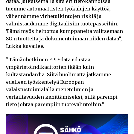
dataa. Julkaisemalla sitä eri tietokannoissa
tuemme automaattisten työkalujen käyttöä,
vähennämme virhetulkintojen riskiä ja
valmistaudumme digitaalisiin tuotepasseihin.
Tämä myös helpottaa kumppaneita valitsemaan
SG:n tuotteita ja dokumentoimaan niiden dataa”,
Lukka kuvailee.
”Tämänhetkinen EPD-data edustaa
ympäristöindikaattorien ikään kuin
kultastandardia. Siitä huolimatta jatkamme
edelleen työskentelyä Euroopan
valaistustoimialalla menetelmien ja
vertailtavuuden kehittämiseksi, sillä parempi
tieto johtaa parempiin tuotevalintoihin.”