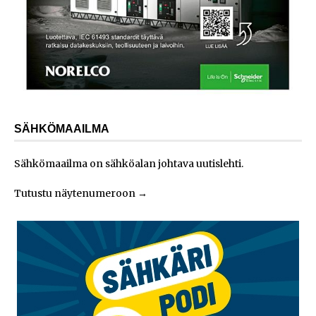
SÄHKÖMAAILMA
Sähkömaailma on sähköalan johtava uutislehti.
Tutustu näytenumeroon
→