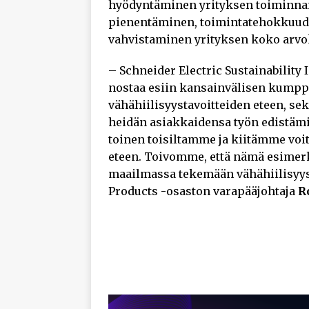
hyödyntäminen yrityksen toiminna
pienentäminen, toimintatehokkuud
vahvistaminen yrityksen koko arvo
– Schneider Electric Sustainabilit
nostaa esiin kansainvälisen kump
vähähiilisyystavoitteiden eteen, 
heidän asiakkaidensa työn edistäm
toinen toisiltamme ja kiitämme vo
eteen. Toivomme, että nämä esimerki
maailmassa tekemään vähähiilisyyst
Products -osaston varapääjohtaja
R