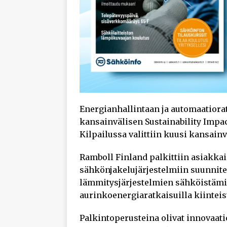
Energianhallintaan ja automaatiorat
kansainvälisen Sustainability Impac
Kilpailussa valittiin kuusi kansainv
Ramboll Finland palkittiin asiakkai
sähkönjakelujärjestelmiin suunnitel
lämmitysjärjestelmien sähköistäm
aurinkoenergiaratkaisuilla kiintei
Palkintoperusteina olivat innovaatio