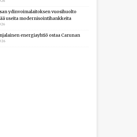
026
isan ydinvoimalaitoksen vuosihuolto
ltää useita modernisointihankkeita
026
njalainen energiayhtiö ostaa Carunan
2026