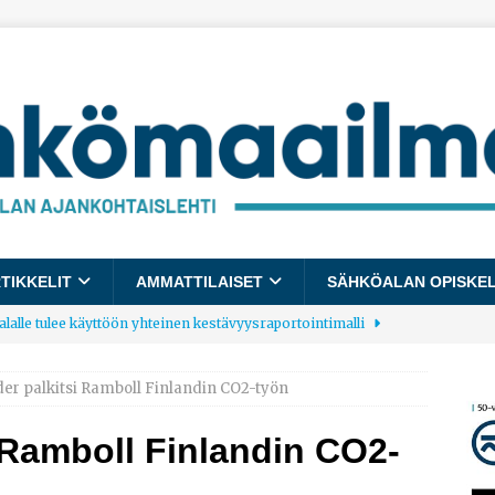
TIKKELIT
AMMATTILAISET
SÄHKÖALAN OPISKE
lalle tulee käyttöön yhteinen kestävyysraportointimalli
er palkitsi Ramboll Finlandin CO2-työn
allup: Pienet työpaikat saavat parhaat arvosanat
AJANKOHTAISTA
 Ramboll Finlandin CO2-
laajentaa toimintaansa Norjaan
AJANKOHTAISTA