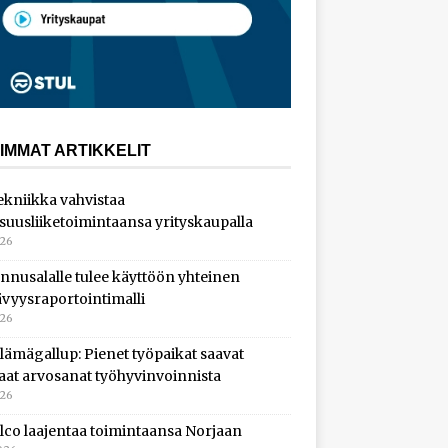
IMMAT ARTIKKELIT
ekniikka vahvistaa
isuusliiketoimintaansa yrityskaupalla
026
nnusalalle tulee käyttöön yhteinen
ävyysraportointimalli
026
lämägallup: Pienet työpaikat saavat
aat arvosanat työhyvinvoinnista
026
lco laajentaa toimintaansa Norjaan