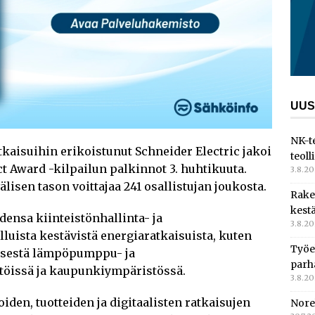
UUS
NK-t
kaisuihin erikoistunut Schneider Electric jakoi
teoll
t Award -kilpailun palkinnot 3. huhtikuuta.
3.8.2
älisen tason voittajaa 241 osallistujan joukosta.
Rake
kest
densa kiinteistönhallinta- ja
3.8.2
luista kestävistä energiaratkaisuista, kuten
Työe
isestä lämpöpumppu- ja
parh
stöissä ja kaupunkiympäristössä.
3.8.2
iden, tuotteiden ja digitaalisten ratkaisujen
Nore