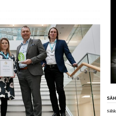
ydinvoimalaitoksen vuosihuolto sisältää useita
ita
AJANKOHTAISTA
ainen energiayhtiö ostaa Carunan
AJANKOHTAISTA
kka vahvistaa teollisuusliiketoimintaansa yrityskaupalla
SÄH
Sähk