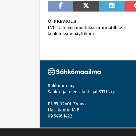
PREVIOUS
LVI-TU toivoo muutoksia ammatillisen
koulutuksen näyttöihin
Sähköinfo oy
Sähkö- ja teleurakoitsijat STUL ry
PL 55, 02601, Espoo
Harakantie 18 B
09 5476 1422
Copyright © 2026 | Sähköinfo