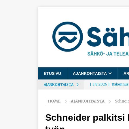
ETUSIVU
AJANKOHTAISTA
AR
[ 3.8.2026 ]
Rakennusa
AJANKOHTAISTA
AJANKOHTAISTA
HOME
AJANKOHTAISTA
Schneid
[ 3.8.2026 ]
Työelämäg
työhyvinvoinnista
Schneider palkitsi
[ 30.7.2026 ]
Norelco 