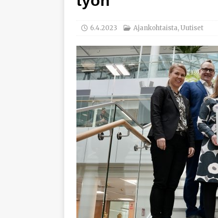
työn
[ 29.7.2026 ]
Loviisan 
modernisointihankke
6.4.2023
Ajankohtaista
,
Uutiset
[ 22.7.2026 ]
Espanjal
[ 3.8.2026 ]
NK-teknii
AJANKOHTAISTA