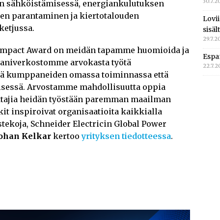
30.7.2
n sähköistämisessä, energiankulutuksen
en parantaminen ja kiertotalouden
Lovi
ketjussa.
sisä
29.7.2
y Impact Award on meidän tapamme huomioida ja
Espa
paniverkostomme arvokasta työtä
22.7.
sekä kumppaneiden omassa toiminnassa että
isessä. Arvostamme mahdollisuutta oppia
ittajia heidän työstään paremman maailman
t inspiroivat organisaatioita kaikkialla
ekoja, Schneider Electricin Global Power
ohan Kelkar
kertoo
yrityksen tiedotteessa
.