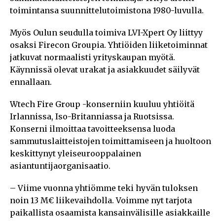
toimintansa suunnittelutoimistona 1980-luvulla.
Myös Oulun seudulla toimiva LVI-Xpert Oy liittyy
osaksi Firecon Groupia. Yhtiöiden liiketoiminnat
jatkuvat normaalisti yrityskaupan myötä.
Käynnissä olevat urakat ja asiakkuudet säilyvät
ennallaan.
Wtech Fire Group -konserniin kuuluu yhtiöitä
Irlannissa, Iso-Britanniassa ja Ruotsissa.
Konserni ilmoittaa tavoitteeksensa luoda
sammutuslaitteistojen toimittamiseen ja huoltoon
keskittynyt yleiseurooppalainen
asiantuntijaorganisaatio.
– Viime vuonna yhtiömme teki hyvän tuloksen
noin 13 M€ liikevaihdolla. Voimme nyt tarjota
paikallista osaamista kansainvälisille asiakkaille