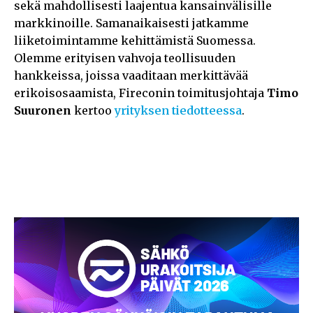
sekä mahdollisesti laajentua kansainvälisille
markkinoille. Samanaikaisesti jatkamme
liiketoimintamme kehittämistä Suomessa.
Olemme erityisen vahvoja teollisuuden
hankkeissa, joissa vaaditaan merkittävää
erikoisosaamista, Fireconin toimitusjohtaja
Timo
Suuronen
kertoo
yrityksen tiedotteessa
.