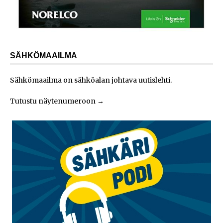
SÄHKÖMAAILMA
Sähkömaailma on sähköalan johtava uutislehti.
Tutustu näytenumeroon
→