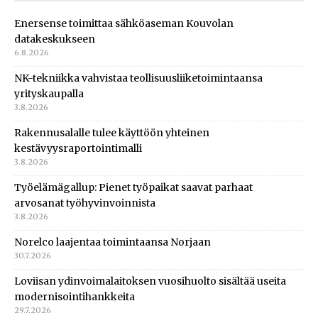
Enersense toimittaa sähköaseman Kouvolan
datakeskukseen
6.8.2026
NK-tekniikka vahvistaa teollisuusliiketoimintaansa
yrityskaupalla
3.8.2026
Rakennusalalle tulee käyttöön yhteinen
kestävyysraportointimalli
3.8.2026
Työelämägallup: Pienet työpaikat saavat parhaat
arvosanat työhyvinvoinnista
3.8.2026
Norelco laajentaa toimintaansa Norjaan
30.7.2026
Loviisan ydinvoimalaitoksen vuosihuolto sisältää useita
modernisointihankkeita
29.7.2026