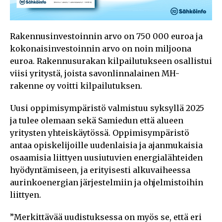
Rakennusinvestoinnin arvo on 750 000 euroa ja
kokonaisinvestoinnin arvo on noin miljoona
euroa. Rakennusurakan kilpailutukseen osallistui
viisi yritystä, joista savonlinnalainen MH-
rakenne oy voitti kilpailutuksen.
Uusi oppimisympäristö valmistuu syksyllä 2025
ja tulee olemaan sekä Samiedun että alueen
yritysten yhteiskäytössä. Oppimisympäristö
antaa opiskelijoille uudenlaisia ja ajanmukaisia
osaamisia liittyen uusiutuvien energialähteiden
hyödyntämiseen, ja erityisesti alkuvaiheessa
aurinkoenergian järjestelmiin ja ohjelmistoihin
liittyen.
”Merkittävää uudistuksessa on myös se, että eri