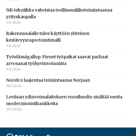
NK-tekniikka vahvistaa teollisuusliiketoimintaansa
yrityskaupalla
3.8.2026
Rakennusalalle tulee käyttöön yhteinen
kestävyysraportointimalli
3.8.2026
Työelämägallup: Pienet työpaikat saavat parhaat
arvosanat työhyvinvoinnista
3.8.2026
Norelco laajentaa toimintaansa Norjaan
30.7.2026
Loviisan ydinvoimalaitoksen vuosihuolto sisältää useita
modernisointihankkeita
29.7.2026