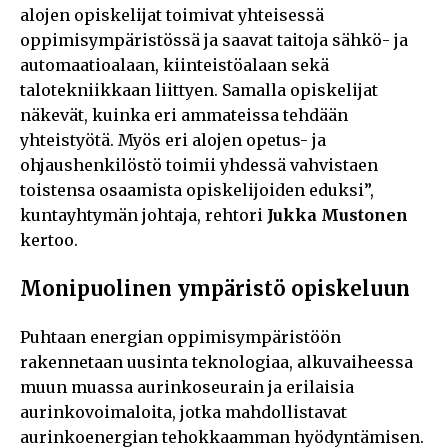
alojen opiskelijat toimivat yhteisessä
oppimisympäristössä ja saavat taitoja sähkö- ja
automaatioalaan, kiinteistöalaan sekä
talotekniikkaan liittyen. Samalla opiskelijat
näkevät, kuinka eri ammateissa tehdään
yhteistyötä. Myös eri alojen opetus- ja
ohjaushenkilöstö toimii yhdessä vahvistaen
toistensa osaamista opiskelijoiden eduksi”,
kuntayhtymän johtaja, rehtori
Jukka Mustonen
kertoo.
Monipuolinen ympäristö opiskeluun
Puhtaan energian oppimisympäristöön
rakennetaan uusinta teknologiaa, alkuvaiheessa
muun muassa aurinkoseurain ja erilaisia
aurinkovoimaloita, jotka mahdollistavat
aurinkoenergian tehokkaamman hyödyntämisen.