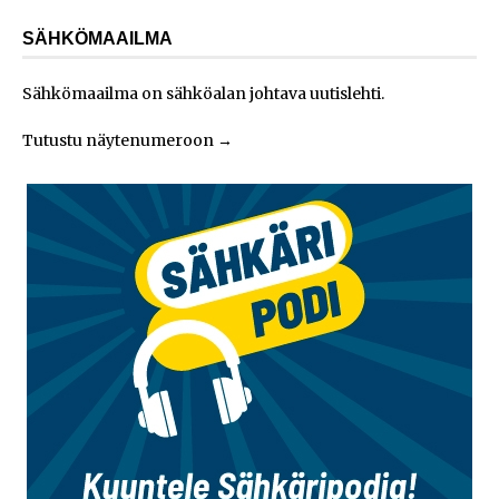
SÄHKÖMAAILMA
Sähkömaailma on sähköalan johtava uutislehti.
Tutustu näytenumeroon
→