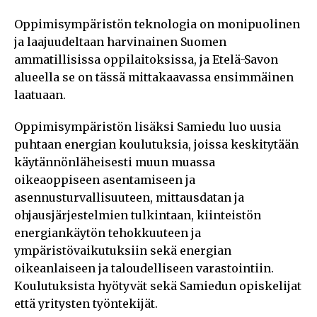
Oppimisympäristön teknologia on monipuolinen
ja laajuudeltaan harvinainen Suomen
ammatillisissa oppilaitoksissa, ja Etelä-Savon
alueella se on tässä mittakaavassa ensimmäinen
laatuaan.
Oppimisympäristön lisäksi Samiedu luo uusia
puhtaan energian koulutuksia, joissa keskitytään
käytännönläheisesti muun muassa
oikeaoppiseen asentamiseen ja
asennusturvallisuuteen, mittausdatan ja
ohjausjärjestelmien tulkintaan, kiinteistön
energiankäytön tehokkuuteen ja
ympäristövaikutuksiin sekä energian
oikeanlaiseen ja taloudelliseen varastointiin.
Koulutuksista hyötyvät sekä Samiedun opiskelijat
että yritysten työntekijät.