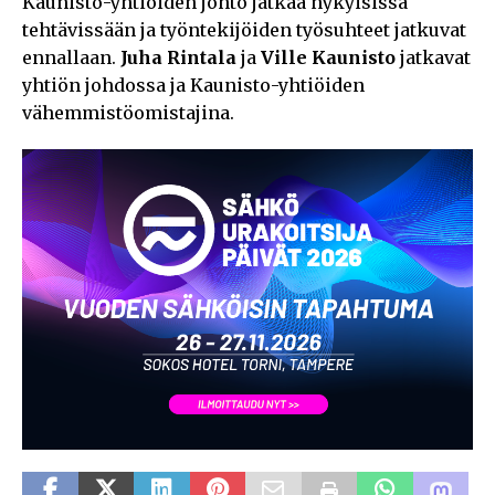
Kaunisto-yhtiöiden johto jatkaa nykyisissä
tehtävissään ja työntekijöiden työsuhteet jatkuvat
ennallaan.
Juha Rintala
ja
Ville Kaunisto
jatkavat
yhtiön johdossa ja Kaunisto-yhtiöiden
vähemmistöomistajina.