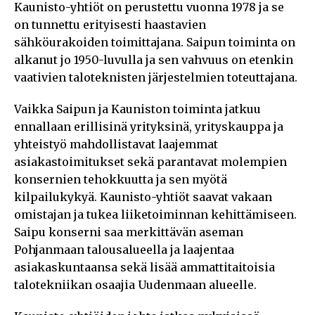
Kaunisto-yhtiöt on perustettu vuonna 1978 ja se
on tunnettu erityisesti haastavien
sähköurakoiden toimittajana. Saipun toiminta on
alkanut jo 1950-luvulla ja sen vahvuus on etenkin
vaativien taloteknisten järjestelmien toteuttajana.
Vaikka Saipun ja Kauniston toiminta jatkuu
ennallaan erillisinä yrityksinä, yrityskauppa ja
yhteistyö mahdollistavat laajemmat
asiakastoimitukset sekä parantavat molempien
konsernien tehokkuutta ja sen myötä
kilpailukykyä. Kaunisto-yhtiöt saavat vakaan
omistajan ja tukea liiketoiminnan kehittämiseen.
Saipu konserni saa merkittävän aseman
Pohjanmaan talousalueella ja laajentaa
asiakaskuntaansa sekä lisää ammattitaitoisia
talotekniikan osaajia Uudenmaan alueelle.