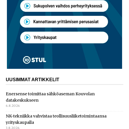
UUSIMMAT ARTIKKELIT
Enersense toimittaa sähköaseman Kouvolan
datakeskukseen
6.8.2026
NK-tekniikka vahvistaa teollisuusliiketoimintaansa
yrityskaupalla
3.8.2026