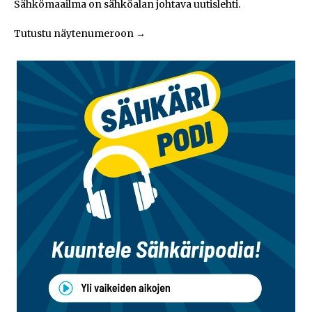
Sähkömaailma on sähköalan johtava uutislehti.
Tutustu näytenumeroon
→