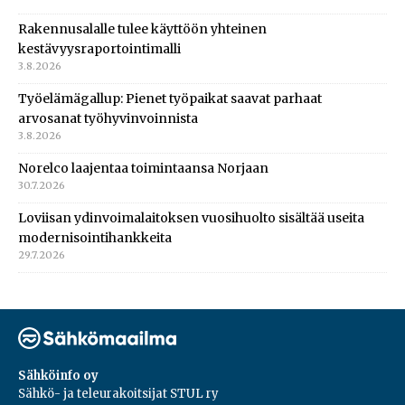
Rakennusalalle tulee käyttöön yhteinen
kestävyysraportointimalli
3.8.2026
Työelämägallup: Pienet työpaikat saavat parhaat
arvosanat työhyvinvoinnista
3.8.2026
Norelco laajentaa toimintaansa Norjaan
30.7.2026
Loviisan ydinvoimalaitoksen vuosihuolto sisältää useita
modernisointihankkeita
29.7.2026
Sähköinfo oy
Sähkö- ja teleurakoitsijat STUL ry