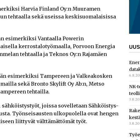
simerkiksi Harvia Finland Oy:n Muuramen
uun tehtaalla sekä useissa keskisuomalaisissa
aan esimerkiksi Vantaalla Powerin
isella kerrostalotyömaalla, Porvoon Energia
UUS
ummelan tehtaalla ja Teknos Oy:n Rajamäen
Ener
data
tetään esimerkiksi Tampereen ja Valkeakosken
6.8.2
ailla sekä Bronto Skylift Oy Ab:n, Metso
NK-t
ampereen tehtailla.
teoll
3.8.2
 sähköistystyöt, joissa sovelletaan Sähköistys-
Rake
sta. Työnseisausten ulkopuolella ovat hengen
kest
seen liittyvät välttämättömät työt.
3.8.2
Työe