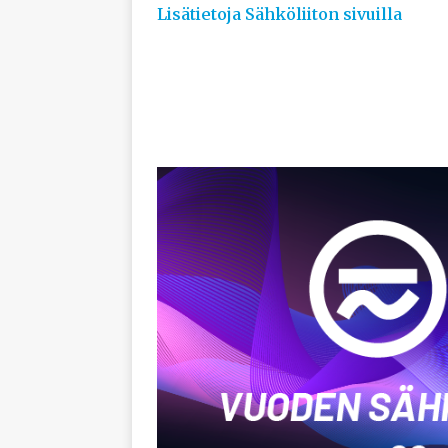
Lisätietoja Sähköliiton sivuilla