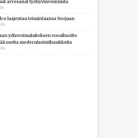
aat arvosanat työhyvinvoinnista
026
lco laajentaa toimintaansa Norjaan
026
isan ydinvoimalaitoksen vuosihuolto
ltää useita modernisointihankkeita
026