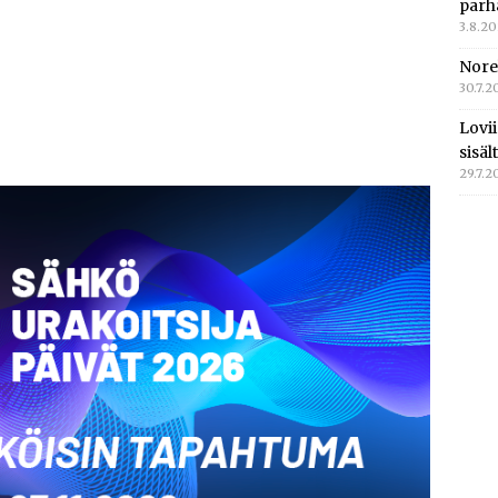
parh
3.8.2
Nore
30.7.2
Lovi
sisä
29.7.2