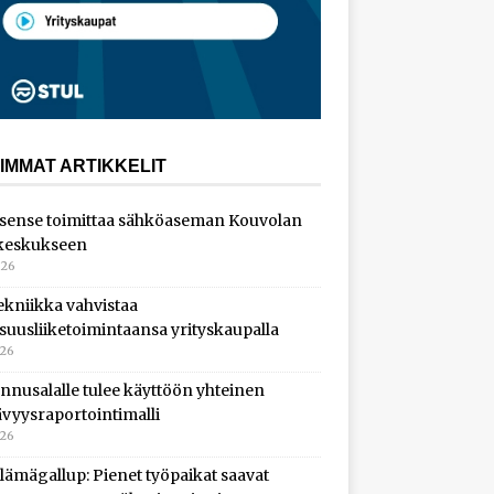
IMMAT ARTIKKELIT
sense toimittaa sähköaseman Kouvolan
keskukseen
026
ekniikka vahvistaa
isuusliiketoimintaansa yrityskaupalla
026
nnusalalle tulee käyttöön yhteinen
ävyysraportointimalli
026
lämägallup: Pienet työpaikat saavat