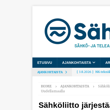
ETUSIVU
AJANKOHTAISTA
AR
[ 3.8.2026 ]
NK-teknii
AJANKOHTAISTA
AJANKOHTAISTA
HOME
AJANKOHTAISTA
Sähköli
[ 3.8.2026 ]
Rakennusa
Uudellamaalla
AJANKOHTAISTA
Sähköliitto järjest
[ 3.8.2026 ]
Työelämäg