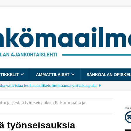
TIKKELIT
AMMATTILAISET
SÄHKÖALAN OPISKE
kka vahvistaa teollisuusliiketoimintaansa yrityskaupalla
itto järjestää työnseisauksia Pirkanmaalla ja
lalle tulee käyttöön yhteinen kestävyysraportointimalli
ää työnseisauksia
allup: Pienet työpaikat saavat parhaat arvosanat