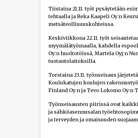
Tiistaina 21.11. työt pysäytetään e
tehtaalla ja Reka Kaapeli Oy:n Keur
metsäteollisuuskohteissa.
Keskiviikkona 22.11. työt seisautet
myymälätyömaalla, kahdella espoola
Oy:n huoltotöissä, Martela Oyj:n N
tuotantolaitoksilla.
Torstaina 23.11. työnseisaus järje
Koulukatujen koulujen rakennustyöm
Finland Oy:n ja Tevo Lokomo Oy:n T
Työnseisausten piirissä ovat kaikki
ja sähköasennusalan työehtosopimu
ja terveyden ja omaisuuden suojaami