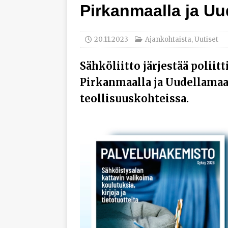
Pirkanmaalla ja Uu
työhyvinvoinnista
[ 30.7.2026 ]
Norelco 
20.11.2023
Ajankohtaista
,
Uutiset
[ 29.7.2026 ]
Loviisan 
modernisointihankke
Sähköliitto järjestää poliitt
[ 6.8.2026 ]
Enersens
Pirkanmaalla ja Uudellamaa
AJANKOHTAISTA
teollisuuskohteissa.