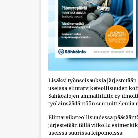
Lisäksi työnseisauksia järjestetään
useissa elintarviketeollisuuden koh
Sähköalojen ammattiliitto ry ilmoi
työlainsäädäntöön suunnittelemia 
Elintarviketeollisuudessa pääsääntö
järjestetään tällä viikolla esimerki
useissa suurissa leipomoissa.