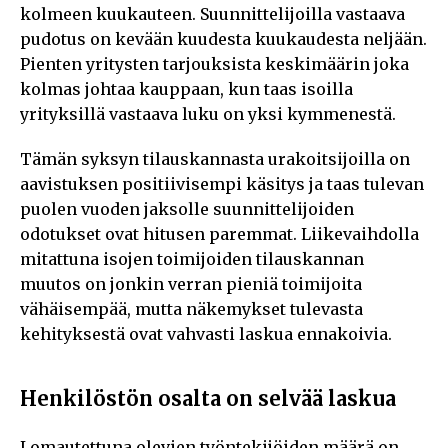
kolmeen kuukauteen. Suunnittelijoilla vastaava
pudotus on kevään kuudesta kuukaudesta neljään.
Pienten yritysten tarjouksista keskimäärin joka
kolmas johtaa kauppaan, kun taas isoilla
yrityksillä vastaava luku on yksi kymmenestä.
Tämän syksyn tilauskannasta urakoitsijoilla on
aavistuksen positiivisempi käsitys ja taas tulevan
puolen vuoden jaksolle suunnittelijoiden
odotukset ovat hitusen paremmat. Liikevaihdolla
mitattuna isojen toimijoiden tilauskannan
muutos on jonkin verran pieniä toimijoita
vähäisempää, mutta näkemykset tulevasta
kehityksestä ovat vahvasti laskua ennakoivia.
Henkilöstön osalta on selvää laskua
Lomautettuna olevien työntekijöiden määrä on