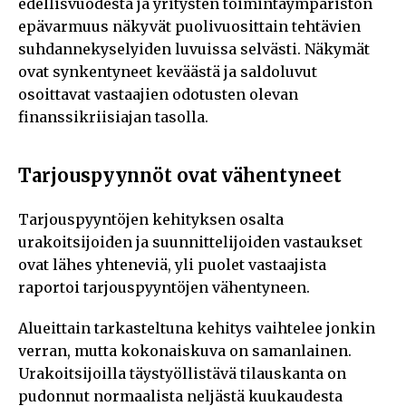
edellisvuodesta ja yritysten toimintaympäristön
epävarmuus näkyvät puolivuosittain tehtävien
suhdannekyselyiden luvuissa selvästi. Näkymät
ovat synkentyneet keväästä ja saldoluvut
osoittavat vastaajien odotusten olevan
finanssikriisiajan tasolla.
Tarjouspyynnöt ovat vähentyneet
Tarjouspyyntöjen kehityksen osalta
urakoitsijoiden ja suunnittelijoiden vastaukset
ovat lähes yhteneviä, yli puolet vastaajista
raportoi tarjouspyyntöjen vähentyneen.
Alueittain tarkasteltuna kehitys vaihtelee jonkin
verran, mutta kokonaiskuva on samanlainen.
Urakoitsijoilla täystyöllistävä tilauskanta on
pudonnut normaalista neljästä kuukaudesta