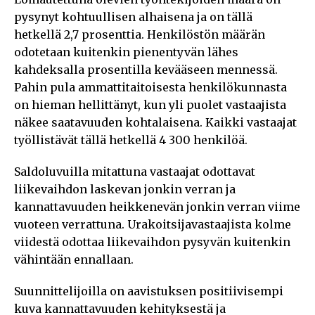
pysynyt kohtuullisen alhaisena ja on tällä
hetkellä 2,7 prosenttia. Henkilöstön määrän
odotetaan kuitenkin pienentyvän lähes
kahdeksalla prosentilla kevääseen mennessä.
Pahin pula ammattitaitoisesta henkilökunnasta
on hieman hellittänyt, kun yli puolet vastaajista
näkee saatavuuden kohtalaisena. Kaikki vastaajat
työllistävät tällä hetkellä 4 300 henkilöä.
Saldoluvuilla mitattuna vastaajat odottavat
liikevaihdon laskevan jonkin verran ja
kannattavuuden heikkenevän jonkin verran viime
vuoteen verrattuna. Urakoitsijavastaajista kolme
viidestä odottaa liikevaihdon pysyvän kuitenkin
vähintään ennallaan.
Suunnittelijoilla on aavistuksen positiivisempi
kuva kannattavuuden kehityksestä ja