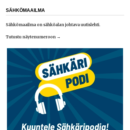
SÄHKÖMAAILMA
Sähkömaailma on sähköalan johtava uutislehti.
Tutustu näytenumeroon
→