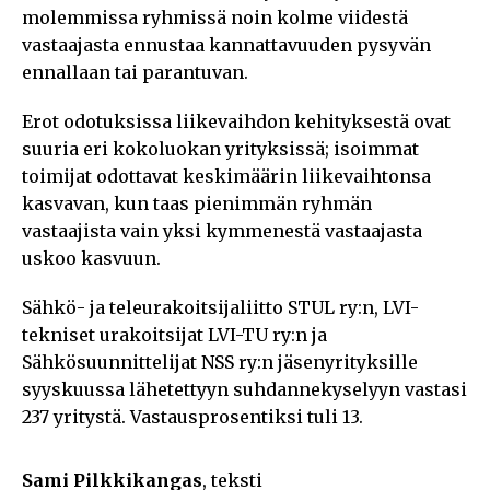
molemmissa ryhmissä noin kolme viidestä
vastaajasta ennustaa kannattavuuden pysyvän
ennallaan tai parantuvan.
Erot odotuksissa liikevaihdon kehityksestä ovat
suuria eri kokoluokan yrityksissä; isoimmat
toimijat odottavat keskimäärin liikevaihtonsa
kasvavan, kun taas pienimmän ryhmän
vastaajista vain yksi kymmenestä vastaajasta
uskoo kasvuun.
Sähkö- ja teleurakoitsijaliitto STUL ry:n, LVI-
tekniset urakoitsijat LVI-TU ry:n ja
Sähkösuunnittelijat NSS ry:n jäsenyrityksille
syyskuussa lähetettyyn suhdannekyselyyn vastasi
237 yritystä. Vastausprosentiksi tuli 13.
Sami Pilkkikangas
, teksti