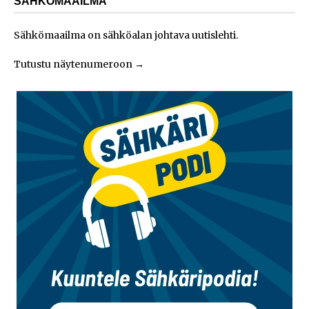
SÄHKÖMAAILMA
Sähkömaailma on sähköalan johtava uutislehti.
Tutustu näytenumeroon
→