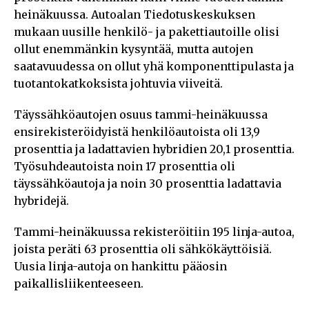
heinäkuussa. Autoalan Tiedotuskeskuksen
mukaan uusille henkilö- ja pakettiautoille olisi
ollut enemmänkin kysyntää, mutta autojen
saatavuudessa on ollut yhä komponenttipulasta ja
tuotantokatkoksista johtuvia viiveitä.
Täyssähköautojen osuus tammi-heinäkuussa
ensirekisteröidyistä henkilöautoista oli 13,9
prosenttia ja ladattavien hybridien 20,1 prosenttia.
Työsuhdeautoista noin 17 prosenttia oli
täyssähköautoja ja noin 30 prosenttia ladattavia
hybridejä.
Tammi-heinäkuussa rekisteröitiin 195 linja-autoa,
joista peräti 63 prosenttia oli sähkökäyttöisiä.
Uusia linja-autoja on hankittu pääosin
paikallisliikenteeseen.