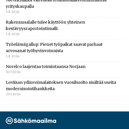
yrityskaupalla
3.8.2026
Rakennusalalle tulee käyttöön yhteinen
kestävyysraportointimalli
3.8.2026
Työelämägallup: Pienet työpaikat saavat parhaat
arvosanat työhyvinvoinnista
3.8.2026
Norelco laajentaa toimintaansa Norjaan
30.7.2026
Loviisan ydinvoimalaitoksen vuosihuolto sisältää useita
modernisointihankkeita
29.7.2026