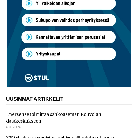
UUSIMMAT ARTIKKELIT
Enersense toimittaa sähköaseman Kouvolan
datakeskukseen
6.8.2026
NK-tekniikka vahvistaa teollisuusliiketoimintaansa