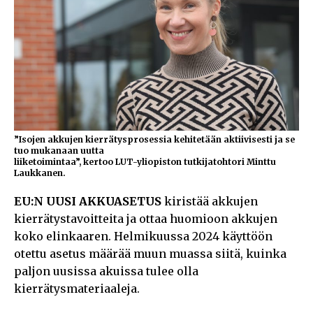
”Isojen akkujen kierrätysprosessia kehitetään aktiivisesti ja se
tuo mukanaan uutta
liiketoimintaa”, kertoo LUT-yliopiston tutkijatohtori Minttu
Laukkanen.
EU:N UUSI AKKUASETUS
kiristää akkujen
kierrätystavoitteita ja ottaa huomioon akkujen
koko elinkaaren. Helmikuussa 2024 käyttöön
otettu asetus määrää muun muassa siitä, kuinka
paljon uusissa akuissa tulee olla
kierrätysmateriaaleja.