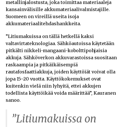
metallinjalostusta, joka toimittaa materiaaleja
kansainvälisille akkumateriaalivalmistajille.
Suomeen on vireillä useita isoja
akkumateriaalitehdashankkeita.
”Litiumakuissa on tällä hetkellä kaksi
valtavirtateknologiaa. Sähköautoissa käytetään
pitkälti nikkeli-mangaani-kobolttipohjaisia
akkuja. Sähköverkon akkuvarastoissa suositaan
raskaampia ja pitkäikäisempiä
rautafosfaattiakkuja, joiden käyttöiät voivat olla
jopa 15–20 vuotta. Käyttökokemukset ovat
kuitenkin vielä niin lyhyitä, ettei akkujen
todellista käyttöikää voida määrittää”, Kauranen
sanoo.
”Litiumakuissa on