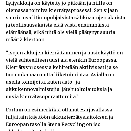
Lyijyakkuja on käytetty jo pitkään ja niille on
olemassa toimiva kierrätysprosessi. Sen sijaan
suurin osa litiumpohjaisista sähköautojen akuista
ja teollisuusakuista elää vasta ensimmäistä
elämäänsä, eikä niitä ole vielä päätynyt suuria
määriä kiertoon.
”Isojen akkujen kierrättäminen ja uusiokäyttö on
vielä suhteellisen uusi ala etenkin Euroopassa.
Kierrätysprosessia kehitetään aktiivisesti ja se
tuo mukanaan uutta liiketoimintaa. Asialla on
useita toimijoita, kuten auto- ja
akkukennovalmistajia, jätehuoltolaitoksia ja
uusia kierrätysoperaattoreita.”
Fortum on esimerkiksi ottanut Harjavallassa
hiljattain käyttöön akkukierrätyslaitoksen ja
Euroopan tasolla Stena Recycling on iso