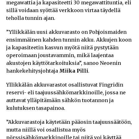
megawattia ja kapasiteetti 30 megawattituntia, eli
sillä voidaan syöttää verkkoon virtaa täydellä
teholla tunnin ajan.
”Yllikkälän uusi akkuvarasto on Pohjoismaiden
ensimmäinen kahden tunnin akku. Akkujen koon
ja kapasiteetin kasvun myötä niitä pystytään
operoimaan joustavammin, mikä laajentaa
akustojen käyttötarkoituksia”, sanoo Neoenin
hankekehitysjohtaja
Miika Pilli
.
Yllikkälän akkuvarastot osallistuvat Fingridin
reservi- eli taajuussähkömarkkinoille, jossa ne
auttavat ylläpitämään sähkön tuotannon ja
kulutuksen tasapainoa.
”Akkuvarastoja käytetään pääosin taajuussäätöön,
mutta niillä voi osallistua myös
pörssisähkömarkkinoille tai niitä voi käyttää