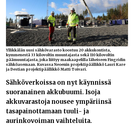
Yllikkälän uusi sähkövarasto koostuu 20 akkukontista,
kymmenestä 33 kilovoltin muuntajasta sekä 110 kilovoltin
päämuuntajasta, joka liittyy maakaapelilla läheiseen Fingridin
sähköasemaan. Kuvassa Neoenin projektipäällikkö Lauri Kare
ja Destian projektipäällikkö Matti Toivari.
Sähköverkoissa on nyt käynnissä
suoranainen akkubuumi. Isoja
akkuvarastoja nousee ympäriinsä
tasapainottamaan tuuli- ja
aurinkovoiman vaihteluita.