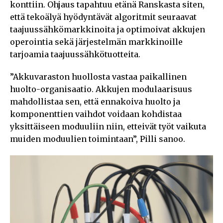
konttiin. Ohjaus tapahtuu etänä Ranskasta siten,
että tekoälyä hyödyntävät algoritmit seuraavat
taajuussähkömarkkinoita ja optimoivat akkujen
operointia sekä järjestelmän markkinoille
tarjoamia taajuussähkötuotteita.
”Akkuvaraston huollosta vastaa paikallinen
huolto-organisaatio. Akkujen modulaarisuus
mahdollistaa sen, että ennakoiva huolto ja
komponenttien vaihdot voidaan kohdistaa
yksittäiseen moduuliin niin, etteivät työt vaikuta
muiden moduulien toimintaan”, Pilli sanoo.