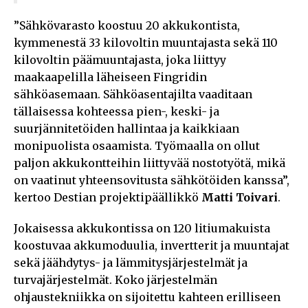
”Sähkövarasto koostuu 20 akkukontista,
kymmenestä 33 kilovoltin muuntajasta sekä 110
kilovoltin päämuuntajasta, joka liittyy
maakaapelilla läheiseen Fingridin
sähköasemaan. Sähköasentajilta vaaditaan
tällaisessa kohteessa pien-, keski- ja
suurjännitetöiden hallintaa ja kaikkiaan
monipuolista osaamista. Työmaalla on ollut
paljon akkukontteihin liittyvää nostotyötä, mikä
on vaatinut yhteensovitusta sähkötöiden kanssa”,
kertoo Destian projektipäällikkö
Matti Toivari
.
Jokaisessa akkukontissa on 120 litiumakuista
koostuvaa akkumoduulia, invertterit ja muuntajat
sekä jäähdytys- ja lämmitysjärjestelmät ja
turvajärjestelmät. Koko järjestelmän
ohjaustekniikka on sijoitettu kahteen erilliseen