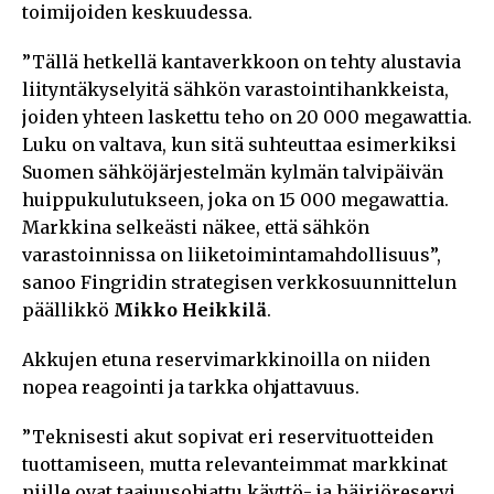
toimijoiden keskuudessa.
”Tällä hetkellä kantaverkkoon on tehty alustavia
liityntäkyselyitä sähkön varastointihankkeista,
joiden yhteen laskettu teho on 20 000 megawattia.
Luku on valtava, kun sitä suhteuttaa esimerkiksi
Suomen sähköjärjestelmän kylmän talvipäivän
huippukulutukseen, joka on 15 000 megawattia.
Markkina selkeästi näkee, että sähkön
varastoinnissa on liiketoimintamahdollisuus”,
sanoo Fingridin strategisen verkkosuunnittelun
päällikkö
Mikko Heikkilä
.
Akkujen etuna reservimarkkinoilla on niiden
nopea reagointi ja tarkka ohjattavuus.
”Teknisesti akut sopivat eri reservituotteiden
tuottamiseen, mutta relevanteimmat markkinat
niille ovat taajuusohjattu käyttö- ja häiriöreservi.