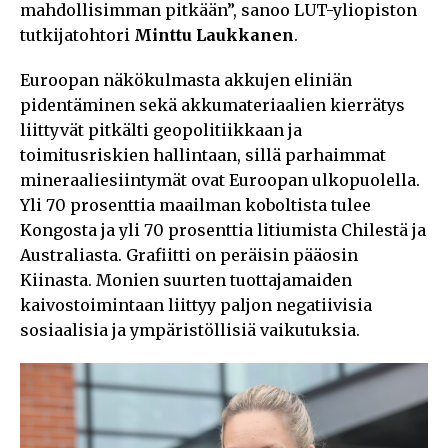
mahdollisimman pitkään”, sanoo LUT-yliopiston
tutkijatohtori
Minttu Laukkanen
.
Euroopan näkökulmasta akkujen eliniän
pidentäminen sekä akkumateriaalien kierrätys
liittyvät pitkälti geopolitiikkaan ja
toimitusriskien hallintaan, sillä parhaimmat
mineraaliesiintymät ovat Euroopan ulkopuolella.
Yli 70 prosenttia maailman koboltista tulee
Kongosta ja yli 70 prosenttia litiumista Chilestä ja
Australiasta. Grafiitti on peräisin pääosin
Kiinasta. Monien suurten tuottajamaiden
kaivostoimintaan liittyy paljon negatiivisia
sosiaalisia ja ympäristöllisiä vaikutuksia.