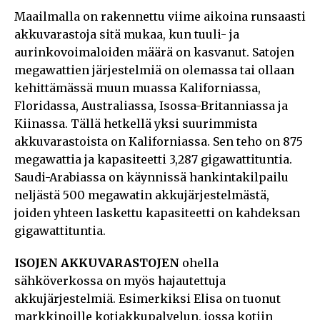
Maailmalla on rakennettu viime aikoina runsaasti
akkuvarastoja sitä mukaa, kun tuuli- ja
aurinkovoimaloiden määrä on kasvanut. Satojen
megawattien järjestelmiä on olemassa tai ollaan
kehittämässä muun muassa Kaliforniassa,
Floridassa, Australiassa, Isossa-Britanniassa ja
Kiinassa. Tällä hetkellä yksi suurimmista
akkuvarastoista on Kaliforniassa. Sen teho on 875
megawattia ja kapasiteetti 3,287 gigawattituntia.
Saudi-Arabiassa on käynnissä hankintakilpailu
neljästä 500 megawatin akkujärjestelmästä,
joiden yhteen laskettu kapasiteetti on kahdeksan
gigawattituntia.
ISOJEN AKKUVARASTOJEN
ohella
sähköverkossa on myös hajautettuja
akkujärjestelmiä. Esimerkiksi Elisa on tuonut
markkinoille kotiakkupalvelun, jossa kotiin