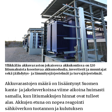
Yllikkälän akkuvaraston jokaisessa akkukontissa on 120
litiumakuista koostuvaa akkumoduulia, invertterit ja muuntajat
sekä jäähdytys- ja lämmitysjärjestelmät ja turvajärjestelmät.
Akkuvarastojen määrä on lisääntynyt Suomen
kanta- ja jakeluverkoissa viime aikoina huimasti
samalla, kun litiumakkujen hinnat ovat tulleet
alas. Akkujen etuna on nopea reagointi
sähköverkon tuotannon ja kulutuksen