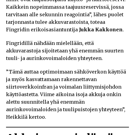
Kaikkein nopeimmassa taajuusreservissä, jossa
tarvitaan alle sekunnin reagointia”, lähes puolet
tarjonnasta tulee akkuvarastoista, toteaa
Fingridin erikoisasiantuntija
Jukka Kakkonen
.
Fingridillä nähdään mielellään, että
akkuvarastoja sijoitetaan yhä enemmän suurten
tuuli- ja aurinkovoimaloiden yhteyteen.
”Tämä auttaa optimoimaan sähköverkon käyttöä
ja myös kasvattamaan rakennettavan
siirtoverkkoinfran ja voimalan liittymisjohdon
käyttöastetta. Viime aikoina isoja akkuja onkin
alettu suunnitella yhä enemmän
aurinkovoimaloiden ja tuulipuistojen yhteyteen”,
Heikkilä kertoo.