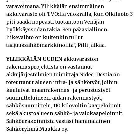
varavoimana. Yllikkälän ensimmäinen
akkuvarasto oli TVO:lla vuokralla, kun Olkiluoto 3
piti saada nopeasti tuotantoon Venäjän
hyökkäyssodan takia. Sen pääasiallinen
liikevaihto on kuitenkin tullut
taajuussähkömarkkinoilta”, Pilli jatkaa.
YLLIKKÄLÄN UUDEN
akkuvaraston
rakennusprojektista on vastannut
akkujärjestelmien toimittaja Nidec. Destia on
toteuttanut alueen infra- ja sähkötyöt, joihin
kuuluivat maanrakennus- ja perustustyöt
suunnitteluineen, aidan rakennustyöt,
sähkösuunnittelu, 110 kilovoltin kaapeloinnit
sekä akustoalueen sähkö- ja valokaapeloinnit.
Sähköurakoinnista vastasi haminalainen
Sähköryhmä Muukka oy.