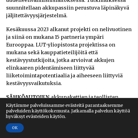
suunnitellaan akkupassiin perustuva läpinäkyvä
jäljitettävyysjärjestelmä.
Kesäkuussa 2023 alkanut projekti on nelivuotinen
ja siinä on mukana 15 partneria ympäri
Eurooppaa. LUT-yliopistosta projektissa on
mukana sekä kauppatieteilijöitä että
kestävyystutkijoita, jotka arvioivat akkujen
elinkaaren pidentämiseen liittyvää
liiketoimintapotentiaalia ja aiheeseen liittyviä
kestävyysvaikutuksia.
SÄHKÖAUTOJEN
akkupakettien ja teollisten
akkuvarastojen modulaarisuus tuo erilaisia
Käytämme palveluissamme evästeitä parantaaksemme
palveluiden käyttökokemusta. Jatkamalla palvelun käyttöä
mahdollisuuksia akkujen
hyväksyt evästeiden käytön.
materiaalikierrätykseen ja uusiokäyttöön.
OK
”Jos esimerkiksi sähköauton akkupaketti