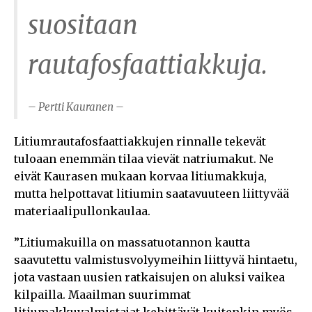
suositaan
rautafosfaattiakkuja.
– Pertti Kauranen –
Litiumrautafosfaattiakkujen rinnalle tekevät
tuloaan enemmän tilaa vievät natriumakut. Ne
eivät Kaurasen mukaan korvaa litiumakkuja,
mutta helpottavat litiumin saatavuuteen liittyvää
materiaalipullonkaulaa.
”Litiumakuilla on massatuotannon kautta
saavutettu valmistusvolyymeihin liittyvä hintaetu,
jota vastaan uusien ratkaisujen on aluksi vaikea
kilpailla. Maailman suurimmat
litiumakkuvalmistajat kehittävät kuitenkin myös