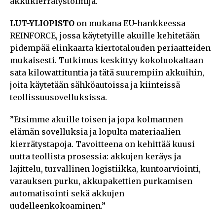
akkukierrätystoimija.
LUT-YLIOPISTO
on mukana EU-hankkeessa
REINFORCE, jossa käytetyille akuille kehitetään
pidempää elinkaarta kiertotalouden periaatteiden
mukaisesti. Tutkimus keskittyy kokoluokaltaan
sata kilowattituntia ja tätä suurempiin akkuihin,
joita käytetään sähköautoissa ja kiinteissä
teollissuusovelluksissa.
”Etsimme akuille toisen ja jopa kolmannen
elämän sovelluksia ja lopulta materiaalien
kierrätystapoja. Tavoitteena on kehittää kuusi
uutta teollista prosessia: akkujen keräys ja
lajittelu, turvallinen logistiikka, kuntoarviointi,
varauksen purku, akkupakettien purkamisen
automatisointi sekä akkujen
uudelleenkokoaminen.”