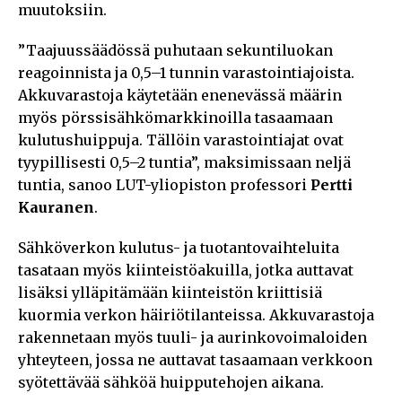
muutoksiin.
”Taajuussäädössä puhutaan sekuntiluokan
reagoinnista ja 0,5–1 tunnin varastointiajoista.
Akkuvarastoja käytetään enenevässä määrin
myös pörssisähkömarkkinoilla tasaamaan
kulutushuippuja. Tällöin varastointiajat ovat
tyypillisesti 0,5–2 tuntia”, maksimissaan neljä
tuntia, sanoo LUT-yliopiston professori
Pertti
Kauranen
.
Sähköverkon kulutus- ja tuotantovaihteluita
tasataan myös kiinteistöakuilla, jotka auttavat
lisäksi ylläpitämään kiinteistön kriittisiä
kuormia verkon häiriötilanteissa. Akkuvarastoja
rakennetaan myös tuuli- ja aurinkovoimaloiden
yhteyteen, jossa ne auttavat tasaamaan verkkoon
syötettävää sähköä huipputehojen aikana.