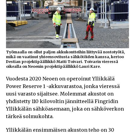
Työmaalla on ollut paljon akkukontteihin liittyvää nostotyötä,
mikä on vaatinut yhteensovitusta sähkötöiden kanssa, kertoo
Destian projektipäällikkö Matti Toivari. Toivarin vieressä
oikealla on Neoenin projektipäällikkö Lauri Kare.
Vuodesta 2020 Neoen on operoinut Yllikkälä
Power Reserve 1 -akkuvarastoa, jonka vieressä
uusi varasto sijaitsee. Molemmat akustot on
yhdistetty 110 kilovoltin jännitteellä Fingridin
Yllikkälän sähköasemaan, joka on sähköverkon
tärkeä solmukohta.
Yllikkälän ensimmäisen akuston teho on 30