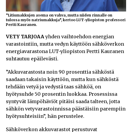
”Litiumakkujen asema on vahva, mutta niiden rinnalle on
tulossa myös natriumakkuja”, kertoo LUT-yliopiston professori
Pertti Kauranen.
VETY TARJOAA
yhden vaihtoehdon energian
varastointiin, mutta vedyn käyttöön sähköverkon
energiavarastona LUT-yliopiston Pertti Kauranen
suhtautuu epäilevästi.
”Akkuvarastosta noin 90 prosenttia sähköstä
saadaan takaisin käyttöön, mutta kun sähköstä
tehdään vetyä ja vedystä taas sähköä, on
hyötysuhde 50 prosentin luokkaa. Prosessissa
syntyvät lämpöhäviöt pitäisi saada talteen, jotta
sähkön vetyvarastoinnissa päästäisiin parempiin
hyötysuhteisiin”, hän perustelee.
Sähköverkon akkuvarastot perustuvat