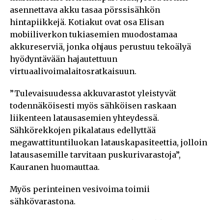
asennettava akku tasaa pörssisähkön
hintapiikkejä. Kotiakut ovat osa Elisan
mobiiliverkon tukiasemien muodostamaa
akkureserviä, jonka ohjaus perustuu tekoälyä
hyödyntävään hajautettuun
virtuaalivoimalaitosratkaisuun.
”Tulevaisuudessa akkuvarastot yleistyvät
todennäköisesti myös sähköisen raskaan
liikenteen latausasemien yhteydessä.
Sähkörekkojen pikalataus edellyttää
megawattituntiluokan latauskapasiteettia, jolloin
latausasemille tarvitaan puskurivarastoja”,
Kauranen huomauttaa.
Myös perinteinen vesivoima toimii
sähkövarastona.