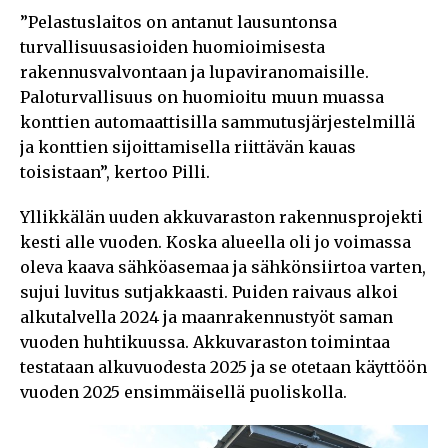
”Pelastuslaitos on antanut lausuntonsa
turvallisuusasioiden huomioimisesta
rakennusvalvontaan ja lupaviranomaisille.
Paloturvallisuus on huomioitu muun muassa
konttien automaattisilla sammutusjärjestelmillä
ja konttien sijoittamisella riittävän kauas
toisistaan”, kertoo Pilli.
Yllikkälän uuden akkuvaraston rakennusprojekti
kesti alle vuoden. Koska alueella oli jo voimassa
oleva kaava sähköasemaa ja sähkönsiirtoa varten,
sujui luvitus sutjakkaasti. Puiden raivaus alkoi
alkutalvella 2024 ja maanrakennustyöt saman
vuoden huhtikuussa. Akkuvaraston toimintaa
testataan alkuvuodesta 2025 ja se otetaan käyttöön
vuoden 2025 ensimmäisellä puoliskolla.