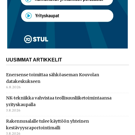
UUSIMMAT ARTIKKELIT
Enersense toimittaa sähköaseman Kouvolan
datakeskukseen
6.8.2026
NK-tekniikka vahvistaa teollisuusliiketoimintaansa
yrityskaupalla
3.8.2026
Rakennusalalle tulee käyttöön yhteinen
kestävyysraportointimalli
3.8.2026