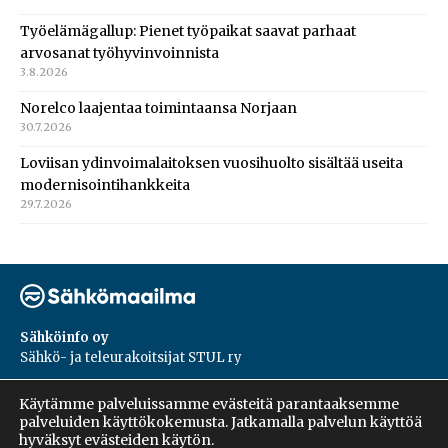
Työelämägallup: Pienet työpaikat saavat parhaat
arvosanat työhyvinvoinnista
3.8.2026
Norelco laajentaa toimintaansa Norjaan
30.7.2026
Loviisan ydinvoimalaitoksen vuosihuolto sisältää useita
modernisointihankkeita
29.7.2026
Sähköinfo oy
Sähkö- ja teleurakoitsijat STUL ry
PL 55, 02601, Espoo
Käytämme palveluissamme evästeitä parantaaksemme
Harakantie 18 B
palveluiden käyttökokemusta. Jatkamalla palvelun käyttöä
09 5476 1422
hyväksyt evästeiden käytön.