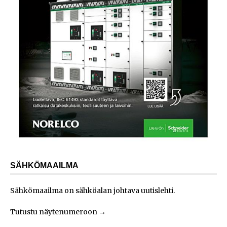
SÄHKÖMAAILMA
Sähkömaailma on sähköalan johtava uutislehti.
Tutustu näytenumeroon
→