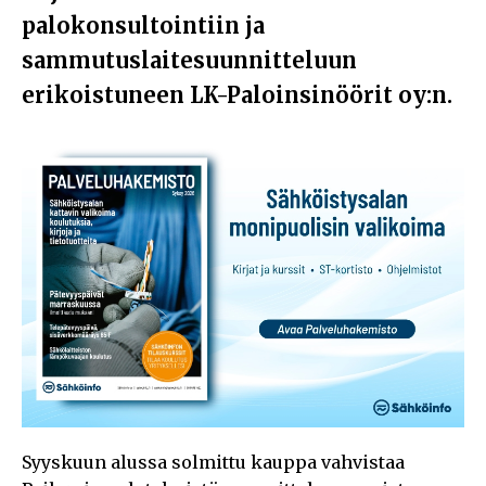
palokonsultointiin ja
sammutuslaitesuunnitteluun
erikoistuneen LK-Paloinsinöörit oy:n.
Syyskuun alussa solmittu kauppa vahvistaa