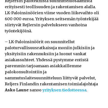
Rejlersin paloteknistä suunnitteluosaamista
erityisesti teollisuuden ja rakentamisen alalla.
LK-Paloinsinöörien viime vuoden liikevaihto oli
600 000 euroa. Yrityksen seitsemän työntekijää
siirtyvät Rejlersin palvelukseen vanhoina
työntekijöinä.
– LK-Paloinsinöörit on suunnitellut
paloturvallisuusratkaisuja moniin julkisiin ja
yksityisiin rakennuksiin ja luonut vankat
asiakassuhteet. Yhdessä pystymme entistä
paremmin tarjoamaan asiakkaillemme
palokonsultointiin ja
sammutuslaitesuunnitteluun liittyvät palvelut,
Reljers Finlandin rakentamisen toimialajohtaja
Asko Laune
sanoo
yrityksen tiedotteessa
.