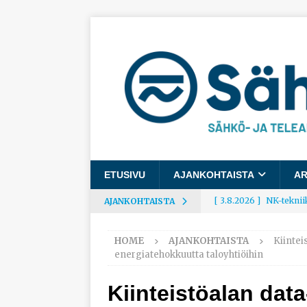
ETUSIVU
AJANKOHTAISTA
AR
[ 3.8.2026 ]
NK-teknii
AJANKOHTAISTA
AJANKOHTAISTA
HOME
AJANKOHTAISTA
Kiintei
[ 3.8.2026 ]
Rakennusa
energiatehokkuutta taloyhtiöihin
AJANKOHTAISTA
Kiinteistöalan dat
[ 3.8.2026 ]
Työelämäg