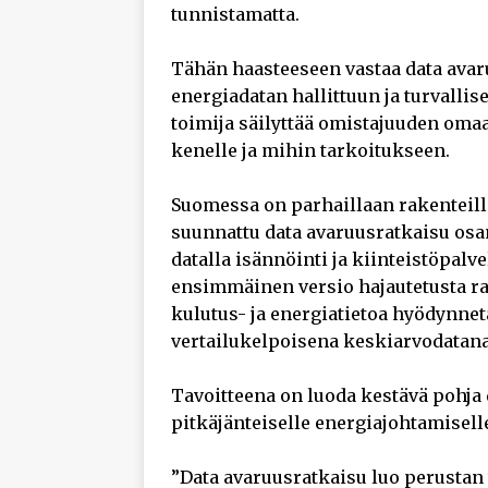
tunnistamatta.
Tähän haasteeseen vastaa data avar
energiadatan hallittuun ja turvalli
toimija säilyttää omistajuuden omaan
kenelle ja mihin tarkoitukseen.
Suomessa on parhaillaan rakenteil
suunnattu data avaruusratkaisu osa
datalla isännöinti ja kiinteistöpalve
ensimmäinen versio hajautetusta rat
kulutus- ja energiatietoa hyödynne
vertailukelpoisena keskiarvodatana
Tavoitteena on luoda kestävä pohja d
pitkäjänteiselle energiajohtamisel
”Data avaruusratkaisu luo perustan 