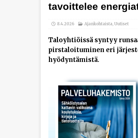
tavoittelee energia
työhyvinvoinnista
[ 30.7.2026 ]
Norelco 
8.4.2026
Ajankohtaista
,
Uutiset
[ 29.7.2026 ]
Loviisan 
modernisointihankke
Taloyhtiöissä syntyy runsa
[ 6.8.2026 ]
Enersens
pirstaloituminen eri järjes
AJANKOHTAISTA
hyödyntämistä.