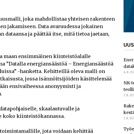
uusmalli, joka mahdollistaa yhteisen rakenteen
seen jakamiseen. Data avaruudessa jokainen
 dataansa ja päättää itse, mitä tietoa jaetaan,
UUS
la maan ensimmäinen kiinteistöalalle
Ener
na ”Datalla energiansäästöä – Energiansäästöä
data
luissa” -hanketta. Kehitteillä oleva malli on
6.8.2
kaisusta, jossa isännöitsijöiden käsittelemää
NK-t
tään ensivaiheessa anonyymisti ja
teoll
.
3.8.2
Rake
atapohjaiselle, skaalautuvalle ja
kest
le koko kiinteistökannassa.
3.8.2
Työe
toimintamallille, jota voidaan kehittää