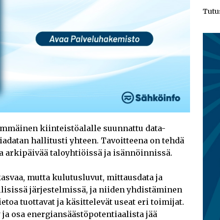
Tutu
mmäinen kiinteistöalalle suunnattu data-
adatan hallitusti yhteen. Tavoitteena on tehdä
 arkipäivää taloyhtiöissä ja isännöinnissä.
svaa, mutta kulutusluvut, mittausdata ja
illisissä järjestelmissä, ja niiden yhdistäminen
ietoa tuottavat ja käsittelevät useat eri toimijat.
 ja osa energiansäästöpotentiaalista jää