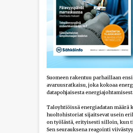
Suomeen rakentuu parhaillaan ensi
avaruusratkaisu, joka kokoaa energi
datapohjaisesta energiajohtamisesta
Taloyhtiöissä energiadatan määrä ka
huoltohistoriat sijaitsevat usein er
on työlästä, erityisesti silloin, kun t
Sen seurauksena reagointi viivästyy