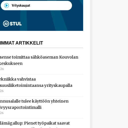
IMMAT ARTIKKELIT
sense toimittaa sähköaseman Kouvolan
keskukseen
026
ekniikka vahvistaa
isuusliiketoimintaansa yrityskaupalla
026
nnusalalle tulee käyttöön yhteinen
ävyysraportointimalli
026
lämägallup: Pienet työpaikat saavat