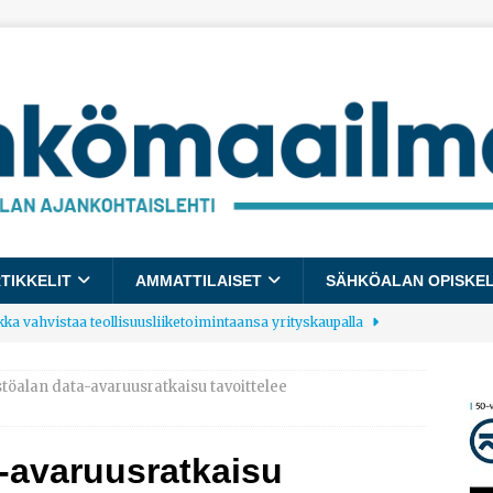
TIKKELIT
AMMATTILAISET
SÄHKÖALAN OPISKE
kka vahvistaa teollisuusliiketoimintaansa yrityskaupalla
stöalan data-avaruusratkaisu tavoittelee
lalle tulee käyttöön yhteinen kestävyysraportointimalli
a-avaruusratkaisu
allup: Pienet työpaikat saavat parhaat arvosanat