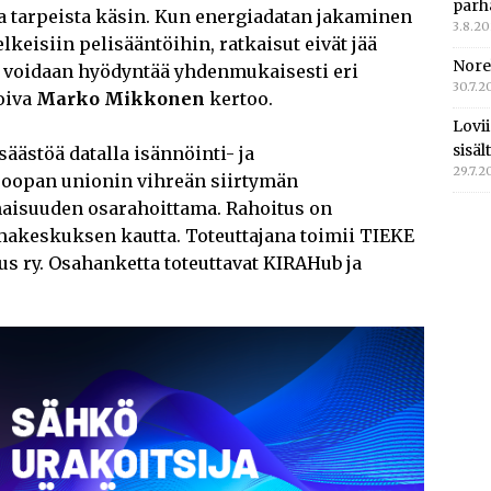
parh
sta tarpeista käsin. Kun energiadatan jakaminen
3.8.2
lkeisiin pelisääntöihin, ratkaisut eivät jää
Nore
tä voidaan hyödyntää yhdenmukaisesti eri
30.7.2
oiva
Marko Mikkonen
kertoo.
Lovi
sisä
äästöä datalla isännöinti- ja
29.7.2
roopan unionin vihreän siirtymän
aisuuden osarahoittama. Rahoitus on
akeskuksen kautta. Toteuttajana toimii TIEKE
 ry. Osahanketta toteuttavat KIRAHub ja