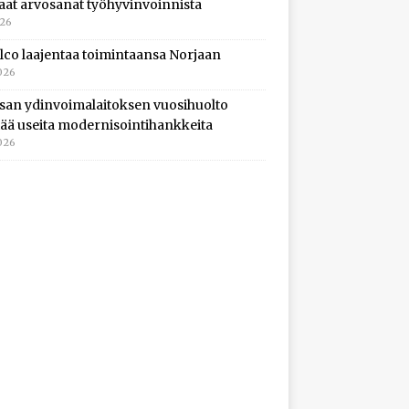
aat arvosanat työhyvinvoinnista
026
lco laajentaa toimintaansa Norjaan
026
isan ydinvoimalaitoksen vuosihuolto
ltää useita modernisointihankkeita
026