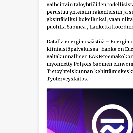
vaiheittain taloyhtiöiden todellisi
perustuu yhteisiin rakenteisiin ja se
yksittäisiksi kokeiluiksi, vaan nii
puolilla Suomea”, hanketta koordin
Datalla energiansäästöä – Energians
kiinteistöpalveluissa -hanke on Eu
valtakunnallisen EAKR-teemakokon
myönnetty Pohjois-Suomen elinvoim
Tietoyhteiskunnan kehittämiskeskus
Työterveyslaitos.