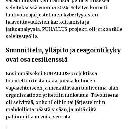
varautumisen kehittämistarpeita erillisessä
selvityksessä vuonna 2024. Selvitys korosti
tuulivoimajärjestelmien kyberfyysisten
haavoittuvuuksien kartoittamista ja
jatkoanalyysia. PUHALLUS-projekti oli jatkoa tälle
selvitystyölle.
Suunnittelu, ylläpito ja reagointikyky
ovat osa resilienssiä
Ensimmäiseksi PUHALLUS-projektissa
toteutettiin testauksia, joissa kolmeen
vapaaehtoiseen ja merkittävään tuulivoima-alan
organisaatioon yritettiin tunkeutua. Tavoitteena
oli selvittää, onko tiloihin tai järjestelmiin
mahdollista päästä sisään, ja mitä siitä
pahimmillaan voisi seurata.