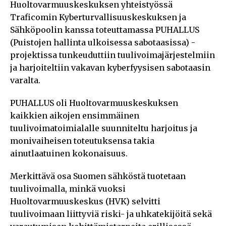
Huoltovarmuuskeskuksen yhteistyössä
Traficomin Kyberturvallisuuskeskuksen ja
Sähköpoolin kanssa toteuttamassa PUHALLUS
(Puistojen hallinta ulkoisessa sabotaasissa) -
projektissa tunkeuduttiin tuulivoimajärjestelmiin
ja harjoiteltiin vakavan kyberfyysisen sabotaasin
varalta.
PUHALLUS oli Huoltovarmuuskeskuksen
kaikkien aikojen ensimmäinen
tuulivoimatoimialalle suunniteltu harjoitus ja
monivaiheisen toteutuksensa takia
ainutlaatuinen kokonaisuus.
Merkittävä osa Suomen sähköstä tuotetaan
tuulivoimalla, minkä vuoksi
Huoltovarmuuskeskus (HVK) selvitti
tuulivoimaan liittyviä riski- ja uhkatekijöitä sekä