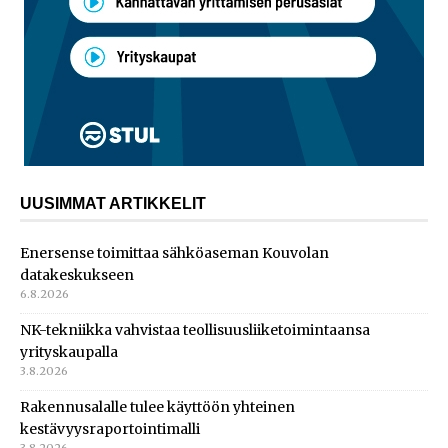
UUSIMMAT ARTIKKELIT
Enersense toimittaa sähköaseman Kouvolan
datakeskukseen
6.8.2026
NK-tekniikka vahvistaa teollisuusliiketoimintaansa
yrityskaupalla
3.8.2026
Rakennusalalle tulee käyttöön yhteinen
kestävyysraportointimalli
3.8.2026