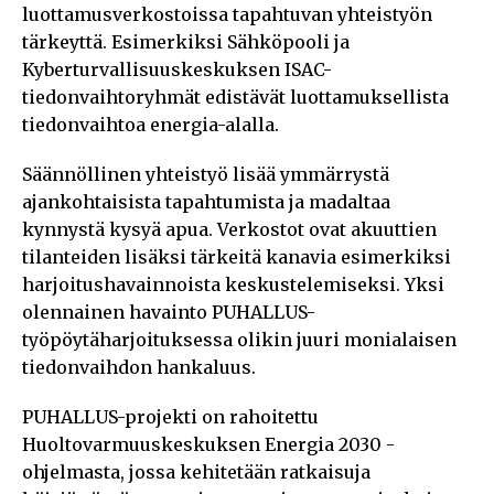
luottamusverkostoissa tapahtuvan yhteistyön
tärkeyttä. Esimerkiksi Sähköpooli ja
Kyberturvallisuuskeskuksen ISAC-
tiedonvaihtoryhmät edistävät luottamuksellista
tiedonvaihtoa energia-alalla.
Säännöllinen yhteistyö lisää ymmärrystä
ajankohtaisista tapahtumista ja madaltaa
kynnystä kysyä apua. Verkostot ovat akuuttien
tilanteiden lisäksi tärkeitä kanavia esimerkiksi
harjoitushavainnoista keskustelemiseksi. Yksi
olennainen havainto PUHALLUS-
työpöytäharjoituksessa olikin juuri monialaisen
tiedonvaihdon hankaluus.
PUHALLUS-projekti on rahoitettu
Huoltovarmuuskeskuksen Energia 2030 -
ohjelmasta, jossa kehitetään ratkaisuja