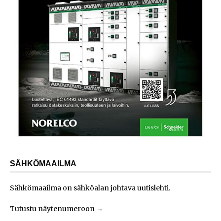
SÄHKÖMAAILMA
Sähkömaailma on sähköalan johtava uutislehti.
Tutustu näytenumeroon
→