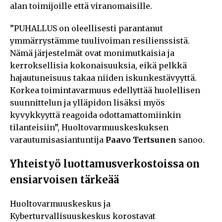
alan toimijoille että viranomaisille.
”PUHALLUS on oleellisesti parantanut
ymmärrystämme tuulivoiman resilienssistä.
Nämä järjestelmät ovat monimutkaisia ja
kerroksellisia kokonaisuuksia, eikä pelkkä
hajautuneisuus takaa niiden iskunkestävyyttä.
Korkea toimintavarmuus edellyttää huolellisen
suunnittelun ja ylläpidon lisäksi myös
kyvykkyyttä reagoida odottamattomiinkin
tilanteisiin”, Huoltovarmuuskeskuksen
varautumisasiantuntija
Paavo Tertsunen
sanoo.
Yhteistyö luottamusverkostoissa on
ensiarvoisen tärkeää
Huoltovarmuuskeskus ja
Kyberturvallisuuskeskus korostavat