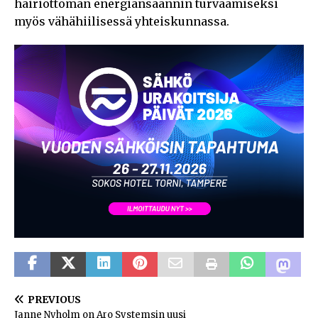
häiriöttömän energiansaannin turvaamiseksi
myös vähähiilisessä yhteiskunnassa.
PREVIOUS
Janne Nyholm on Aro Systemsin uusi