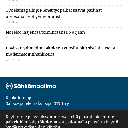
Työelämägallup: Pienet työpaikat saavat parhaat
arvosanat työhyvinvoinnista
3.8.2026
Norelco laajentaa toimintaansa Norjaan
30.7.2026
Loviisan ydinvoimalaitoksen vuosihuolto sisältää useita
modernisointihankkeita
29.7.2026
Sähköinfo oy
Sähkö- ja teleurakoitsijat STUL ry
PL 55, 02601, Espoo
Käytämme palveluissamme evästeitä parantaaksemme
Harakantie 18 B
palveluiden käyttökokemusta. Jatkamalla palvelun käyttöä
09 5476 1422
hyväksyt evästeiden käytön.