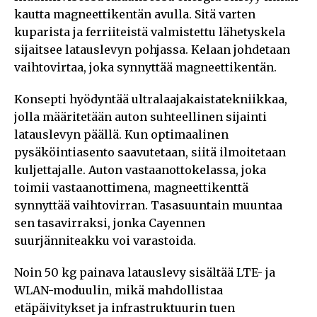
kautta magneettikentän avulla. Sitä varten
kuparista ja ferriiteistä valmistettu lähetyskela
sijaitsee latauslevyn pohjassa. Kelaan johdetaan
vaihtovirtaa, joka synnyttää magneettikentän.
Konsepti hyödyntää ultralaajakaistatekniikkaa,
jolla määritetään auton suhteellinen sijainti
latauslevyn päällä. Kun optimaalinen
pysäköintiasento saavutetaan, siitä ilmoitetaan
kuljettajalle. Auton vastaanottokelassa, joka
toimii vastaanottimena, magneettikenttä
synnyttää vaihtovirran. Tasasuuntain muuntaa
sen tasavirraksi, jonka Cayennen
suurjänniteakku voi varastoida.
Noin 50 kg painava latauslevy sisältää LTE- ja
WLAN-moduulin, mikä mahdollistaa
etäpäivitykset ja infrastruktuurin tuen