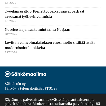
3.8.2026
Työelämägallup: Pienet työpaikat saavat parhaat
arvosanat työhyvinvoinnista
3.8.2026
Norelco laajentaa toimintaansa Norjaan
30.7.2026
Loviisan ydinvoimalaitoksen vuosihuolto sisältää useita
modernisointihankkeita
29.7.2026
Sähköinfo oy
Sähkö- ja teleurakoitsijat STUL ry
PL 55, 02601, Espoo
Käytämme palveluissamme evästeitä parantaaksemme
Harakantie 18 B
palveluiden käyttökokemusta. Jatkamalla palvelun käyttöä