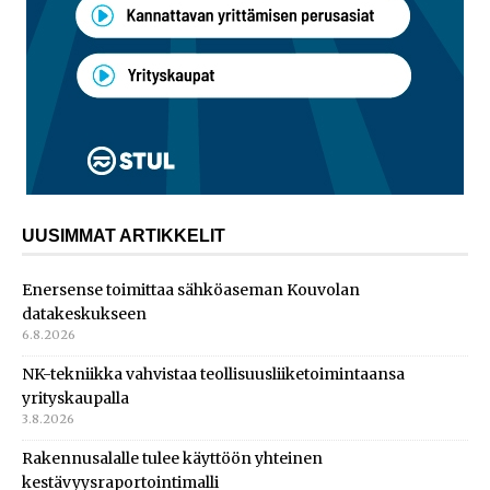
UUSIMMAT ARTIKKELIT
Enersense toimittaa sähköaseman Kouvolan
datakeskukseen
6.8.2026
NK-tekniikka vahvistaa teollisuusliiketoimintaansa
yrityskaupalla
3.8.2026
Rakennusalalle tulee käyttöön yhteinen
kestävyysraportointimalli