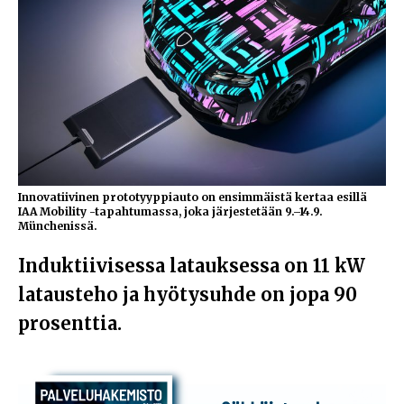
Innovatiivinen prototyyppiauto on ensimmäistä kertaa esillä
IAA Mobility -tapahtumassa, joka järjestetään 9.–14.9.
Münchenissä.
Induktiivisessa latauksessa on 11 kW
latausteho ja hyötysuhde on jopa 90
prosenttia.