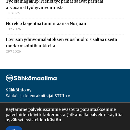
Työelämägallup: Pienet työpaikat saavat parhaat
arvosanat työhyvinvoinnista
3.8.2026
Norelco laajentaa toimintaansa Norjaan
30.7.2026
Loviisan ydinvoimalaitoksen vuosihuolto sisältää useita
modernisointihankkeita
29.7.2026
Sähköinfo oy
Sähkö- ja teleurakoitsijat STUL ry
PL 55, 02601, Espoo
Käytämme palveluissamme evästeitä parantaaksemme
Harakantie 18 B
palveluiden käyttökokemusta. Jatkamalla palvelun käyttöä
09 5476 1422
hyväksyt evästeiden käytön.