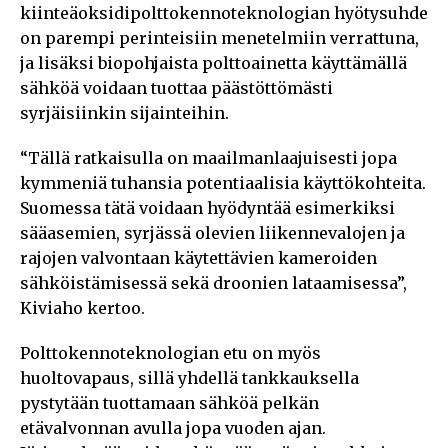
kiinteäoksidipolttokennoteknologian hyötysuhde
on parempi perinteisiin menetelmiin verrattuna,
ja lisäksi biopohjaista polttoainetta käyttämällä
sähköä voidaan tuottaa päästöttömästi
syrjäisiinkin sijainteihin.
“Tällä ratkaisulla on maailmanlaajuisesti jopa
kymmeniä tuhansia potentiaalisia käyttökohteita.
Suomessa tätä voidaan hyödyntää esimerkiksi
sääasemien, syrjässä olevien liikennevalojen ja
rajojen valvontaan käytettävien kameroiden
sähköistämisessä sekä droonien lataamisessa”,
Kiviaho kertoo.
Polttokennoteknologian etu on myös
huoltovapaus, sillä yhdellä tankkauksella
pystytään tuottamaan sähköä pelkän
etävalvonnan avulla jopa vuoden ajan.