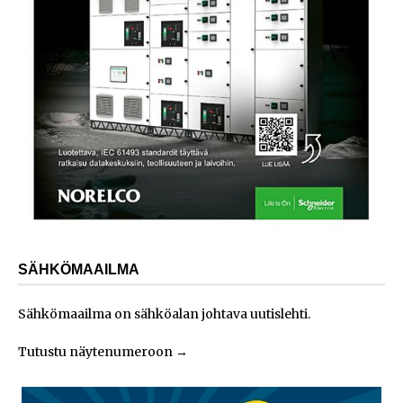
SÄHKÖMAAILMA
Sähkömaailma on sähköalan johtava uutislehti.
Tutustu näytenumeroon
→