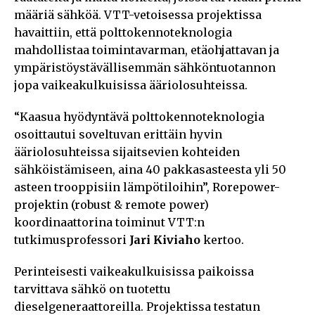
määriä sähköä. VTT-vetoisessa projektissa
havaittiin, että polttokennoteknologia
mahdollistaa toimintavarman, etäohjattavan ja
ympäristöystävällisemmän sähköntuotannon
jopa vaikeakulkuisissa ääriolosuhteissa.
“Kaasua hyödyntävä polttokennoteknologia
osoittautui soveltuvan erittäin hyvin
ääriolosuhteissa sijaitsevien kohteiden
sähköistämiseen, aina 40 pakkasasteesta yli 50
asteen trooppisiin lämpötiloihin”, Rorepower-
projektin (robust & remote power)
koordinaattorina toiminut VTT:n
tutkimusprofessori
Jari Kiviaho
kertoo.
Perinteisesti vaikeakulkuisissa paikoissa
tarvittava sähkö on tuotettu
dieselgeneraattoreilla. Projektissa testatun