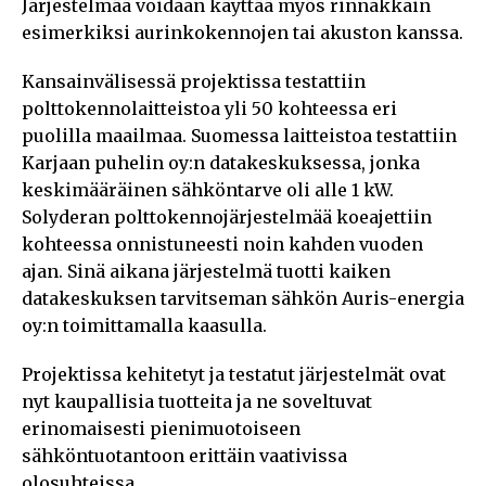
Järjestelmää voidaan käyttää myös rinnakkain
esimerkiksi aurinkokennojen tai akuston kanssa.
Kansainvälisessä projektissa testattiin
polttokennolaitteistoa yli 50 kohteessa eri
puolilla maailmaa. Suomessa laitteistoa testattiin
Karjaan puhelin oy:n datakeskuksessa, jonka
keskimääräinen sähköntarve oli alle 1 kW.
Solyderan polttokennojärjestelmää koeajettiin
kohteessa onnistuneesti noin kahden vuoden
ajan. Sinä aikana järjestelmä tuotti kaiken
datakeskuksen tarvitseman sähkön Auris-energia
oy:n toimittamalla kaasulla.
Projektissa kehitetyt ja testatut järjestelmät ovat
nyt kaupallisia tuotteita ja ne soveltuvat
erinomaisesti pienimuotoiseen
sähköntuotantoon erittäin vaativissa
olosuhteissa.