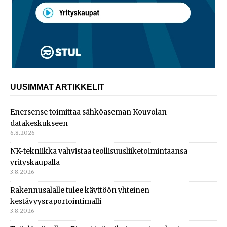
UUSIMMAT ARTIKKELIT
Enersense toimittaa sähköaseman Kouvolan
datakeskukseen
6.8.2026
NK-tekniikka vahvistaa teollisuusliiketoimintaansa
yrityskaupalla
3.8.2026
Rakennusalalle tulee käyttöön yhteinen
kestävyysraportointimalli
3.8.2026