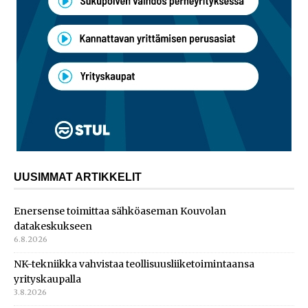
UUSIMMAT ARTIKKELIT
Enersense toimittaa sähköaseman Kouvolan
datakeskukseen
6.8.2026
NK-tekniikka vahvistaa teollisuusliiketoimintaansa
yrityskaupalla
3.8.2026