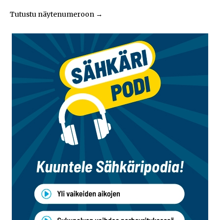
Tutustu näytenumeroon
→