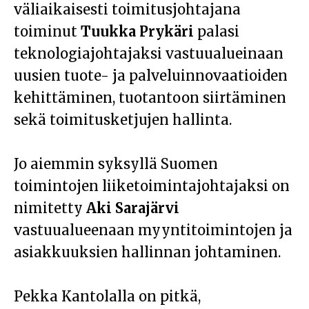
väliaikaisesti toimitusjohtajana
toiminut
Tuukka Prykäri
palasi
teknologiajohtajaksi vastuualueinaan
uusien tuote- ja palveluinnovaatioiden
kehittäminen, tuotantoon siirtäminen
sekä toimitusketjujen hallinta.
Jo aiemmin syksyllä Suomen
toimintojen liiketoimintajohtajaksi on
nimitetty
Aki Sarajärvi
vastuualueenaan myyntitoimintojen ja
asiakkuuksien hallinnan johtaminen.
Pekka Kantolalla on pitkä,