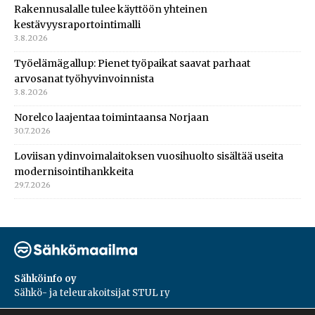
Rakennusalalle tulee käyttöön yhteinen
kestävyysraportointimalli
3.8.2026
Työelämägallup: Pienet työpaikat saavat parhaat
arvosanat työhyvinvoinnista
3.8.2026
Norelco laajentaa toimintaansa Norjaan
30.7.2026
Loviisan ydinvoimalaitoksen vuosihuolto sisältää useita
modernisointihankkeita
29.7.2026
Sähköinfo oy
Sähkö- ja teleurakoitsijat STUL ry