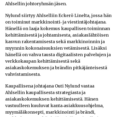
Ahlsellin johtoryhmän jäsen.
Nylund siirtyy Ahlselliin Eckerö Linelta, jossa hän
on toiminut markkinointi‑ ja viestintäjohtajana.
Hänellä on laaja kokemus kaupallisen toiminnan
kehittämisestä ja johtamisesta, asiakaslähtöisen
kasvun rakentamisesta sekä markkinoinnin ja
myynnin kokonaisuuksien vetämisestä. Lisäksi
hänellä on vahva tausta digitaalisten palvelujen ja
verkkokaupan kehittämisestä sekä
asiakaskokemuksen ja brändin pitkäjänteisestä
vahvistamisesta.
Kaupallisena johtajana Outi Nylund vastaa
Ahlsellin kaupallisesta strategiasta ja
asiakaskokemuksen kehittämisestä. Hänen
vastuulleen kuuluvat kanta‑asiakkuusohjelma,
myymäläkonsepti, markkinointi ja brändi,