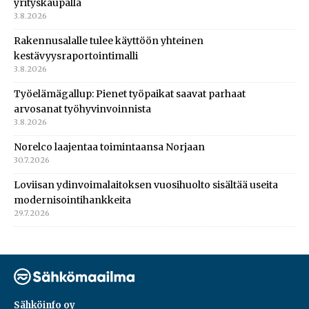
yrityskaupalla
3.8.2026
Rakennusalalle tulee käyttöön yhteinen
kestävyysraportointimalli
3.8.2026
Työelämägallup: Pienet työpaikat saavat parhaat
arvosanat työhyvinvoinnista
3.8.2026
Norelco laajentaa toimintaansa Norjaan
30.7.2026
Loviisan ydinvoimalaitoksen vuosihuolto sisältää useita
modernisointihankkeita
29.7.2026
Sähköinfo oy