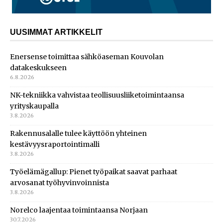
UUSIMMAT ARTIKKELIT
Enersense toimittaa sähköaseman Kouvolan
datakeskukseen
6.8.2026
NK-tekniikka vahvistaa teollisuusliiketoimintaansa
yrityskaupalla
3.8.2026
Rakennusalalle tulee käyttöön yhteinen
kestävyysraportointimalli
3.8.2026
Työelämägallup: Pienet työpaikat saavat parhaat
arvosanat työhyvinvoinnista
3.8.2026
Norelco laajentaa toimintaansa Norjaan
30.7.2026