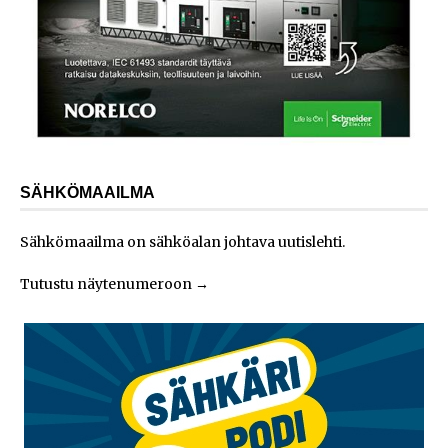
SÄHKÖMAAILMA
Sähkömaailma on sähköalan johtava uutislehti.
Tutustu näytenumeroon
→