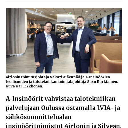
Airlonin toimitusjohtaja Sakari Mäenpää ja A-Insinöörien
teollisuuden ja talotekniikan toimialajohtaja Sasu Karkiainen.
Kuva Kai Tirkkonen.
A-Insinöörit vahvistaa talotekniikan
palvelujaan Oulussa ostamalla LVIA- ja
sähkösuunnittelualan
insinööritoimistot Airlonin ja Silvean.