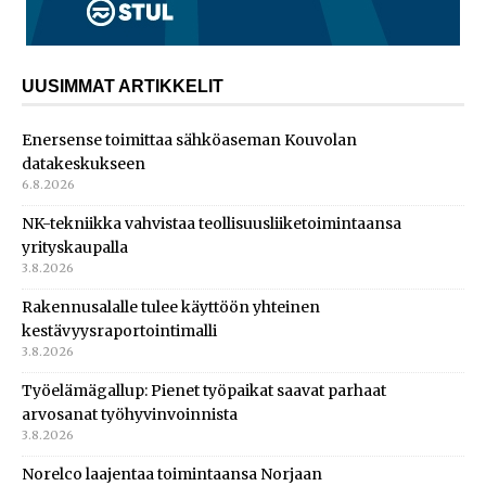
UUSIMMAT ARTIKKELIT
Enersense toimittaa sähköaseman Kouvolan
datakeskukseen
6.8.2026
NK-tekniikka vahvistaa teollisuusliiketoimintaansa
yrityskaupalla
3.8.2026
Rakennusalalle tulee käyttöön yhteinen
kestävyysraportointimalli
3.8.2026
Työelämägallup: Pienet työpaikat saavat parhaat
arvosanat työhyvinvoinnista
3.8.2026
Norelco laajentaa toimintaansa Norjaan