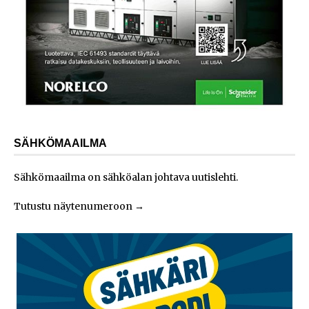
SÄHKÖMAAILMA
Sähkömaailma on sähköalan johtava uutislehti.
Tutustu näytenumeroon
→