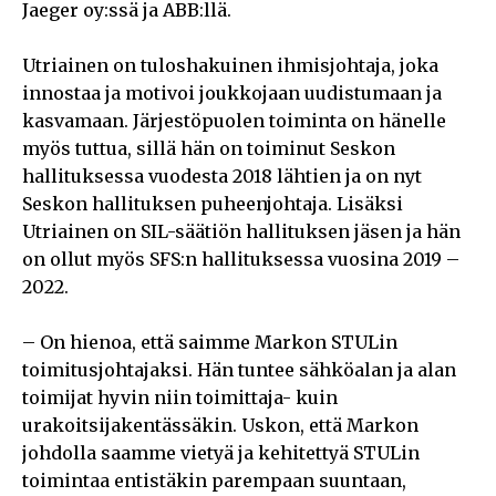
Jaeger oy:ssä ja ABB:llä.
Utriainen on tuloshakuinen ihmisjohtaja, joka
innostaa ja motivoi joukkojaan uudistumaan ja
kasvamaan. Järjestöpuolen toiminta on hänelle
myös tuttua, sillä hän on toiminut Seskon
hallituksessa vuodesta 2018 lähtien ja on nyt
Seskon hallituksen puheenjohtaja. Lisäksi
Utriainen on SIL-säätiön hallituksen jäsen ja hän
on ollut myös SFS:n hallituksessa vuosina 2019 –
2022.
– On hienoa, että saimme Markon STULin
toimitusjohtajaksi. Hän tuntee sähköalan ja alan
toimijat hyvin niin toimittaja- kuin
urakoitsijakentässäkin. Uskon, että Markon
johdolla saamme vietyä ja kehitettyä STULin
toimintaa entistäkin parempaan suuntaan,