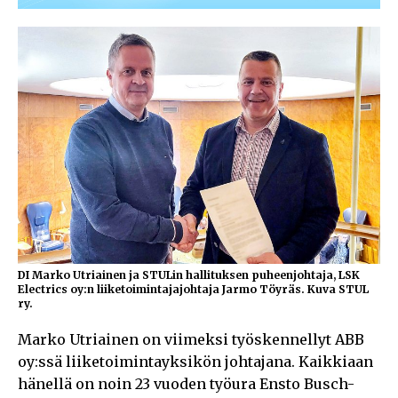
DI Marko Utriainen ja STULin hallituksen puheenjohtaja, LSK
Electrics oy:n liiketoimintajajohtaja Jarmo Töyräs. Kuva STUL
ry.
Marko Utriainen on viimeksi työskennellyt ABB
oy:ssä liiketoimintayksikön johtajana. Kaikkiaan
hänellä on noin 23 vuoden työura Ensto Busch-