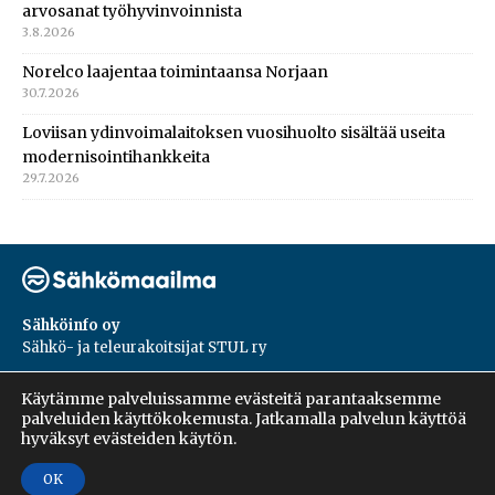
arvosanat työhyvinvoinnista
3.8.2026
Norelco laajentaa toimintaansa Norjaan
30.7.2026
Loviisan ydinvoimalaitoksen vuosihuolto sisältää useita
modernisointihankkeita
29.7.2026
Sähköinfo oy
Sähkö- ja teleurakoitsijat STUL ry
PL 55, 02601, Espoo
Käytämme palveluissamme evästeitä parantaaksemme
Harakantie 18 B
palveluiden käyttökokemusta. Jatkamalla palvelun käyttöä
09 5476 1422
hyväksyt evästeiden käytön.
OK
Copyright © 2026 | Sähköinfo