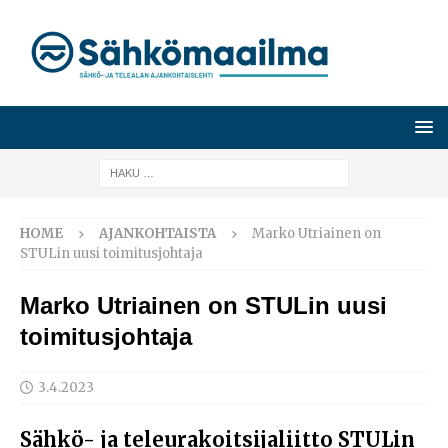
HOME
AJANKOHTAISTA
Marko Utriainen on
STULin uusi toimitusjohtaja
Marko Utriainen on STULin uusi
toimitusjohtaja
3.4.2023
Sähkö- ja teleurakoitsijaliitto STULin