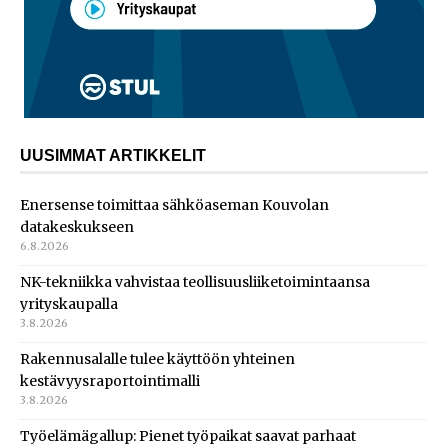
UUSIMMAT ARTIKKELIT
Enersense toimittaa sähköaseman Kouvolan
datakeskukseen
6.8.2026
NK-tekniikka vahvistaa teollisuusliiketoimintaansa
yrityskaupalla
3.8.2026
Rakennusalalle tulee käyttöön yhteinen
kestävyysraportointimalli
3.8.2026
Työelämägallup: Pienet työpaikat saavat parhaat