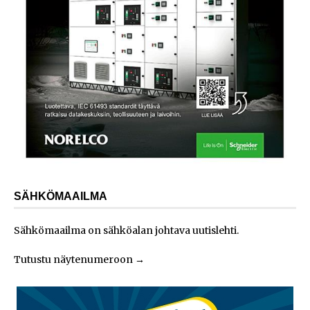
SÄHKÖMAAILMA
Sähkömaailma on sähköalan johtava uutislehti.
Tutustu näytenumeroon
→