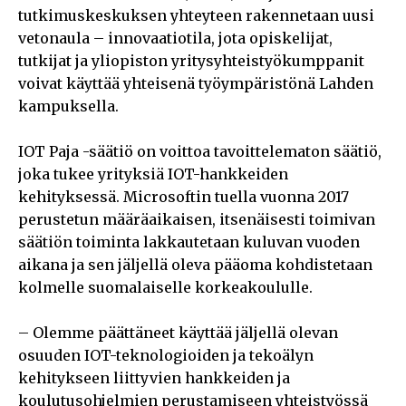
tutkimuskeskuksen yhteyteen rakennetaan uusi
vetonaula – innovaatiotila, jota opiskelijat,
tutkijat ja yliopiston yritysyhteistyökumppanit
voivat käyttää yhteisenä työympäristönä Lahden
kampuksella.
IOT Paja -säätiö on voittoa tavoittelematon säätiö,
joka tukee yrityksiä IOT-hankkeiden
kehityksessä. Microsoftin tuella vuonna 2017
perustetun määräaikaisen, itsenäisesti toimivan
säätiön toiminta lakkautetaan kuluvan vuoden
aikana ja sen jäljellä oleva pääoma kohdistetaan
kolmelle suomalaiselle korkeakoululle.
– Olemme päättäneet käyttää jäljellä olevan
osuuden IOT-teknologioiden ja tekoälyn
kehitykseen liittyvien hankkeiden ja
koulutusohjelmien perustamiseen yhteistyössä