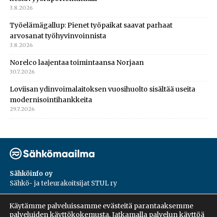
3.8.2026
Työelämägallup: Pienet työpaikat saavat parhaat
arvosanat työhyvinvoinnista
3.8.2026
Norelco laajentaa toimintaansa Norjaan
30.7.2026
Loviisan ydinvoimalaitoksen vuosihuolto sisältää useita
modernisointihankkeita
29.7.2026
Sähköinfo oy
Sähkö- ja teleurakoitsijat STUL ry
PL 55, 02601, Espoo
Käytämme palveluissamme evästeitä parantaaksemme
Harakantie 18 B
palveluiden käyttökokemusta. Jatkamalla palvelun käyttöä