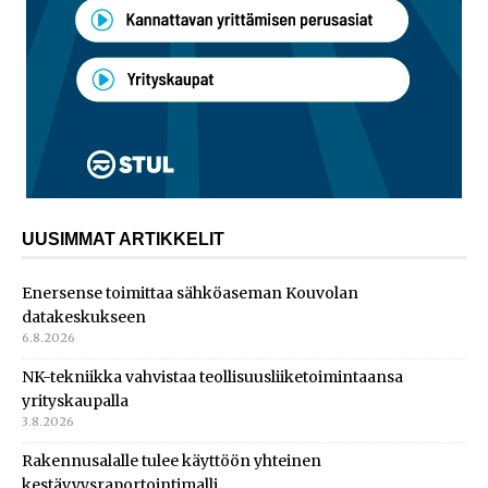
UUSIMMAT ARTIKKELIT
Enersense toimittaa sähköaseman Kouvolan
datakeskukseen
6.8.2026
NK-tekniikka vahvistaa teollisuusliiketoimintaansa
yrityskaupalla
3.8.2026
Rakennusalalle tulee käyttöön yhteinen
kestävyysraportointimalli