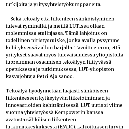
tutkijoita ja yritysyhteistyökumppaneita.
– Sekä tekoäly että liikenteen sähköistyminen
tulevat ryminällä, ja meillä LUTissa ollaan
molemmissa etulinjassa. Tämä lahjoitus on
todellinen piristysruiske, jonka avulla pysymme
kehityksessä aallon harjalla. Tavoitteena on, että
yritykset saavat myös tulevaisuudessa yliopistolta
tuoreimman osaamisen tekoälyyn liittyvässä
opetuksessa ja tutkimuksessa, LUT-yliopiston
kasvujohtaja
Petri Ajo
sanoo.
Tekoälyä hyödynnetään laajasti sähköiseen
liikenteeseen kytkeytyvän liiketoiminnan ja
innovaatioiden kehittämisessä. LUT uutisoi viime
vuonna yhteistyössä Kempowerin kanssa
avatusta sähköisen liikenteen
tutkimuskeskuksesta (EMRC). Lahjoituksen turvin