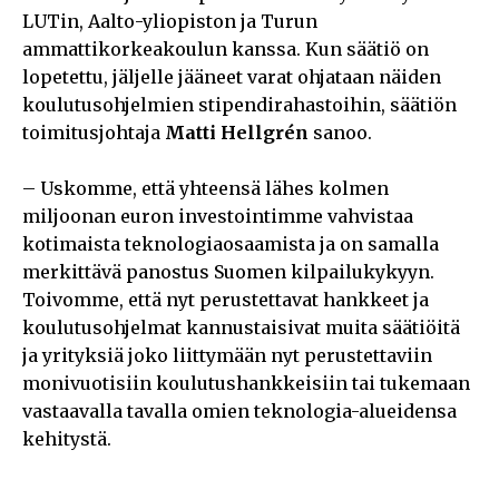
LUTin, Aalto-yliopiston ja Turun
ammattikorkeakoulun kanssa. Kun säätiö on
lopetettu, jäljelle jääneet varat ohjataan näiden
koulutusohjelmien stipendirahastoihin, säätiön
toimitusjohtaja
Matti Hellgrén
sanoo.
– Uskomme, että yhteensä lähes kolmen
miljoonan euron investointimme vahvistaa
kotimaista teknologiaosaamista ja on samalla
merkittävä panostus Suomen kilpailukykyyn.
Toivomme, että nyt perustettavat hankkeet ja
koulutusohjelmat kannustaisivat muita säätiöitä
ja yrityksiä joko liittymään nyt perustettaviin
monivuotisiin koulutushankkeisiin tai tukemaan
vastaavalla tavalla omien teknologia-alueidensa
kehitystä.