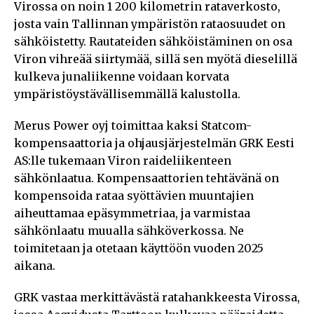
Virossa on noin 1 200 kilometrin rataverkosto,
josta vain Tallinnan ympäristön rataosuudet on
sähköistetty. Rautateiden sähköistäminen on osa
Viron vihreää siirtymää, sillä sen myötä dieselillä
kulkeva junaliikenne voidaan korvata
ympäristöystävällisemmällä kalustolla.
Merus Power oyj toimittaa kaksi Statcom-
kompensaattoria ja ohjausjärjestelmän GRK Eesti
AS:lle tukemaan Viron raideliikenteen
sähkönlaatua. Kompensaattorien tehtävänä on
kompensoida rataa syöttävien muuntajien
aiheuttamaa epäsymmetriaa, ja varmistaa
sähkönlaatu muualla sähköverkossa. Ne
toimitetaan ja otetaan käyttöön vuoden 2025
aikana.
GRK vastaa merkittävästä ratahankkeesta Virossa,