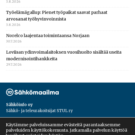
3.8.2026
Työelämägallup: Pienet työpaikat saavat parhaat
arvosanat työhyvinvoinnista
3.8.2026
Norelco laajentaa toimintaansa Norjaan
30.7.2026
Loviisan ydinvoimalaitoksen vuosihuolto sisältää useita
modernisointihankkeita
29.7.2026
Sähköinfo oy
Sähkö- ja teleurakoitsijat STUL ry
PL 55, 02601, Espoo
Käytämme palveluissamme evästeitä parantaaksemme
Harakantie 18 B
palveluiden käyttökokemusta. Jatkamalla palvelun käyttöä
09 5476 1422