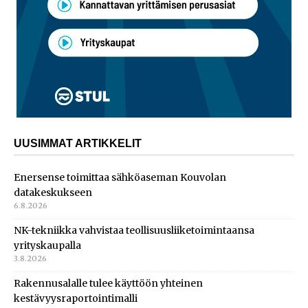
UUSIMMAT ARTIKKELIT
Enersense toimittaa sähköaseman Kouvolan
datakeskukseen
6.8.2026
NK-tekniikka vahvistaa teollisuusliiketoimintaansa
yrityskaupalla
3.8.2026
Rakennusalalle tulee käyttöön yhteinen
kestävyysraportointimalli