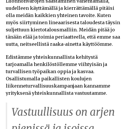
Luonnonvarojen säästäminen vähentämällä,
uudelleen käyttämällä ja kierrättämällä pitäisi
olla meidän kaikkien yhteinen tavoite. Kuten
myös siirtyminen lineaarisesta taloudesta täysin
suljettuun kiertotalousmalliin. Meidän pitää jo
tänään elää ja toimia periaatteella, että emme saa
uutta, neitseellistä raaka-ainetta käyttöömme.
Edistämme yhteiskunnallista kehitystä
tarjoamalla henkilöstöllemme viihtyisän ja
turvallisen työpaikan oppia ja kasvaa.
Osallistumalla paikallisten koulujen
liikenneturvallisuuskampanjaan kannamme
yrityksenä yhteiskunnallista vastuutamme.
Vastuullisuus on arjen
pienissä ja isoissa