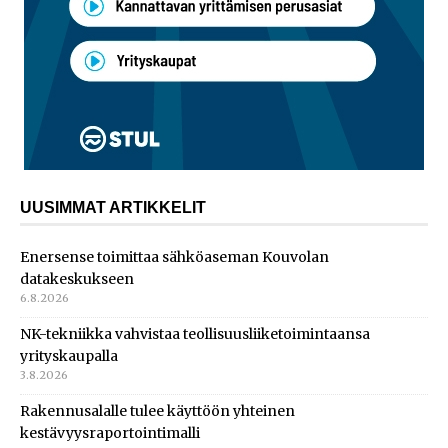
UUSIMMAT ARTIKKELIT
Enersense toimittaa sähköaseman Kouvolan
datakeskukseen
6.8.2026
NK-tekniikka vahvistaa teollisuusliiketoimintaansa
yrityskaupalla
3.8.2026
Rakennusalalle tulee käyttöön yhteinen
kestävyysraportointimalli