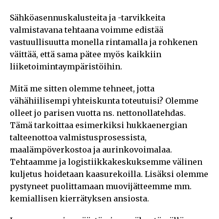
Sähköasennuskalusteita ja -tarvikkeita
valmistavana tehtaana voimme edistää
vastuullisuutta monella rintamalla ja rohkenen
väittää, että sama pätee myös kaikkiin
liiketoimintaympäristöihin.
Mitä me sitten olemme tehneet, jotta
vähähiilisempi yhteiskunta toteutuisi? Olemme
olleet jo parisen vuotta ns. nettonollatehdas.
Tämä tarkoittaa esimerkiksi hukkaenergian
talteenottoa valmistusprosessista,
maalämpöverkostoa ja aurinkovoimalaa.
Tehtaamme ja logistiikkakeskuksemme välinen
kuljetus hoidetaan kaasurekoilla. Lisäksi olemme
pystyneet puolittamaan muovijätteemme mm.
kemiallisen kierrätyksen ansiosta.