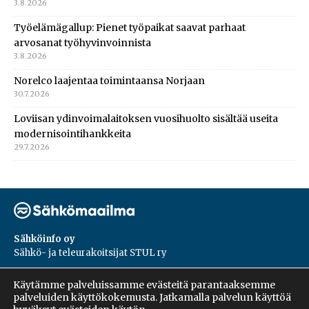
3.8.2026
Työelämägallup: Pienet työpaikat saavat parhaat
arvosanat työhyvinvoinnista
3.8.2026
Norelco laajentaa toimintaansa Norjaan
30.7.2026
Loviisan ydinvoimalaitoksen vuosihuolto sisältää useita
modernisointihankkeita
29.7.2026
Sähköinfo oy
Sähkö- ja teleurakoitsijat STUL ry
PL 55, 02601, Espoo
Käytämme palveluissamme evästeitä parantaaksemme
Harakantie 18 B
palveluiden käyttökokemusta. Jatkamalla palvelun käyttöä
09 5476 1422