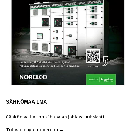
SÄHKÖMAAILMA
Sähkömaailma on sähköalan johtava uutislehti.
Tutustu näytenumeroon
→