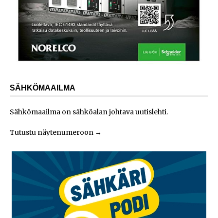
SÄHKÖMAAILMA
Sähkömaailma on sähköalan johtava uutislehti.
Tutustu näytenumeroon
→