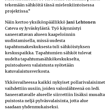
tekemään sähköitä tässä mielenkiintoisessa
projektissa.”
Näin kertoo yksikönpäällikkö
Jani Lehtonen
Cateva oy Jyväskylästä. Työ käynnistyi
saneerattavan alueen kaapeloinnin
uudistamisella, missä uudesta
tapahtumakeskuksesta tuli sähköistyksen
keskuspaikka. Tapahtumien sähköt tulevat
uudelta tapahtumasähkökeskukselta,
puistoalueen valaistusta syötetään
katuvalaistusverkosta.
Ykkösvaiheessa kaikki nykyiset pollarivalaisimet
vaihdettiin uusiin, joiden valonlähteenä on ledi.
Saneerattavalle alueelle siirrettiin lisäksi muualta
puistosta neljä pylväsvalaisinta, jotta alue
saadaan yhdenmukaiseksi.