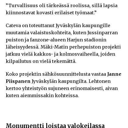
”Turvallisuus oli tärkeässä roolissa, sillä lapsia
kiinnostavat kovasti erilaiset työmaat.”
Cateva on toteuttanut Jyväskylän kaupungille
muutamia valaistuskohteita, kuten Jussinparran
puiston ja fanzone-alueen Harjun stadionin
läheisyydessä. Mäki-Matin perhepuiston projekti
jatkuu vielä kakkos- ja kolmosvaiheella, joiden
kilpailutus on vielä tekemättä.
Koko projektin sähkösuunnittelusta vastaa
Janne
Piispanen
Jyväskylän kaupungilta. Lehtonen
kertoo yhteistyön sujuneen erinomaisesti, aivan
kuten aiemmissakin kohteissa.
Monumentti loistaa valokeilassa