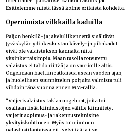
toteuttaneet paikalliset sähköurakoitsijat.
Esittelemme niistä tässä kolme erilaista kohdetta.
Operoimista vilkkailla kaduilla
Paljon henkilö- ja jakeluliikennettä sisältävät
Jyväskylän ydinkeskustan kävely- ja pihakadut
eivät ole valaistuksen kannalta niitä
yksinkertaisimpia. Maan tasolla toteutettu
valaistus ei tahdo riittää ja on vaurioille altis.
Ongelmaan haettiin ratkaisua usean vuoden ajan,
ja huolellisen suunnittelun pohjalta valmista tuli
vihdoin tänä vuonna ennen MM-rallia.
”Vaijerivalaistus taklaa ongelmat, joita toi
osaltaan lisää kiinteistöjen välille kiinnitetyt
vaijerit sopimus- ja rakennusteknisine
yksityiskohtineen. Myös toimiminen
pelastustilanteissa piti selvittää ja itse