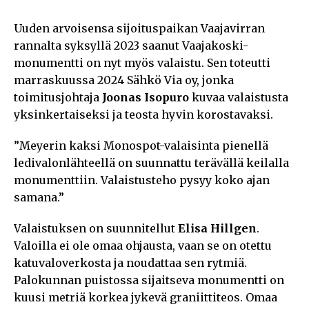
Uuden arvoisensa sijoituspaikan Vaajavirran
rannalta syksyllä 2023 saanut Vaajakoski-
monumentti on nyt myös valaistu. Sen toteutti
marraskuussa 2024 Sähkö Via oy, jonka
toimitusjohtaja
Joonas Isopuro
kuvaa valaistusta
yksinkertaiseksi ja teosta hyvin korostavaksi.
”Meyerin kaksi Monospot-valaisinta pienellä
ledivalonlähteellä on suunnattu terävällä keilalla
monumenttiin. Valaistusteho pysyy koko ajan
samana.”
Valaistuksen on suunnitellut
Elisa Hillgen
.
Valoilla ei ole omaa ohjausta, vaan se on otettu
katuvaloverkosta ja noudattaa sen rytmiä.
Palokunnan puistossa sijaitseva monumentti on
kuusi metriä korkea jykevä graniittiteos. Omaa