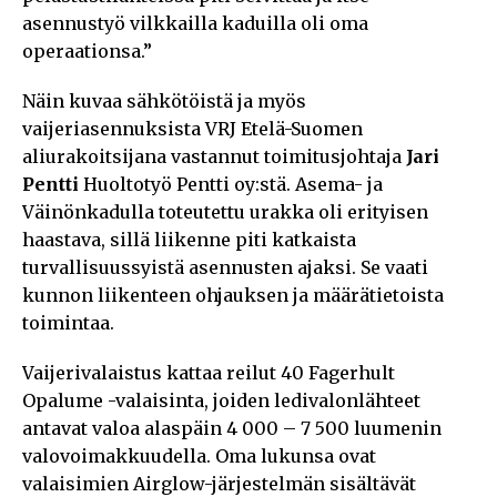
asennustyö vilkkailla kaduilla oli oma
operaationsa.”
Näin kuvaa sähkötöistä ja myös
vaijeriasennuksista VRJ Etelä-Suomen
aliurakoitsijana vastannut toimitusjohtaja
Jari
Pentti
Huoltotyö Pentti oy:stä. Asema- ja
Väinönkadulla toteutettu urakka oli erityisen
haastava, sillä liikenne piti katkaista
turvallisuussyistä asennusten ajaksi. Se vaati
kunnon liikenteen ohjauksen ja määrätietoista
toimintaa.
Vaijerivalaistus kattaa reilut 40 Fagerhult
Opalume -valaisinta, joiden ledivalonlähteet
antavat valoa alaspäin 4 000 – 7 500 luumenin
valovoimakkuudella. Oma lukunsa ovat
valaisimien Airglow-järjestelmän sisältävät