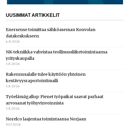
UUSIMMAT ARTIKKELIT
Enersense toimittaa sähköaseman Kouvolan
datakeskukseen
6.8.2026
NK-tekniikka vahvistaa teollisuusliiketoimintaansa
yrityskaupalla
3.8.2026
Rakennusalalle tulee käyttöön yhteinen
kestävyysraportointimalli
3.8.2026
Työelämägallup: Pienet työpaikat saavat parhaat
arvosanat työhyvinvoinnista
3.8.2026
Norelco laajentaa toimintaansa Norjaan
30.7.2026