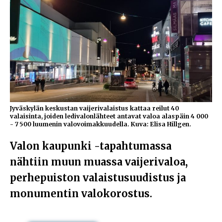
Jyväskylän keskustan vaijerivalaistus kattaa reilut 40
valaisinta, joiden ledivalonlähteet antavat valoa alaspäin 4 000
- 7 500 luumenin valovoimakkuudella. Kuva: Elisa Hillgen.
Valon kaupunki -tapahtumassa
nähtiin muun muassa vaijerivaloa,
perhepuiston valaistusuudistus ja
monumentin valokorostus.