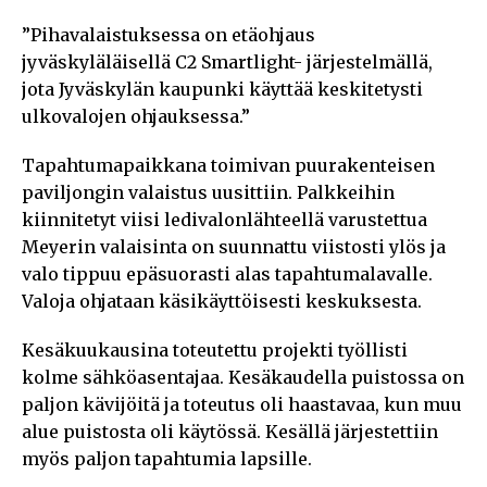
”Pihavalaistuksessa on etäohjaus
jyväskyläläisellä C2 Smartlight- järjestelmällä,
jota Jyväskylän kaupunki käyttää keskitetysti
ulkovalojen ohjauksessa.”
Tapahtumapaikkana toimivan puurakenteisen
paviljongin valaistus uusittiin. Palkkeihin
kiinnitetyt viisi ledivalonlähteellä varustettua
Meyerin valaisinta on suunnattu viistosti ylös ja
valo tippuu epäsuorasti alas tapahtumalavalle.
Valoja ohjataan käsikäyttöisesti keskuksesta.
Kesäkuukausina toteutettu projekti työllisti
kolme sähköasentajaa. Kesäkaudella puistossa on
paljon kävijöitä ja toteutus oli haastavaa, kun muu
alue puistosta oli käytössä. Kesällä järjestettiin
myös paljon tapahtumia lapsille.