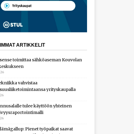
IMMAT ARTIKKELIT
sense toimittaa sähköaseman Kouvolan
keskukseen
026
ekniikka vahvistaa
isuusliiketoimintaansa yrityskaupalla
026
nnusalalle tulee käyttöön yhteinen
ävyysraportointimalli
026
lämägallup: Pienet työpaikat saavat