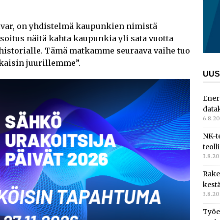
lvar, on yhdistelmä kaupunkien nimistä
soitus näitä kahta kaupunkia yli sata vuotta
ahistorialle. Tämä matkamme seuraava vaihe tuo
akaisin juurillemme”.
UUS
Ener
data
6.8.2
NK-t
teoll
3.8.2
Rake
kest
3.8.2
Työe