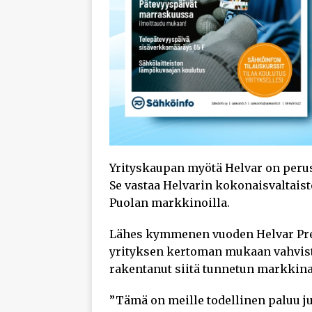
Yrityskaupan myötä Helvar on perus
Se vastaa Helvarin kokonaisvaltais
Puolan markkinoilla.
Lähes kymmenen vuoden Helvar Pr
yrityksen kertoman mukaan vahvist
rakentanut siitä tunnetun markkina
”Tämä on meille todellinen paluu ju