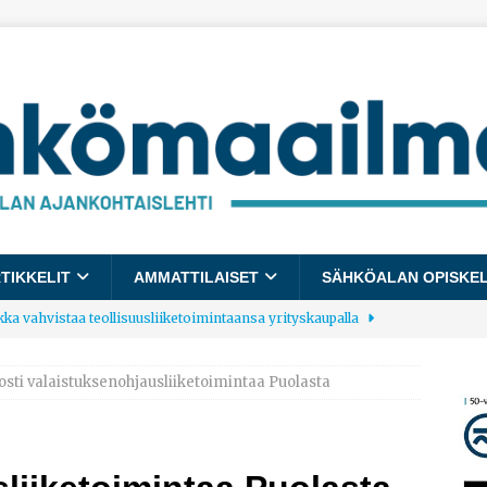
TIKKELIT
AMMATTILAISET
SÄHKÖALAN OPISKE
kka vahvistaa teollisuusliiketoimintaansa yrityskaupalla
osti valaistuksenohjausliiketoimintaa Puolasta
lalle tulee käyttöön yhteinen kestävyysraportointimalli
allup: Pienet työpaikat saavat parhaat arvosanat