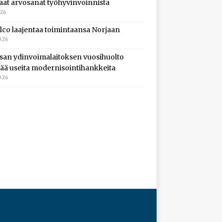
aat arvosanat työhyvinvoinnista
026
lco laajentaa toimintaansa Norjaan
026
isan ydinvoimalaitoksen vuosihuolto
ltää useita modernisointihankkeita
026