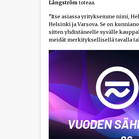
Långström
toteaa.
”Itse asiassa yrityksemme nimi, He
Helsinki ja Varsova. Se on kunniano
sitten yhdistäneelle syvälle kaupp
meidät merkityksellisellä tavalla t