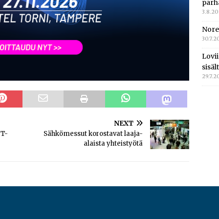
parh
3.8.2
Nore
30.7.2
Lovi
sisä
29.7.2
NEXT
UT-
Sähkömessut korostavat laaja-
alaista yhteistyötä