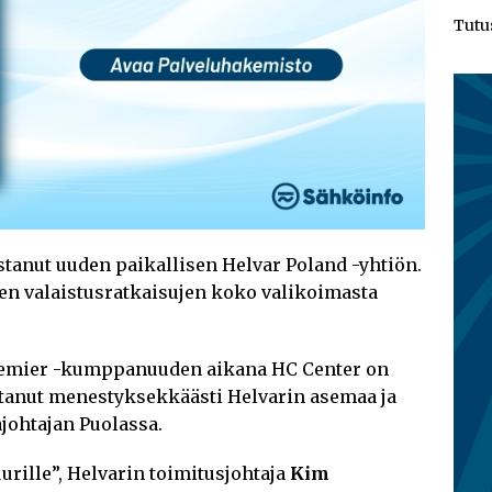
Tutu
tanut uuden paikallisen Helvar Poland -yhtiön.
ten valaistusratkaisujen koko valikoimasta
emier -kumppanuuden aikana HC Center on
anut menestyksekkäästi Helvarin asemaa ja
johtajan Puolassa.
urille”, Helvarin toimitusjohtaja
Kim