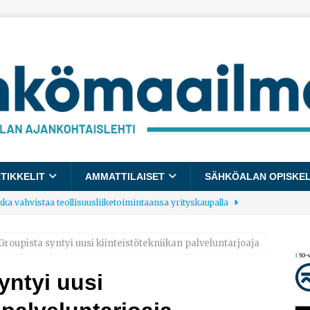
TIKKELIT
AMMATTILAISET
SÄHKÖALAN OPISKE
kka vahvistaa teollisuusliiketoimintaansa yrityskaupalla
roupista syntyi uusi kiinteistötekniikan palveluntarjoaja
lalle tulee käyttöön yhteinen kestävyysraportointimalli
yntyi uusi
allup: Pienet työpaikat saavat parhaat arvosanat