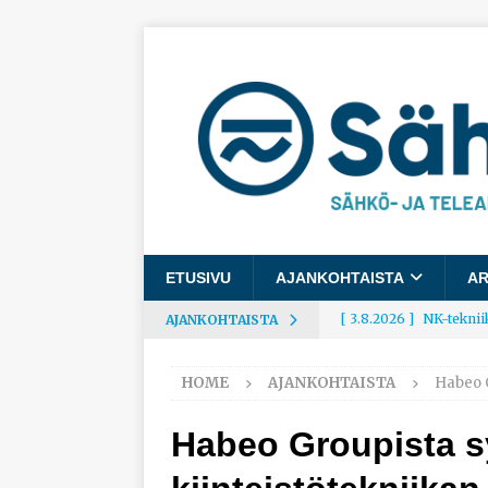
ETUSIVU
AJANKOHTAISTA
AR
[ 3.8.2026 ]
NK-teknii
AJANKOHTAISTA
AJANKOHTAISTA
HOME
AJANKOHTAISTA
Habeo G
[ 3.8.2026 ]
Rakennusa
AJANKOHTAISTA
Habeo Groupista s
[ 3.8.2026 ]
Työelämäg