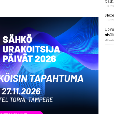
parh
3.8.2
Nore
30.7.2
Lovi
sisä
29.7.2