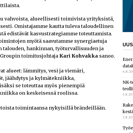
tilaista.
ahvoista, alueellisesti toimivista yrityksistä,
sesti. Omistajamme kautta tuleva taloudellinen
stä edistävät kasvustrategiamme toteuttamista.
oimintojen myötä saavutamme synergiaetuja
UUS
 talouden, hankinnan, työturvallisuuden ja
 Groupin toimitusjohtaja
Kari Kohvakka
sanoo.
Ener
data
t alueet: lämmitys, vesi ja viemäri,
6.8.2
öt, jäähdytys ja kylmätekniikka,
NK-t
Lisäksi se toteuttaa myös pienempiä
teoll
ekniikka on keskeisessä roolissa.
3.8.2
Rake
vetoista toimintaansa nykyisillä brändeillään.
kest
3.8.2
Työe