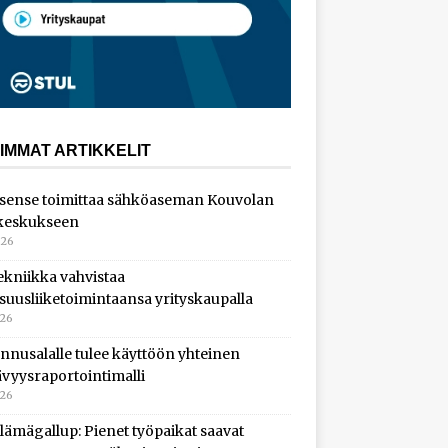
IMMAT ARTIKKELIT
sense toimittaa sähköaseman Kouvolan
keskukseen
026
ekniikka vahvistaa
isuusliiketoimintaansa yrityskaupalla
026
nnusalalle tulee käyttöön yhteinen
ävyysraportointimalli
026
lämägallup: Pienet työpaikat saavat