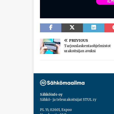
PREVIOUS
Tarjouslaskentaohjelmistot
urakoitsijan avuksi
Sähköinfo oy
Sähkö- ja teleurakoitsijat STUL ry
PL 55, 02601, Espoo