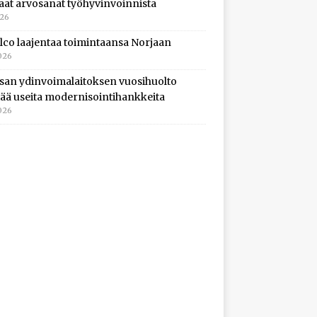
aat arvosanat työhyvinvoinnista
026
lco laajentaa toimintaansa Norjaan
026
isan ydinvoimalaitoksen vuosihuolto
ltää useita modernisointihankkeita
026