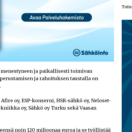
Tutu
menestyneen ja paikallisesti toimivan
 perustamisen ja rahoituksen taustalla on
.
Afire oy, ESP-konserni, HSK-sähkö oy, Neloset-
tekniikka oy, Sähkö oy Turku sekä Vaasan
ensä noin 120 miljoonaa euroa ja se työllistää