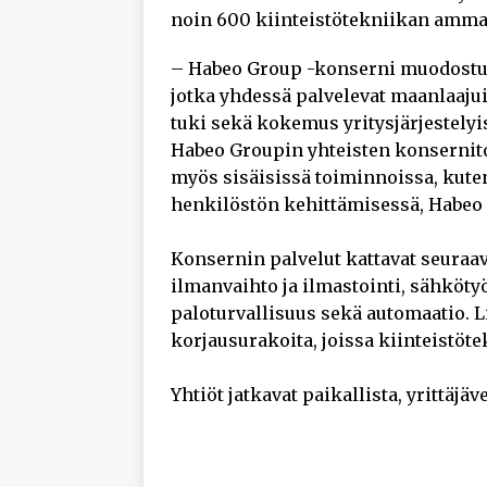
noin 600 kiinteistötekniikan ammat
– Habeo Group -konserni muodostuu v
jotka yhdessä palvelevat maanlaajui
tuki sekä kokemus yritysjärjestelyi
Habeo Groupin yhteisten konsernit
myös sisäisissä toiminnoissa, kuten
henkilöstön kehittämisessä, Habeo
Konsernin palvelut kattavat seuraava
ilmanvaihto ja ilmastointi, sähköty
paloturvallisuus sekä automaatio. 
korjausurakoita, joissa kiinteistöt
Yhtiöt jatkavat paikallista, yrittäjä