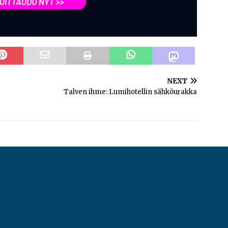
NEXT
Talven ihme: Lumihotellin sähköurakka