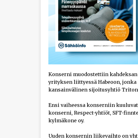
Konserni muodostettiin kahdeksan 
yrityksen liittyessä Habeoon, jonka
kansainvälinen sijoitusyhtiö Triton
Ensi vaiheessa konserniin kuuluvat 
konserni, Respect-yhtiöt, SFT-finn
kylmäkone oy.
Uuden konsernin liikevaihto on yhte