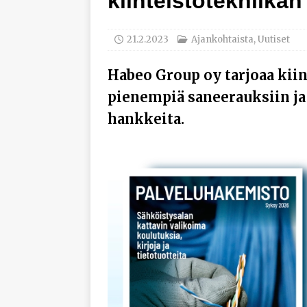
kiinteistötekniikan
työhyvinvoinnista
[ 30.7.2026 ]
Norelco 
21.2.2023
Ajankohtaista
,
Uutiset
[ 29.7.2026 ]
Loviisan 
Habeo Group oy tarjoaa kiin
modernisointihankke
pienempiä saneerauksiin ja 
[ 6.8.2026 ]
Enersens
hankkeita.
AJANKOHTAISTA