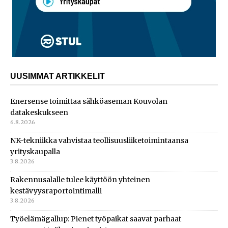
UUSIMMAT ARTIKKELIT
Enersense toimittaa sähköaseman Kouvolan
datakeskukseen
6.8.2026
NK-tekniikka vahvistaa teollisuusliiketoimintaansa
yrityskaupalla
3.8.2026
Rakennusalalle tulee käyttöön yhteinen
kestävyysraportointimalli
3.8.2026
Työelämägallup: Pienet työpaikat saavat parhaat