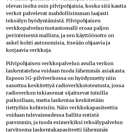
olevan isolta osin pilvipohjaisia, koska sitä kautta
verkot palvelevat mahdollisimman laajasti
tekoälyn hyödyntämistä. Pilvipohjaisen
verkkopalvelun tuotantomalli eroaa paljon
perinteisestä mallista, ja sen käyttöönotto on
askel kohti autonomisia, itseään ohjaavia ja
korjaavia verkkoja.
Pilvipohjaisen verkkopalvelun avulla verkon
laskentatehoa voidaan tuoda lähemmäs asiakasta.
Espoon 5G-pilviverkossa on hyödynnetty niin
sanottua keskitettyä radioverkkototeutusta, jossa
radioverkon tukiasemat sijaitsevat tutuilla
paikoillaan, mutta laskentaa keskitetään
tiettyihin kohteisiin. Näin verkkokapasiteettia
voidaan tulevaisuudessa hallita entistä
paremmin, ja tuoda esimerkiksi tekoälypalvelun
tarvitsema laskentakapasiteetti lähemmäs