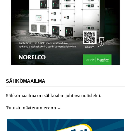
SÄHKÖMAAILMA
Sähkömaailma on sähköalan johtava uutislehti.
Tutustu näytenumeroon
→