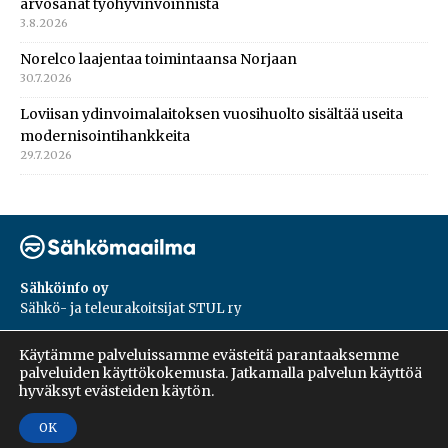
arvosanat työhyvinvoinnista
3.8.2026
Norelco laajentaa toimintaansa Norjaan
30.7.2026
Loviisan ydinvoimalaitoksen vuosihuolto sisältää useita
modernisointihankkeita
29.7.2026
Sähköinfo oy
Sähkö- ja teleurakoitsijat STUL ry
PL 55, 02601, Espoo
Käytämme palveluissamme evästeitä parantaaksemme
Harakantie 18 B
palveluiden käyttökokemusta. Jatkamalla palvelun käyttöä
09 5476 1422
hyväksyt evästeiden käytön.
OK
Copyright © 2026 | Sähköinfo