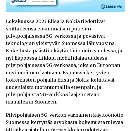
Lokakuussa 2023 Elisa ja Nokia tiedottivat
soittaneensa ensimmäisen puhelun
pilvipohjaisessa 5G-verkossa ja povasivat
teknologian yleistyvän Suomessa lähivuosina.
Kokeilusta päästiin käytäntöön noin vuodessa, ja
nyt Espoossa liikkuu mobiilidataa uudessa
pilvipohjaisessa 5G-verkossa, joka on Euroopan
ensimmäinen laatuaan. Espoossa kertyvien
kokemusten pohjalta Elisa ja Nokia kehittävät
uudenlaista tuotantomallia eteenpäin, ja
pilvipohjaista 5G-verkkoa laajennetaan
muuallekin Suomeen.
Pilvipohjaisen 5G-verkon varhainen käyttöönotto
Suomessa kerryttää arvokasta kokemusta tulevaa
6G-aikaa ajatellen. 6G-verkkojen odotetaan