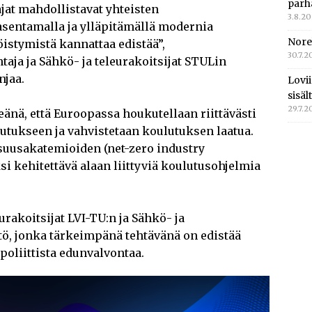
parh
jat mahdollistavat yhteisten
3.8.2
asentamalla ja ylläpitämällä modernia
Nore
istymistä kannattaa edistää”,
30.7.2
taja ja Sähkö- ja teleurakoitsijat STULin
njaa.
Lovi
sisä
29.7.2
eänä, että Euroopassa houkutellaan riittävästi
lutukseen ja vahvistetaan koulutuksen laatua.
suusakatemioiden (net-zero industry
 kehitettävä alaan liittyviä koulutusohjelmia
urakoitsijat LVI-TU:n ja Sähkö- ja
stö, jonka tärkeimpänä tehtävänä on edistää
poliittista edunvalvontaa.