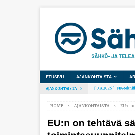
ETUSIVU
AJANKOHTAISTA
AR
[ 3.8.2026 ]
NK-teknii
AJANKOHTAISTA
AJANKOHTAISTA
HOME
AJANKOHTAISTA
EU:n o
[ 3.8.2026 ]
Rakennusa
AJANKOHTAISTA
EU:n on tehtävä s
[ 3.8.2026 ]
Työelämäg