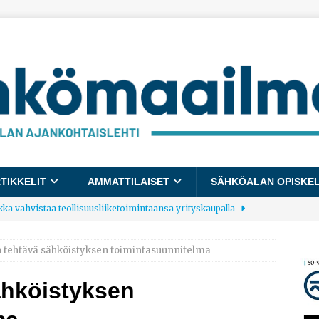
TIKKELIT
AMMATTILAISET
SÄHKÖALAN OPISKE
kka vahvistaa teollisuusliiketoimintaansa yrityskaupalla
n tehtävä sähköistyksen toimintasuunnitelma
lalle tulee käyttöön yhteinen kestävyysraportointimalli
ähköistyksen
allup: Pienet työpaikat saavat parhaat arvosanat