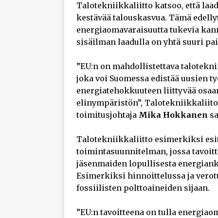
Talotekniikkaliitto katsoo, että la
kestävää talouskasvua. Tämä edellyt
energiaomavaraisuutta tukevia kann
sisäilman laadulla on yhtä suuri p
”EU:n on mahdollistettava talotekni
joka voi Suomessa edistää uusien t
energiatehokkuuteen liittyvää osaa
elinympäristön”, Talotekniikkaliiton
toimitusjohtaja
Mika Hokkanen
s
Talotekniikkaliitto esimerkiksi esi
toimintasuunnitelman, jossa tavoitte
jäsenmaiden lopullisesta energian
Esimerkiksi hinnoittelussa ja vero
fossiilisten polttoaineiden sijaan.
”EU:n tavoitteena on tulla energiao