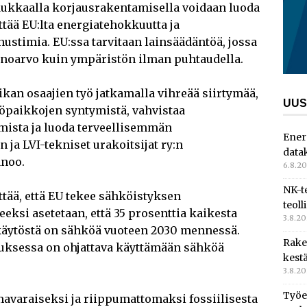
adukkaalla korjausrakentamisella voidaan luoda
tää EU:lta energiatehokkuutta ja
ustimia. EU:ssa tarvitaan lainsäädäntöä, jossa
ainoarvo kuin ympäristön ilman puhtaudella.
ikan osaajien työ jatkamalla vihreää siirtymää,
UUS
yöpaikkojen syntymistä, vahvistaa
mista ja luoda terveellisemmän
Ener
 ja LVI-tekniset urakoitsijat ry:n
data
anoo.
6.8.2
NK-t
ttää, että EU tekee sähköistyksen
teoll
eksi asetetaan, että 35 prosenttia kaikesta
3.8.2
käytöstä on sähköä vuoteen 2030 mennessä.
Rake
tuksessa on ohjattava käyttämään sähköä
kest
3.8.2
Työe
mavaraiseksi ja riippumattomaksi fossiilisesta