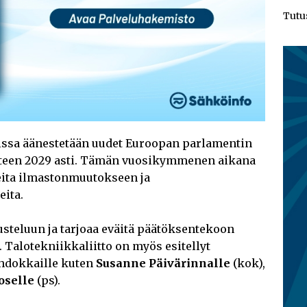
Tutu
eissa äänestetään uudet Euroopan parlamentin
uoteen 2029 asti. Tämän vuosikymmenen aikana
eita ilmastonmuutokseen ja
eita.
usteluun ja tarjoaa eväitä päätöksentekoon
 Talotekniikkaliitto on myös esitellyt
ehdokkaille kuten
Susanne Päivärinnalle
(kok),
oselle
(ps).