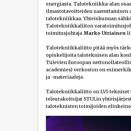
energiasta. Talotekniikka-alan osaa
ilmastotavoitteiden saavuttamisen 
talotekniikkaa. Yhteiskunnan sähkö
Talotekniikkaliiton varatoimitusjoh
toimitusjohtaja
Marko Utriainen
li
Talotekniikkaliitto pitää myös tärk
opiskelijoita taloteknisen alan kou
Tulevien Euroopan nettonollateolli
academies) verkoston on esimerkiksi
ja -materiaaleja.
Talotekniikkaliitto on LVI-tekniset 
teleurakoitsijat STULin yhteisjärje
taloteknisten toimijoiden elinkeino