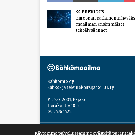
PREVIOUS
Euroopan parlamentti hyväks
maailman ensimmäiset
tekoälysäännöt
Sähköinfo oy
Sähkö- ja teleurakoitsijat STUL ry
PL 55, 02601, Espoo
Harakantie 18 B
09 5476 1422
Copyright © 2026 | Sähköinfo
Käytämme palveluissamme evästeitä parantaaks