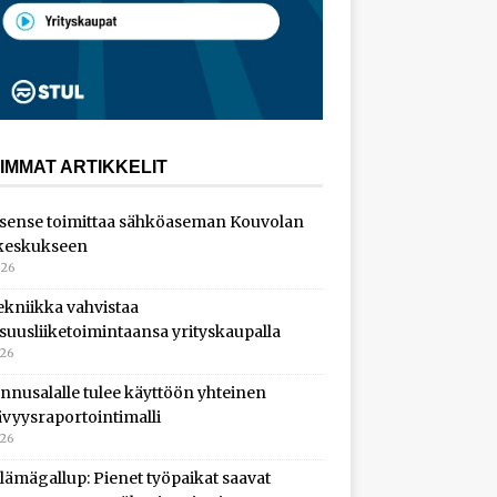
IMMAT ARTIKKELIT
sense toimittaa sähköaseman Kouvolan
keskukseen
026
ekniikka vahvistaa
isuusliiketoimintaansa yrityskaupalla
026
nnusalalle tulee käyttöön yhteinen
ävyysraportointimalli
026
lämägallup: Pienet työpaikat saavat