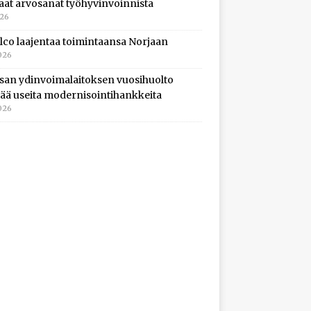
aat arvosanat työhyvinvoinnista
026
lco laajentaa toimintaansa Norjaan
026
isan ydinvoimalaitoksen vuosihuolto
ltää useita modernisointihankkeita
026