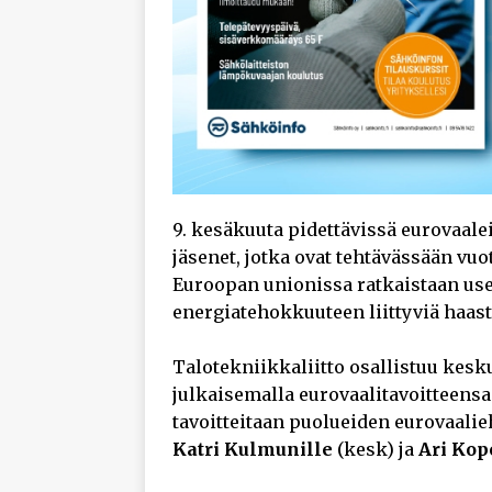
9. kesäkuuta pidettävissä eurovaal
jäsenet, jotka ovat tehtävässään v
Euroopan unionissa ratkaistaan us
energiatehokkuuteen liittyviä haast
Talotekniikkaliitto osallistuu kesk
julkaisemalla eurovaalitavoitteensa.
tavoitteitaan puolueiden eurovaali
Katri Kulmunille
(kesk) ja
Ari Kop