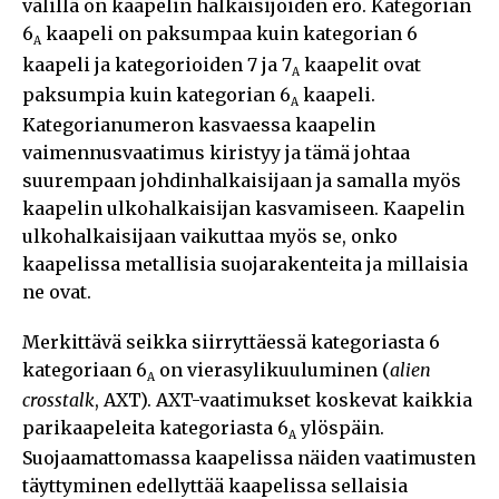
välillä on kaapelin halkaisijoiden ero. Kategorian
6
kaapeli on paksumpaa kuin kategorian 6
A
kaapeli ja kategorioiden 7 ja 7
kaapelit ovat
A
paksumpia kuin kategorian 6
kaapeli.
A
Kategorianumeron kasvaessa kaapelin
vaimennusvaatimus kiristyy ja tämä johtaa
suurempaan johdinhalkaisijaan ja samalla myös
kaapelin ulkohalkaisijan kasvamiseen. Kaapelin
ulkohalkaisijaan vaikuttaa myös se, onko
kaapelissa metallisia suojarakenteita ja millaisia
ne ovat.
Merkittävä seikka siirryttäessä kategoriasta 6
kategoriaan 6
on vierasylikuuluminen (
alien
A
crosstalk
, AXT). AXT-vaatimukset koskevat kaikkia
parikaapeleita kategoriasta 6
ylöspäin.
A
Suojaamattomassa kaapelissa näiden vaatimusten
täyttyminen edellyttää kaapelissa sellaisia