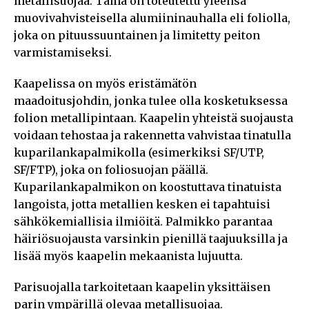
metallisuojaa. Tämä on toteutettu yleensä
muovivahvisteisella alumiininauhalla eli foliolla,
joka on pituussuuntainen ja limitetty peiton
varmistamiseksi.
Kaapelissa on myös eristämätön
maadoitusjohdin, jonka tulee olla kosketuksessa
folion metallipintaan. Kaapelin yhteistä suojausta
voidaan tehostaa ja rakennetta vahvistaa tinatulla
kuparilankapalmikolla (esimerkiksi SF/UTP,
SF/FTP), joka on foliosuojan päällä.
Kuparilankapalmikon on koostuttava tinatuista
langoista, jotta metallien kesken ei tapahtuisi
sähkökemiallisia ilmiöitä. Palmikko parantaa
häiriösuojausta varsinkin pienillä taajuuksilla ja
lisää myös kaapelin mekaanista lujuutta.
Parisuojalla tarkoitetaan kaapelin yksittäisen
parin ympärillä olevaa metallisuojaa.