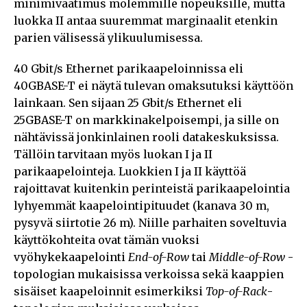
minimivaatimus molemmille nopeuksille, mutta
luokka II antaa suuremmat marginaalit etenkin
parien välisessä ylikuulumisessa.
40 Gbit/s Ethernet parikaapeloinnissa eli
40GBASE-T ei näytä tulevan omaksutuksi käyttöön
lainkaan. Sen sijaan 25 Gbit/s Ethernet eli
25GBASE-T on markkinakelpoisempi, ja sille on
nähtävissä jonkinlainen rooli datakeskuksissa.
Tällöin tarvitaan myös luokan I ja II
parikaapelointeja. Luokkien I ja II käyttöä
rajoittavat kuitenkin perinteistä parikaapelointia
lyhyemmät kaapelointipituudet (kanava 30 m,
pysyvä siirtotie 26 m). Niille parhaiten soveltuvia
käyttökohteita ovat tämän vuoksi
vyöhykekaapelointi
End-of-Row
tai
Middle-of-Row
-
topologian mukaisissa verkoissa sekä kaappien
sisäiset kaapeloinnit esimerkiksi
Top-of-Rack
-