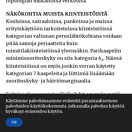
topologian mukaisissa verkoissa.
NÄKÖKOHTIA MUISTA KIINTEISTÖISTÄ
Kouluissa, sairaaloissa, pankeissa ja muissa
erityiskäyttöön tarkoitetuissa kiinteistöissä
kategorian valinnan peruslähtökohtana voidaan
pitää samoja periaatteita kuin
toimitilakiinteistöissä yleensäkin. Parikaapelin
minimisuorituskyky on siis kategoria 6
. Näissä
A
kiinteistöissä on myös jonkin verran käytetty
kategorian 7 kaapeleita ja liittimiä lisäämään
suorituskyky- ja häiriömarginaalia.
Erityisesti seuraavat näkökohdat on myös syytä
Käytämme palveluissamme evästeitä parantaaksemme
ottaa huomioon kategorian valinnassa:
palveluiden käyttökokemusta. Jatkamalla palvelun käyttöä
hyväksyt evästeiden käytön.
• mahdollisesti yli 10 Gbit/s nopeutta edellyttävät
sovellukset,
OK