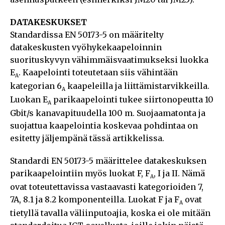
DATAKESKUKSET
Standardissa EN 50173-5 on määritelty
datakeskusten vyöhykekaapeloinnin
suorituskyvyn vähimmäisvaatimukseksi luokka
E
. Kaapelointi toteutetaan siis vähintään
A
kategorian 6
kaapeleilla ja liittämistarvikkeilla.
A
Luokan E
parikaapelointi tukee siirtonopeutta 10
A
Gbit/s kanavapituudella 100 m. Suojaamatonta ja
suojattua kaapelointia koskevaa pohdintaa on
esitetty jäljempänä tässä artikkelissa.
Standardi EN 50173-5 määrittelee datakeskuksen
parikaapelointiin myös luokat F, F
, I ja II. Nämä
A
ovat toteutettavissa vastaavasti kategorioiden 7,
7A, 8.1 ja 8.2 komponenteilla. Luokat F ja F
ovat
A
tietyllä tavalla väliinputoajia, koska ei ole mitään