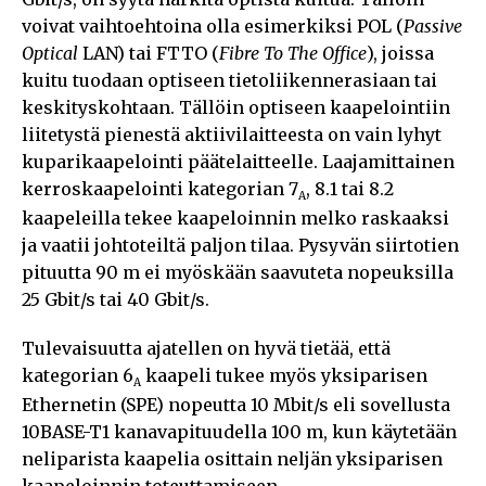
voivat vaihtoehtoina olla esimerkiksi POL (
Passive
Optical
LAN) tai FTTO (
Fibre To The Office
), joissa
kuitu tuodaan optiseen tietoliikennerasiaan tai
keskityskohtaan. Tällöin optiseen kaapelointiin
liitetystä pienestä aktiivilaitteesta on vain lyhyt
kuparikaapelointi päätelaitteelle. Laajamittainen
kerroskaapelointi kategorian 7
, 8.1 tai 8.2
A
kaapeleilla tekee kaapeloinnin melko raskaaksi
ja vaatii johtoteiltä paljon tilaa. Pysyvän siirtotien
pituutta 90 m ei myöskään saavuteta nopeuksilla
25 Gbit/s tai 40 Gbit/s.
Tulevaisuutta ajatellen on hyvä tietää, että
kategorian 6
kaapeli tukee myös yksiparisen
A
Ethernetin (SPE) nopeutta 10 Mbit/s eli sovellusta
10BASE-T1 kanavapituudella 100 m, kun käytetään
neliparista kaapelia osittain neljän yksiparisen