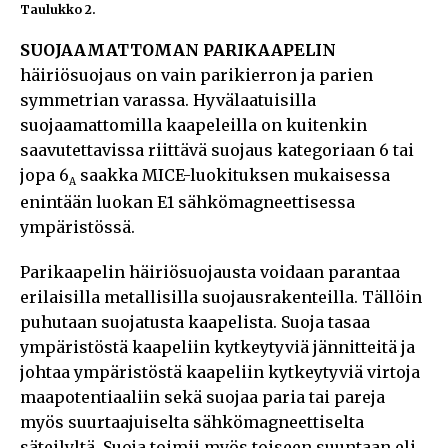
Taulukko 2.
SUOJAAMATTOMAN PARIKAAPELIN
häiriösuojaus on vain parikierron ja parien
symmetrian varassa. Hyvälaatuisilla
suojaamattomilla kaapeleilla on kuitenkin
saavutettavissa riittävä suojaus kategoriaan 6 tai
jopa 6
saakka MICE-luokituksen mukaisessa
A
enintään luokan E1 sähkömagneettisessa
ympäristössä.
Parikaapelin häiriösuojausta voidaan parantaa
erilaisilla metallisilla suojausrakenteilla. Tällöin
puhutaan suojatusta kaapelista. Suoja tasaa
ympäristöstä kaapeliin kytkeytyviä jännitteitä ja
johtaa ympäristöstä kaapeliin kytkeytyviä virtoja
maapotentiaaliin sekä suojaa paria tai pareja
myös suurtaajuiselta sähkömagneettiselta
säteilyltä. Suoja toimii myös toiseen suuntaan eli