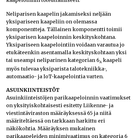
kaapeloinnin toteuttamiseen.
Neliparisen kaapelin jakamiseksi neljään
yksipariseen kaapeliin on olemassa
komponentteja. Tällainen komponentti toimii
yksiparisen kaapeloinnin keskityskohtana.
Yksipariseen kaapelointiin voidaan varautua jo
etukäteenkin asentamalla keskityskohtaan yksi
tai useampi neliparinen kategorian 6
kaapeli
A
myös tulevaa yksiparista talotekniikka-,
automaatio- ja IoT-kaapelointia varten.
ASUINKIINTEISTÖT
Asuinkiinteistöjen parikaapeloinnin vaatimukset
on yksityiskohtaisesti esitetty Liikenne- ja
viestintäviraston määräyksessä 65 ja niitä
määriteltäessä on tarkkaan harkittu eri
näkökohtia. Määräyksen mukainen
parikaapeleiden minimivaatimus on kategoria 6