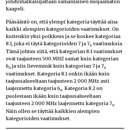
johdinhalkaisijaltaan samanlainen suojaamaton
kaapeli.
Pääsääntö on, että ylempi kategoria täyttää aina
kaikki alempien kategorioiden vaatimukset. On
kuitenkin yksi poikkeus ja se koskee kategoriaa
8.1, joka ei täytä kategorioiden 7 ja 7
vaatimuksia.
A
Tämä johtuu siitä, että kategorian 8.1 vaatimukset
ovat taajuuteen 500 MHZ samat kuin kategorian
6
ja siis lievemmät kuin kategorian 7 ja 7
A
A
vaatimukset. Kategoria 8.1 onkin ikään kuin
taajuusalueeltaan taajuuteen 2 000 MHz asti
laajennettu kategoria 6
. Kategoria 8.2 on
A
puolestaan ikään kuin taajuusalueeltaan
taajuuteen 2 000 MHz laajennettu kategoria 7
.
A
Näin ollen se täyttää kaikkien alempien
kategorioiden vaatimukset.