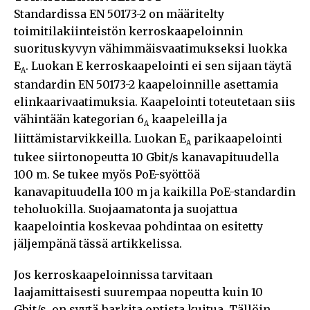
Standardissa EN 50173-2 on määritelty
toimitilakiinteistön kerroskaapeloinnin
suorituskyvyn vähimmäisvaatimukseksi luokka
E
. Luokan E kerroskaapelointi ei sen sijaan täytä
A
standardin EN 50173-2 kaapeloinnille asettamia
elinkaarivaatimuksia. Kaapelointi toteutetaan siis
vähintään kategorian 6
kaapeleilla ja
A
liittämistarvikkeilla. Luokan E
parikaapelointi
A
tukee siirtonopeutta 10 Gbit/s kanavapituudella
100 m. Se tukee myös PoE-syöttöä
kanavapituudella 100 m ja kaikilla PoE-standardin
teholuokilla. Suojaamatonta ja suojattua
kaapelointia koskevaa pohdintaa on esitetty
jäljempänä tässä artikkelissa.
Jos kerroskaapeloinnissa tarvitaan
laajamittaisesti suurempaa nopeutta kuin 10
Gbit/s, on syytä harkita optista kuitua. Tällöin