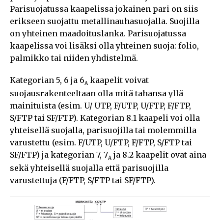
Parisuojatussa kaapelissa jokainen pari on siis
erikseen suojattu metallinauhasuojalla. Suojilla
on yhteinen maadoituslanka. Parisuojatussa
kaapelissa voi lisäksi olla yhteinen suoja: folio,
palmikko tai niiden yhdistelmä.
Kategorian 5, 6 ja 6
kaapelit voivat
A
suojausrakenteeltaan olla mitä tahansa yllä
mainituista (esim. U/ UTP, F/UTP, U/FTP, F/FTP,
S/FTP tai SF/FTP). Kategorian 8.1 kaapeli voi olla
yhteisellä suojalla, parisuojilla tai molemmilla
varustettu (esim. F/UTP, U/FTP, F/FTP, S/FTP tai
SF/FTP) ja kategorian 7, 7
ja 8.2 kaapelit ovat aina
A
sekä yhteisellä suojalla että parisuojilla
varustettuja (F/FTP, S/FTP tai SF/FTP).