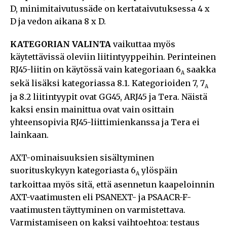
D, minimitaivutussäde on kertataivutuksessa 4 x
D ja vedon aikana 8 x D.
KATEGORIAN VALINTA
vaikuttaa myös
käytettävissä oleviin liitintyyppeihin. Perinteinen
RJ45-liitin on käytössä vain kategoriaan 6
saakka
A
sekä lisäksi kategoriassa 8.1. Kategorioiden 7, 7
A
ja 8.2 liitintyypit ovat GG45, ARJ45 ja Tera. Näistä
kaksi ensin mainittua ovat vain osittain
yhteensopivia RJ45-liittimienkanssa ja Tera ei
lainkaan.
AXT-ominaisuuksien sisältyminen
suorituskykyyn kategoriasta 6
ylöspäin
A
tarkoittaa myös sitä, että asennetun kaapeloinnin
AXT-vaatimusten eli PSANEXT- ja PSAACR-F-
vaatimusten täyttyminen on varmistettava.
Varmistamiseen on kaksi vaihtoehtoa: testaus