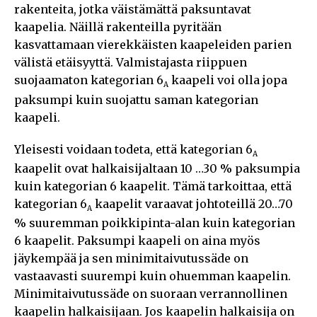
rakenteita, jotka väistämättä paksuntavat
kaapelia. Näillä rakenteilla pyritään
kasvattamaan vierekkäisten kaapeleiden parien
välistä etäisyyttä. Valmistajasta riippuen
suojaamaton kategorian 6
kaapeli voi olla jopa
A
paksumpi kuin suojattu saman kategorian
kaapeli.
Yleisesti voidaan todeta, että kategorian 6
A
kaapelit ovat halkaisijaltaan 10 …30 % paksumpia
kuin kategorian 6 kaapelit. Tämä tarkoittaa, että
kategorian 6
kaapelit varaavat johtoteillä 20…70
A
% suuremman poikkipinta-alan kuin kategorian
6 kaapelit. Paksumpi kaapeli on aina myös
jäykempää ja sen minimitaivutussäde on
vastaavasti suurempi kuin ohuemman kaapelin.
Minimitaivutussäde on suoraan verrannollinen
kaapelin halkaisijaan. Jos kaapelin halkaisija on