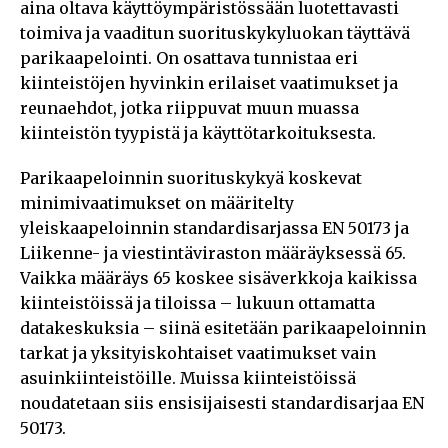
aina oltava käyttöympäristössään luotettavasti
toimiva ja vaaditun suorituskykyluokan täyttävä
parikaapelointi. On osattava tunnistaa eri
kiinteistöjen hyvinkin erilaiset vaatimukset ja
reunaehdot, jotka riippuvat muun muassa
kiinteistön tyypistä ja käyttötarkoituksesta.
Parikaapeloinnin suorituskykyä koskevat
minimivaatimukset on määritelty
yleiskaapeloinnin standardisarjassa EN 50173 ja
Liikenne- ja viestintäviraston määräyksessä 65.
Vaikka määräys 65 koskee sisäverkkoja kaikissa
kiinteistöissä ja tiloissa – lukuun ottamatta
datakeskuksia – siinä esitetään parikaapeloinnin
tarkat ja yksityiskohtaiset vaatimukset vain
asuinkiinteistöille. Muissa kiinteistöissä
noudatetaan siis ensisijaisesti standardisarjaa EN
50173.