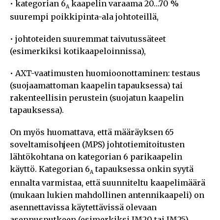
• kategorian 6
kaapelin varaama 20…70 %
A
suurempi poikkipinta-ala johtoteillä,
• johtoteiden suuremmat taivutussäteet
(esimerkiksi kotikaapeloinnissa),
• AXT-vaatimusten huomioonottaminen: testaus
(suojaamattoman kaapelin tapauksessa) tai
rakenteellisin perustein (suojatun kaapelin
tapauksessa).
On myös huomattava, että määräyksen 65
soveltamisohjeen (MPS) johtotiemitoitusten
lähtökohtana on kategorian 6 parikaapelin
käyttö. Kategorian 6
tapauksessa onkin syytä
A
ennalta varmistaa, että suunniteltu kaapelimäärä
(mukaan lukien mahdollinen antennikaapeli) on
asennettavissa käytettävissä olevaan
asennusputkeen (esimerkiksi JM20 tai JM25).