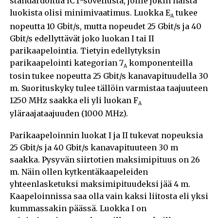
standardoitua ICT-sovellusta, joille jokin näistä
luokista olisi minimivaatimus. Luokka E
tukee
A
nopeutta 10 Gbit/s, mutta nopeudet 25 Gbit/s ja 40
Gbit/s edellyttävät joko luokan I tai II
parikaapelointia. Tietyin edellytyksin
parikaapelointi kategorian 7
komponenteilla
A
tosin tukee nopeutta 25 Gbit/s kanavapituudella 30
m. Suorituskyky tulee tällöin varmistaa taajuuteen
1250 MHz saakka eli yli luokan F
A
yläraajataajuuden (1000 MHz).
Parikaapeloinnin luokat I ja II tukevat nopeuksia
25 Gbit/s ja 40 Gbit/s kanavapituuteen 30 m
saakka. Pysyvän siirtotien maksimipituus on 26
m. Näin ollen kytkentäkaapeleiden
yhteenlasketuksi maksimipituudeksi jää 4 m.
Kaapeloinnissa saa olla vain kaksi liitosta eli yksi
kummassakin päässä. Luokka I on