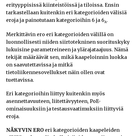
erityyppisissä kiinteistöissä ja tiloissa. Ensin
tarkastellaan kuitenkin eri kategorioiden välisiä
eroja ja painotutaan kategorioihin 6 ja 6
.
A
Merkittävin ero eri kategorioiden välillä on
luonnollisesti niiden siirtotekninen suorituskyky
lukuisine parametreineen ja ylärajataajuus. Nämä
tekijät määräävät sen, mikä kaapeloinnin luokka
on saavutettavissa ja mitkä
tietoliikennesovellukset näin ollen ovat
tuettavissa.
Eri kategorioihin liittyy kuitenkin myös
asennettavuuteen, liitettävyyteen, PoE-
ominaisuuksiin ja testausvaatimuksiin liittyviä
eroja.
NÄKYVIN ERO
eri kategorioiden kaapeleiden