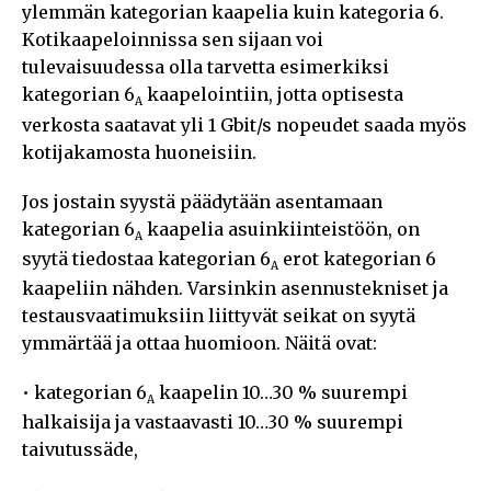
ylemmän kategorian kaapelia kuin kategoria 6.
Kotikaapeloinnissa sen sijaan voi
tulevaisuudessa olla tarvetta esimerkiksi
kategorian 6
kaapelointiin, jotta optisesta
A
verkosta saatavat yli 1 Gbit/s nopeudet saada myös
kotijakamosta huoneisiin.
Jos jostain syystä päädytään asentamaan
kategorian 6
kaapelia asuinkiinteistöön, on
A
syytä tiedostaa kategorian 6
erot kategorian 6
A
kaapeliin nähden. Varsinkin asennustekniset ja
testausvaatimuksiin liittyvät seikat on syytä
ymmärtää ja ottaa huomioon. Näitä ovat:
• kategorian 6
kaapelin 10…30 % suurempi
A
halkaisija ja vastaavasti 10…30 % suurempi
taivutussäde,