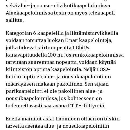
sekä alue- ja nousu- että kotikaapeloinnissa.
Aluekaapeloinnissa tosin on myös telekaapeli
sallittu.
Kategorian 6 kaapeleilla ja liittämistarvikkeilla
voidaan toteuttaa luokan E parikaapelointeja,
jotka tukevat siirtonopeutta 1 Gbit/s
kanavapituudella 100 m. Jos runkokaapeloinnissa
tarvitaan suurempaa nopeutta, voidaan käyttää
kiinteistön optista kaapelointia. Neljän OS2-
kuidun optinen alue- ja nousukaapelointi on
määräyksen mukaan pakollinen. Sen sijaan
parikaapelointi ei ole pakollinen alue- ja
nousukaapeloinnissa, jos kohteeseen on
todennettavasti saatavana FTTH-liittymiä.
Edellä mainitut asiat huomioon ottaen on tuskin
tarvetta asentaa alue- ja nousukaapelointiin