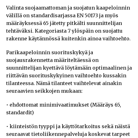
Valinta suojaamattoman ja suojatun kaapeloinnin
välillä on standardisarjassa EN 50173 ja myös
määräyksessä 65 jätetty pitkälti suunnittelijan
tehtäväksi. Kategoriasta 7 ylöspäin on suojattu
rakenne käytännössä kuitenkin ainoa vaihtoehto.
Parikaapeloinnin suorituskykyä ja
suojausrakennetta määriteltäessä on
suunnittelijan kyettävä löytämään optimaalinen ja
riittävän suorituskykyinen vaihtoehto kussakin
tilanteessa. Nämä tilanteet vaihtelevat ainakin
seuraavien seikkojen mukaan:
• ehdottomat minimivaatimukset (Määräys 65,
standardit)
• kiinteistön tyyppi ja käyttötarkoitus sekä näistä
seuraavat tietoliikennepalveluja koskevat tarpeet