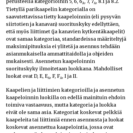
perusteella kategorioihin 5, 6, 6
, 7, 7
, 8.1 ja 8.2.
A
A
Tietyllä parikaapelin kategorialla on
saavutettavissa tietty kaapeloinnin (eli pysyvän
siirtotien ja kanavan) suorituskyky edellyttäen,
että myös liittimet (ja kanavien kytkentäkaapelit)
ovat samaa kategoriaa, standardeissa määriteltyjä
maksimipituuksia ei ylitetä ja asennus tehdään
asianmukaisella ammattitaidolla ja ohjeiden
mukaisesti. Asennetun kaapeloinnin
suorituskyky ilmoitetaan luokkana. Mahdolliset
luokat ovat D, E, E
, F, F
, I ja II.
A
A
Kaapelien ja liittimien kategorioilla ja asennetun
kaapeloinnin luokilla on edellä mainituin ehdoin
toimiva vastaavuus, mutta kategoria ja luokka
eivät ole sama asia. Kategoriat koskevat pelkkiä
kaapeleita tai liittimiä ennen asennusta ja luokat
koskevat asennettua kaapelointia, jossa ovat