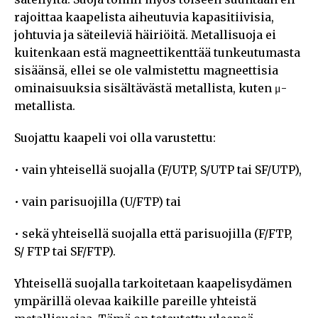
rajoittaa kaapelista aiheutuvia kapasitiivisia,
johtuvia ja säteileviä häiriöitä. Metallisuoja ei
kuitenkaan estä magneettikenttää tunkeutumasta
sisäänsä, ellei se ole valmistettu magneettisia
ominaisuuksia sisältävästä metallista, kuten μ-
metallista.
Suojattu kaapeli voi olla varustettu:
• vain yhteisellä suojalla (F/UTP, S/UTP tai SF/UTP),
• vain parisuojilla (U/FTP) tai
• sekä yhteisellä suojalla että parisuojilla (F/FTP,
S/ FTP tai SF/FTP).
Yhteisellä suojalla tarkoitetaan kaapelisydämen
ympärillä olevaa kaikille pareille yhteistä