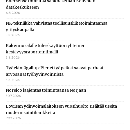
Enersense toimittaa sähköaseman Kouvolan
datakeskukseen
6.8.2026
NK-tekniikka vahvistaa teollisuusliiketoimintaansa
yrityskaupalla
3.8.2026
Rakennusalalle tulee käyttöön yhteinen
kestävyysraportointimalli
3.8.2026
Työelämägallup: Pienet työpaikat saavat parhaat
arvosanat työhyvinvoinnista
3.8.2026
Norelco laajentaa toimintaansa Norjaan
30.7.2026
Loviisan ydinvoimalaitoksen vuosihuolto sisältää useita
modernisointihankkeita
29.7.2026