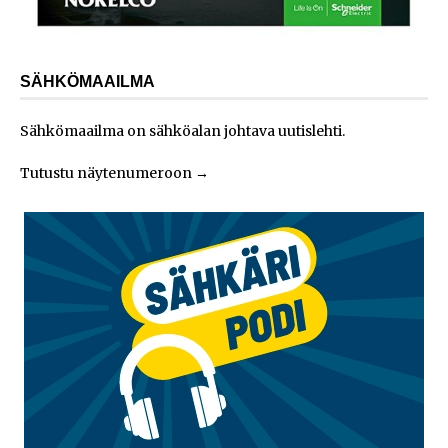
SÄHKÖMAAILMA
Sähkömaailma on sähköalan johtava uutislehti.
Tutustu näytenumeroon
→