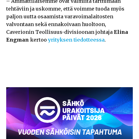
– Ammattilaisemme ovat valmiita tarttumaan
tehtäviin ja uskomme, että voimme tuoda myös
paljon uutta osaamista varavoimalaitosten
valvontaan sekä ennakoivaan huoltoon,
Caverionin Teollisuus-divisioonan johtaja
Elina
Engman
kertoo
yrityksen tiedotteessa
.