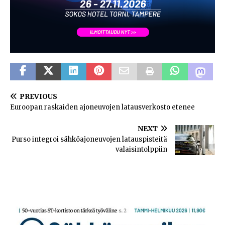
PREVIOUS
Euroopan raskaiden ajoneuvojen latausverkosto etenee
NEXT
Purso integroi sähköajoneuvojen latauspisteitä
valaisintolppiin