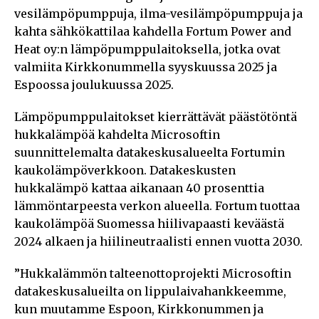
vesilämpöpumppuja, ilma-vesilämpöpumppuja ja
kahta sähkökattilaa kahdella Fortum Power and
Heat oy:n lämpöpumppulaitoksella, jotka ovat
valmiita Kirkkonummella syyskuussa 2025 ja
Espoossa joulukuussa 2025.
Lämpöpumppulaitokset kierrättävät päästötöntä
hukkalämpöä kahdelta Microsoftin
suunnittelemalta datakeskusalueelta Fortumin
kaukolämpöverkkoon. Datakeskusten
hukkalämpö kattaa aikanaan 40 prosenttia
lämmöntarpeesta verkon alueella. Fortum tuottaa
kaukolämpöä Suomessa hiilivapaasti keväästä
2024 alkaen ja hiilineutraalisti ennen vuotta 2030.
”Hukkalämmön talteenottoprojekti Microsoftin
datakeskusalueilta on lippulaivahankkeemme,
kun muutamme Espoon, Kirkkonummen ja