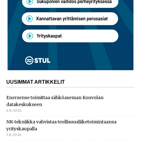
UUSIMMAT ARTIKKELIT
Enersense toimittaa sähköaseman Kouvolan
datakeskukseen
6.8.2026
NK-tekniikka vahvistaa teollisuusliiketoimintaansa
yrityskaupalla
3.8.2026