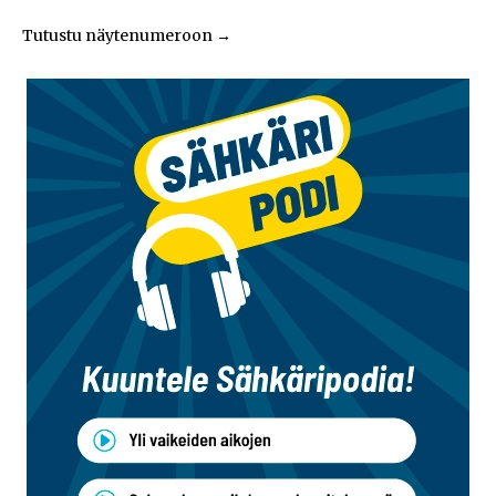
Tutustu näytenumeroon
→