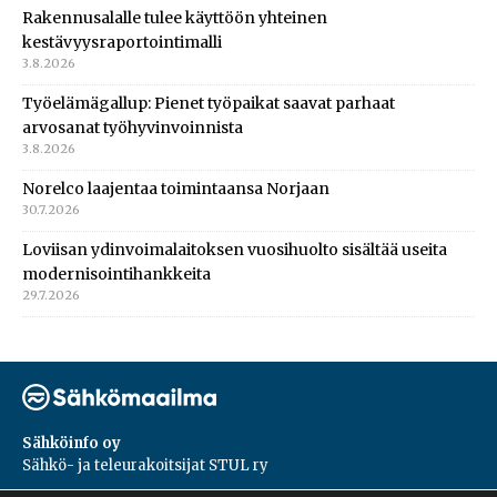
Rakennusalalle tulee käyttöön yhteinen
kestävyysraportointimalli
3.8.2026
Työelämägallup: Pienet työpaikat saavat parhaat
arvosanat työhyvinvoinnista
3.8.2026
Norelco laajentaa toimintaansa Norjaan
30.7.2026
Loviisan ydinvoimalaitoksen vuosihuolto sisältää useita
modernisointihankkeita
29.7.2026
Sähköinfo oy
Sähkö- ja teleurakoitsijat STUL ry