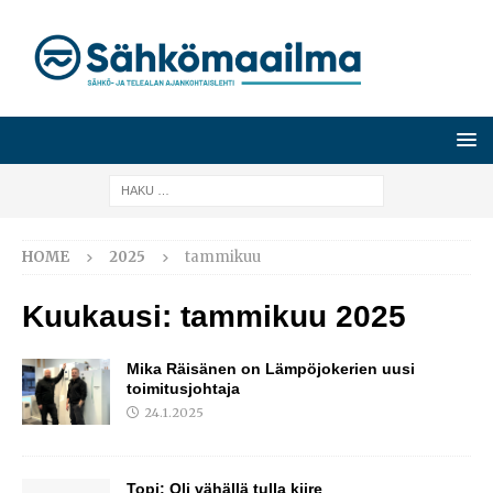
HOME
2025
tammikuu
Kuukausi:
tammikuu 2025
Mika Räisänen on Lämpöjokerien uusi
toimitusjohtaja
24.1.2025
Topi: Oli vähällä tulla kiire