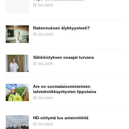
23.1.2025
Rakennuksen älykkyystesti?
23.1.2025
Sähköistyksen osaajat turvana
23.1.2025
Are on suomalaisomisteisten
talotekniikkayritysten lippulaiva
23.1.2025
HD-siirtymä luo antennitöitä
23.1.2025