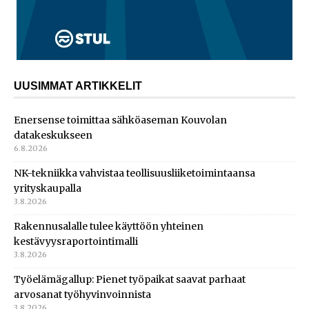
UUSIMMAT ARTIKKELIT
Enersense toimittaa sähköaseman Kouvolan
datakeskukseen
6.8.2026
NK-tekniikka vahvistaa teollisuusliiketoimintaansa
yrityskaupalla
3.8.2026
Rakennusalalle tulee käyttöön yhteinen
kestävyysraportointimalli
3.8.2026
Työelämägallup: Pienet työpaikat saavat parhaat
arvosanat työhyvinvoinnista
3.8.2026