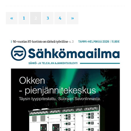
«
1
2
3
4
»