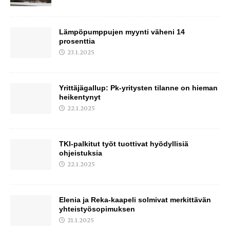
Lämpöpumppujen myynti väheni 14
prosenttia
23.1.2025
Yrittäjägallup: Pk-yritysten tilanne on hieman
heikentynyt
22.1.2025
TKI-palkitut työt tuottivat hyödyllisiä
ohjeistuksia
22.1.2025
Elenia ja Reka-kaapeli solmivat merkittävän
yhteistyösopimuksen
21.1.2025