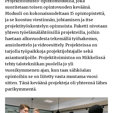
Projektitoimisto-opintomoduulia, joka
suoritetaan toisen opintovuoden keväänä.
Moduuli on kokonaisuudeltaan 15 opintopistettä,
ja se koostuu viestinnän, johtamisen ja itse
projektityöskentelyn opinnoista. Paketti nivotaan
yhteen työelämälähtöisillä projekteilla, joihin
haetaan alkuvuodesta tekemällä työhakemus,
ansioluettelo ja videoesittely. Projekteissa on
tarjolla työpaikkoja projektijohtajalle sekä
asiantuntijoille. Projektitoimistoa on Mikkelissä
tehty talotekniikan puolella jo yli
vuosikymmenen ajan, kun taas sähköalan
opintoihin se on liitetty vasta muutama vuosi
sitten. Tänä keväänä projekteja oli yhteensä lähes
parikymmentä.