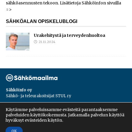
sähköasennusten tekoon.
Lisätietoja Sähköinfon sivuilla
=>
SÄHKÖALAN OPISKELUBLOGI
Urakehitystä ja terveydenhuoltoa
21.11.2024
Sähköinfo oy
Sähkö- ja teleurakoitsijat STUL ry
PL 55, 02601, Espoo
Käytämme palveluissamme evästeitä parantaaksemme
Harakantie 18 B
palveluiden käyttökokemusta. Jatkamalla palvelun käyttöä
09 5476 1422
hyväksyt evästeiden käytön.
OK