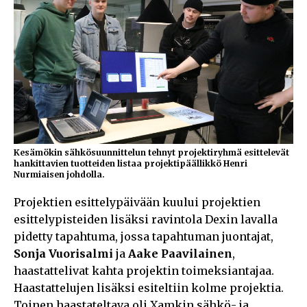
Kesämökin sähkösuunnittelun tehnyt projektiryhmä esittelevät
hankittavien tuotteiden listaa projektipäällikkö Henri
Nurmiaisen johdolla.
Projektien esittelypäivään kuului projektien
esittelypisteiden lisäksi ravintola Dexin lavalla
pidetty tapahtuma, jossa tapahtuman juontajat,
Sonja Vuorisalmi
ja
Aake Paavilainen
,
haastattelivat kahta projektin toimeksiantajaa.
Haastattelujen lisäksi esiteltiin kolme projektia.
Toinen haastateltava oli Xamkin sähkö- ja