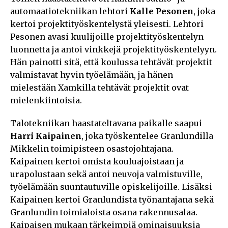
automaatiotekniikan lehtori
Kalle Pesonen
, joka
kertoi projektityöskentelystä yleisesti. Lehtori
Pesonen avasi kuulijoille projektityöskentelyn
luonnetta ja antoi vinkkejä projektityöskentelyyn.
Hän painotti sitä, että koulussa tehtävät projektit
valmistavat hyvin työelämään, ja hänen
mielestään Xamkilla tehtävät projektit ovat
mielenkiintoisia.
Talotekniikan haastateltavana paikalle saapui
Harri Kaipainen
, joka työskentelee Granlundilla
Mikkelin toimipisteen osastojohtajana.
Kaipainen kertoi omista kouluajoistaan ja
urapolustaan sekä antoi neuvoja valmistuville,
työelämään suuntautuville opiskelijoille. Lisäksi
Kaipainen kertoi Granlundista työnantajana sekä
Granlundin toimialoista osana rakennusalaa.
Kaipaisen mukaan tärkeimpiä ominaisuuksia