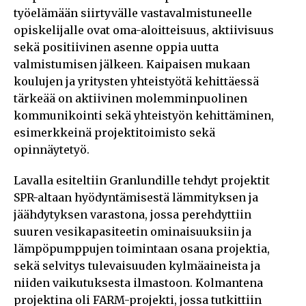
työelämään siirtyvälle vastavalmistuneelle
opiskelijalle ovat oma-aloitteisuus, aktiivisuus
sekä positiivinen asenne oppia uutta
valmistumisen jälkeen. Kaipaisen mukaan
koulujen ja yritysten yhteistyötä kehittäessä
tärkeää on aktiivinen molemminpuolinen
kommunikointi sekä yhteistyön kehittäminen,
esimerkkeinä projektitoimisto sekä
opinnäytetyö.
Lavalla esiteltiin Granlundille tehdyt projektit
SPR-altaan hyödyntämisestä lämmityksen ja
jäähdytyksen varastona, jossa perehdyttiin
suuren vesikapasiteetin ominaisuuksiin ja
lämpöpumppujen toimintaan osana projektia,
sekä selvitys tulevaisuuden kylmäaineista ja
niiden vaikutuksesta ilmastoon. Kolmantena
projektina oli FARM-projekti, jossa tutkittiin