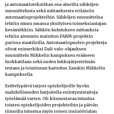
ja automaatiotekniikan osa-alueilta sähköjen
suunnittelusta sekä mittauksesta erilaisiin
automaatioprojekteihin. Sähköjen suunnittelua
tehtiin muun muassa yksityisen toimeksiantajan
kesämökkiin. Sähkön kulutuksen mittauksia
tehtiin aiemmin mainitun FARM-projektin
parissa maatiloilla. Automaatiopuolen projekteja
olivat esimerkiksi Dali-valo-ohjauksen
suunnittelu Mikkelin kampuksen erääseen
luokkatilaan sekä uuden lukkojärjestelmän
testaus ja toiminnan kartoitus Xamkin Mikkelin
kampuksella.
Esittelypäivä tarjosi opiskelijoille hyvän
mahdollisuuden harjoitella esiintymistaitoja
työelämää varten. Oli kiinnostavaa tutustua
toisten opiskelijoiden projekteihin ja päivän
tiimoilta tutustua myös toisen insinöörialan