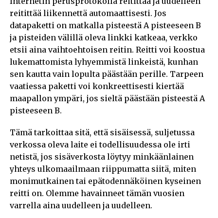
Internetin perusprotokolla reitittää ja uudelleen
reitittää liikennettä automaattisesti. Jos
datapaketti on matkalla pisteestä A pisteeseen B
ja pisteiden välillä oleva linkki katkeaa, verkko
etsii aina vaihtoehtoisen reitin. Reitti voi koostua
lukemattomista lyhyemmistä linkeistä, kunhan
sen kautta vain lopulta päästään perille. Tarpeen
vaatiessa paketti voi konkreettisesti kiertää
maapallon ympäri, jos sieltä päästään pisteestä A
pisteeseen B.
Tämä tarkoittaa sitä, että sisäisessä, suljetussa
verkossa oleva laite ei todellisuudessa ole irti
netistä, jos sisäverkosta löytyy minkäänlainen
yhteys ulkomaailmaan riippumatta siitä, miten
monimutkainen tai epätodennäköinen kyseinen
reitti on. Olemme havainneet tämän vuosien
varrella aina uudelleen ja uudelleen.