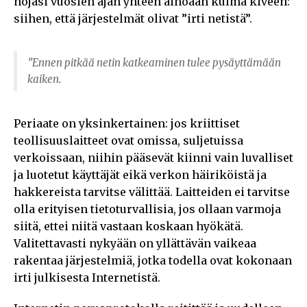
nojasi vuosien ajan yhteen ainoaan kulma kiveen:
siihen, että järjestelmät olivat ”irti netistä”.
”Ennen pitkää netin katkeaminen tulee pysäyttämään
kaiken.
Periaate on yksinkertainen: jos kriittiset
teollisuuslaitteet ovat omissa, suljetuissa
verkoissaan, niihin pääsevät kiinni vain luvalliset
ja luotetut käyttäjät eikä verkon häiriköistä ja
hakkereista tarvitse välittää. Laitteiden ei tarvitse
olla erityisen tietoturvallisia, jos ollaan varmoja
siitä, ettei niitä vastaan koskaan hyökätä.
Valitettavasti nykyään on yllättävän vaikeaa
rakentaa järjestelmiä, jotka todella ovat kokonaan
irti julkisesta Internetistä.