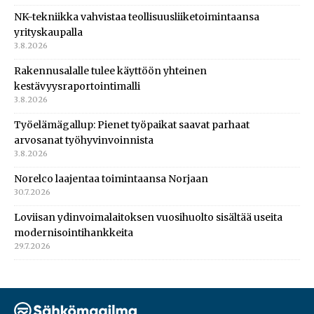
NK-tekniikka vahvistaa teollisuusliiketoimintaansa
yrityskaupalla
3.8.2026
Rakennusalalle tulee käyttöön yhteinen
kestävyysraportointimalli
3.8.2026
Työelämägallup: Pienet työpaikat saavat parhaat
arvosanat työhyvinvoinnista
3.8.2026
Norelco laajentaa toimintaansa Norjaan
30.7.2026
Loviisan ydinvoimalaitoksen vuosihuolto sisältää useita
modernisointihankkeita
29.7.2026