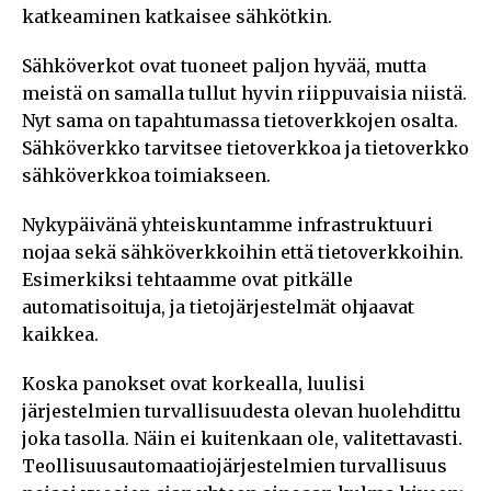
katkeaminen katkaisee sähkötkin.
Sähköverkot ovat tuoneet paljon hyvää, mutta
meistä on samalla tullut hyvin riippuvaisia niistä.
Nyt sama on tapahtumassa tietoverkkojen osalta.
Sähköverkko tarvitsee tietoverkkoa ja tietoverkko
sähköverkkoa toimiakseen.
Nykypäivänä yhteiskuntamme infrastruktuuri
nojaa sekä sähköverkkoihin että tietoverkkoihin.
Esimerkiksi tehtaamme ovat pitkälle
automatisoituja, ja tietojärjestelmät ohjaavat
kaikkea.
Koska panokset ovat korkealla, luulisi
järjestelmien turvallisuudesta olevan huolehdittu
joka tasolla. Näin ei kuitenkaan ole, valitettavasti.
Teollisuusautomaatiojärjestelmien turvallisuus